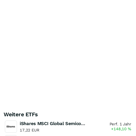
Weitere ETFs
iShares MSCI Global Semiconductors UCITS ETF USD (Acc)
Perf. 1 Jahr
+148,10
%
17,22 EUR