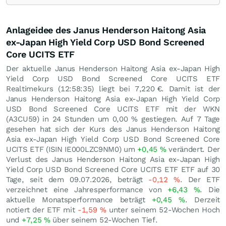
Anlageidee des Janus Henderson Haitong Asia
ex-Japan High Yield Corp USD Bond Screened
Core UCITS ETF
Der aktuelle Janus Henderson Haitong Asia ex-Japan High
Yield Corp USD Bond Screened Core UCITS ETF
Realtimekurs (12:58:35) liegt bei 7,220
€
. Damit ist der
Janus Henderson Haitong Asia ex-Japan High Yield Corp
USD Bond Screened Core UCITS ETF mit der WKN
(A3CU59) in 24 Stunden um
0,00
%
gestiegen. Auf 7 Tage
gesehen hat sich der Kurs des Janus Henderson Haitong
Asia ex-Japan High Yield Corp USD Bond Screened Core
UCITS ETF (ISIN IE000LZC9NM0) um
+0,45
%
verändert. Der
Verlust des Janus Henderson Haitong Asia ex-Japan High
Yield Corp USD Bond Screened Core UCITS ETF ETF auf 30
Tage, seit dem 09.07.2026, beträgt
-0,12
%
. Der ETF
verzeichnet eine Jahresperformance von
+6,43
%
. Die
aktuelle Monatsperformance beträgt
+0,45
%
. Derzeit
notiert der ETF mit
-1,59
%
unter seinem 52-Wochen Hoch
und
+7,25
%
über seinem 52-Wochen Tief.