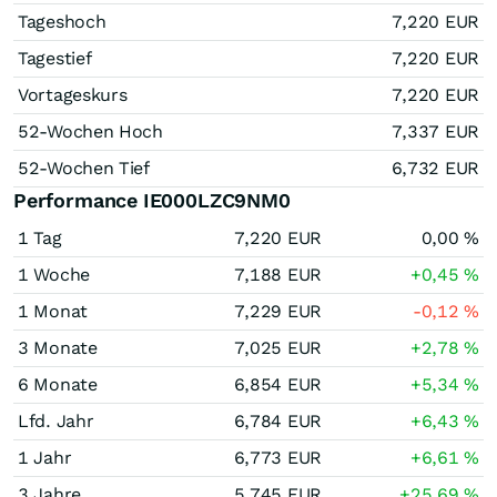
Tageshoch
7,220
EUR
Tagestief
7,220
EUR
Vortageskurs
7,220
EUR
52-Wochen Hoch
7,337
EUR
52-Wochen Tief
6,732
EUR
Performance IE000LZC9NM0
1 Tag
7,220
EUR
0,00
%
1 Woche
7,188
EUR
+0,45
%
1 Monat
7,229
EUR
-0,12
%
3 Monate
7,025
EUR
+2,78
%
6 Monate
6,854
EUR
+5,34
%
Lfd. Jahr
6,784
EUR
+6,43
%
1 Jahr
6,773
EUR
+6,61
%
3 Jahre
5,745
EUR
+25,69
%