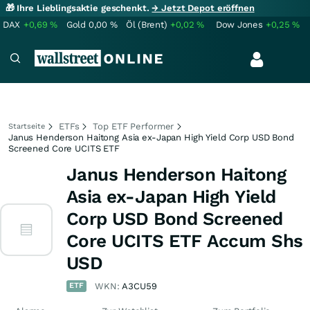
🎁 Ihre Lieblingsaktie geschenkt.
→ Jetzt Depot eröffnen
DAX
+0,69
%
Gold
0,00
%
Öl (Brent)
+0,02
%
Dow Jones
+0,25
%
ETFs
Top ETF Performer
Startseite
Janus Henderson Haitong Asia ex-Japan High Yield Corp USD Bond
Screened Core UCITS ETF
Janus Henderson Haitong
Asia ex-Japan High Yield
Corp USD Bond Screened
Core UCITS ETF Accum Shs
USD
ETF
WKN:
A3CU59