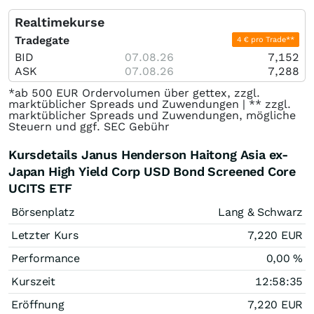
Realtimekurse
Tradegate
4 € pro Trade**
BID
07.08.26
7,152
ASK
07.08.26
7,288
*ab 500 EUR Ordervolumen über gettex, zzgl.
marktüblicher Spreads und Zuwendungen | ** zzgl.
marktüblicher Spreads und Zuwendungen, mögliche
Steuern und ggf. SEC Gebühr
Kursdetails Janus Henderson Haitong Asia ex-
Japan High Yield Corp USD Bond Screened Core
UCITS ETF
Börsenplatz
Lang & Schwarz
Letzter Kurs
7,220
EUR
Performance
0,00
%
Kurszeit
12:58:35
Eröffnung
7,220
EUR