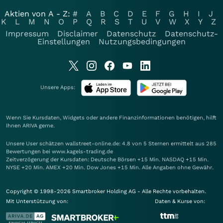
Aktien von A - Z:
#
A
B
C
D
E
F
G
H
I
J
K
L
M
N
O
P
Q
R
S
T
U
V
W
X
Y
Z
Impressum
Disclaimer
Datenschutz
Datenschutz-
Einstellungen
Nutzungsbedingungen
Unsere Apps:
Wenn Sie Kursdaten, Widgets oder andere Finanzinformationen benötigen, hilft
Ihnen
ARIVA
gerne.
Unsere User schätzen wallstreet-online.de: 4.8 von 5 Sternen ermittelt aus 285
Bewertungen bei www.kagels-trading.de
Zeitverzögerung der Kursdaten: Deutsche Börsen +15 Min. NASDAQ +15 Min.
NYSE +20 Min. AMEX +20 Min. Dow Jones +15 Min. Alle Angaben ohne Gewähr.
Copyright © 1998-2026 Smartbroker Holding AG - Alle Rechte vorbehalten.
Mit Unterstützung von:
Daten & Kurse von: