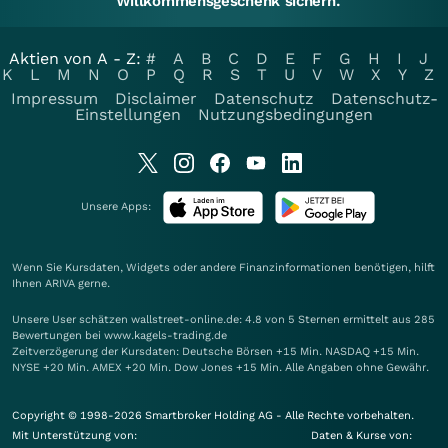
Willkommensgeschenk sichern.
Aktien von A - Z:
#
A
B
C
D
E
F
G
H
I
J
K
L
M
N
O
P
Q
R
S
T
U
V
W
X
Y
Z
Impressum
Disclaimer
Datenschutz
Datenschutz-
Einstellungen
Nutzungsbedingungen
Unsere Apps:
Wenn Sie Kursdaten, Widgets oder andere Finanzinformationen benötigen, hilft
Ihnen
ARIVA
gerne.
Unsere User schätzen wallstreet-online.de: 4.8 von 5 Sternen ermittelt aus 285
Bewertungen bei www.kagels-trading.de
Zeitverzögerung der Kursdaten: Deutsche Börsen +15 Min. NASDAQ +15 Min.
NYSE +20 Min. AMEX +20 Min. Dow Jones +15 Min. Alle Angaben ohne Gewähr.
Copyright © 1998-2026 Smartbroker Holding AG - Alle Rechte vorbehalten.
Mit Unterstützung von:
Daten & Kurse von: