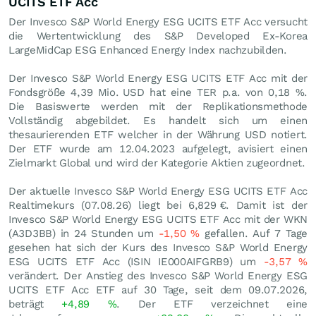
UCITS ETF Acc
Der Invesco S&P World Energy ESG UCITS ETF Acc versucht
die Wertentwicklung des S&P Developed Ex-Korea
LargeMidCap ESG Enhanced Energy Index nachzubilden.
Der Invesco S&P World Energy ESG UCITS ETF Acc mit der
Fondsgröße 4,39 Mio.
USD
hat eine TER p.a. von 0,18 %.
Die Basiswerte werden mit der Replikationsmethode
Vollständig abgebildet. Es handelt sich um einen
thesaurierenden ETF welcher in der Währung USD notiert.
Der ETF wurde am 12.04.2023 aufgelegt, avisiert einen
Zielmarkt Global und wird der Kategorie Aktien zugeordnet.
Der aktuelle Invesco S&P World Energy ESG UCITS ETF Acc
Realtimekurs (
07.08.26
) liegt bei 6,829
€
. Damit ist der
Invesco S&P World Energy ESG UCITS ETF Acc mit der WKN
(A3D3BB) in 24 Stunden um
-1,50
%
gefallen. Auf 7 Tage
gesehen hat sich der Kurs des Invesco S&P World Energy
ESG UCITS ETF Acc (ISIN IE000AIFGRB9) um
-3,57
%
verändert. Der Anstieg des Invesco S&P World Energy ESG
UCITS ETF Acc ETF auf 30 Tage, seit dem 09.07.2026,
beträgt
+4,89
%
. Der ETF verzeichnet eine