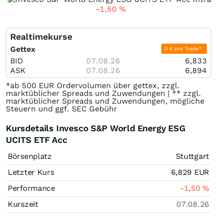
-1,50
%
Realtimekurse
Gettex
0 € pro Trade*
BID
07.08.26
6,833
ASK
07.08.26
6,894
*ab 500 EUR Ordervolumen über gettex, zzgl.
marktüblicher Spreads und Zuwendungen | ** zzgl.
marktüblicher Spreads und Zuwendungen, mögliche
Steuern und ggf. SEC Gebühr
Kursdetails Invesco S&P World Energy ESG
UCITS ETF Acc
Börsenplatz
Stuttgart
Letzter Kurs
6,829
EUR
Performance
-1,50
%
Kurszeit
07.08.26