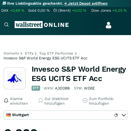
🎁 Ihre Lieblingsaktie geschenkt.
→ Jetzt Depot eröffnen
DAX
+0,69
%
Gold
0,00
%
Öl (Brent)
+0,02
%
Dow Jones
+0,25
%
ETFs
Top ETF Performer
Startseite
Invesco S&P World Energy ESG UCITS ETF Acc
Invesco S&P World Energy
ESG UCITS ETF Acc
ETF
WKN:
A3D3BB
SYM:
WDEE
Alarme
Zur Watchlist
Zum Portfolio
einrichten
hinzufügen
hinzufügen
Stuttgart