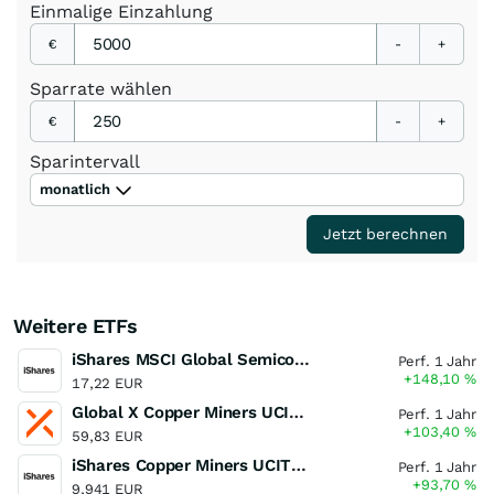
Einmalige
Einzahlung
€
-
+
Sparrate
wählen
€
-
+
Sparintervall
monatlich
Jetzt berechnen
Weitere ETFs
iShares MSCI Global Semiconductors UCITS ETF USD (Acc)
Perf. 1 Jahr
+148,10
%
17,22 EUR
Global X Copper Miners UCITS ETF USD Acc
Perf. 1 Jahr
+103,40
%
59,83 EUR
iShares Copper Miners UCITS ETF
Perf. 1 Jahr
+93,70
%
9,941 EUR