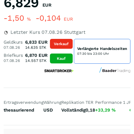
6,829
EUR
-1,50
-0,104
%
EUR
Letzter Kurs
07.08.26
Stuttgart
Geldkurs
6,833
EUR
Verkauf
07.08.26
14.635
STK
Verlängerte Handelszeiten
07:30 bis 23:00 Uhr
Briefkurs
6,870
EUR
Kauf
07.08.26
14.557
STK
Ertragsverwendung
Währung
Replikation
TER
Performance 1 J
Pe
thesaurierend
USD
Vollständig
0,18
+33,29
%
+