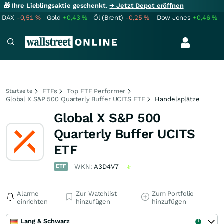
🎁 Ihre Lieblingsaktie geschenkt.
→ Jetzt Depot eröffnen
DAX
-0,51
%
Gold
+0,43
%
Öl (Brent)
-0,25
%
Dow Jones
+0,46
%
ETFs
Top ETF Performer
Startseite
Global X S&P 500 Quarterly Buffer UCITS ETF
Handelsplätze
Global X S&P 500
Quarterly Buffer UCITS
ETF
ETF
WKN:
A3D4V7
Alarme
Zur Watchlist
Zum Portfolio
einrichten
hinzufügen
hinzufügen
Lang & Schwarz