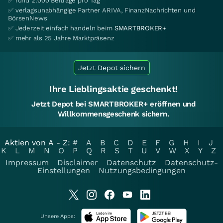
✅ rund 2.000 Beiträge pro Tag
✅ verlagsunabhängige Partner ARIVA, FinanzNachrichten und
BörsenNews
✅ Jederzeit einfach handeln beim
SMARTBROKER+
✅ mehr als 25 Jahre Marktpräsenz
Jetzt Depot sichern
Ihre Lieblingsaktie geschenkt!
Jetzt Depot bei SMARTBROKER+ eröffnen und
Willkommensgeschenk sichern.
Aktien von A - Z:
#
A
B
C
D
E
F
G
H
I
J
K
L
M
N
O
P
Q
R
S
T
U
V
W
X
Y
Z
Impressum
Disclaimer
Datenschutz
Datenschutz-
Einstellungen
Nutzungsbedingungen
Unsere Apps: