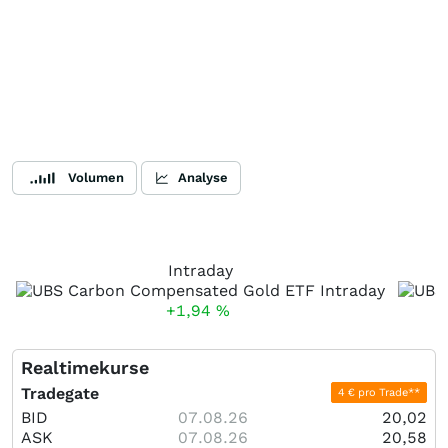
Volumen
Analyse
Intraday
+1,94
%
Realtimekurse
Tradegate
4 € pro Trade**
BID
07.08.26
20,02
ASK
07.08.26
20,58