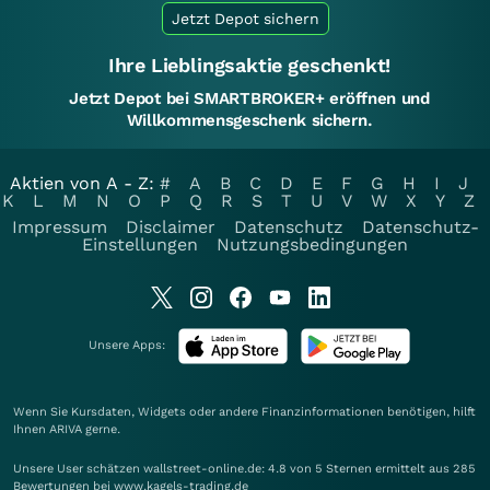
Jetzt Depot sichern
Ihre Lieblingsaktie geschenkt!
Jetzt Depot bei SMARTBROKER+ eröffnen und
Willkommensgeschenk sichern.
Aktien von A - Z:
#
A
B
C
D
E
F
G
H
I
J
K
L
M
N
O
P
Q
R
S
T
U
V
W
X
Y
Z
Impressum
Disclaimer
Datenschutz
Datenschutz-
Einstellungen
Nutzungsbedingungen
Unsere Apps:
Wenn Sie Kursdaten, Widgets oder andere Finanzinformationen benötigen, hilft
Ihnen
ARIVA
gerne.
Unsere User schätzen wallstreet-online.de: 4.8 von 5 Sternen ermittelt aus 285
Bewertungen bei www.kagels-trading.de