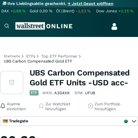
🎁 Ihre Lieblingsaktie geschenkt.
→ Jetzt Depot eröffnen
DAX
+0,69
%
Gold
0,00
%
Öl (Brent)
-1,53
%
Dow Jones
+0,25
%
ETFs
Top ETF Performer
Startseite
UBS Carbon Compensated Gold ETF
UBS Carbon Compensated
Gold ETF Units -USD acc-
ETF
WKN:
A3D4XK
SYM:
UFU8
Alarme
Zur Watchlist
Zum Portfolio
einrichten
hinzufügen
hinzufügen
Tradegate