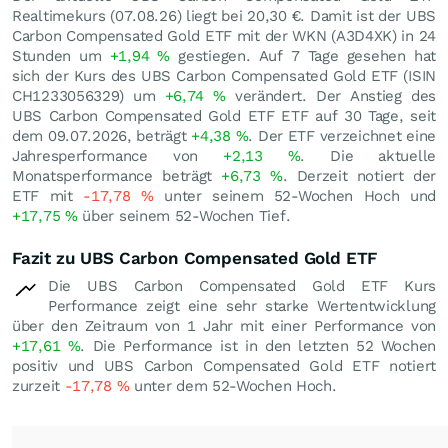
Realtimekurs (
07.08.26
) liegt bei 20,30
€
. Damit ist der UBS
Carbon Compensated Gold ETF mit der WKN (A3D4XK) in 24
Stunden um
+1,94
%
gestiegen. Auf 7 Tage gesehen hat
sich der Kurs des UBS Carbon Compensated Gold ETF (ISIN
CH1233056329) um
+6,74
%
verändert. Der Anstieg des
UBS Carbon Compensated Gold ETF ETF auf 30 Tage, seit
dem 09.07.2026, beträgt
+4,38
%
. Der ETF verzeichnet eine
Jahresperformance von
+2,13
%
. Die aktuelle
Monatsperformance beträgt
+6,73
%
. Derzeit notiert der
ETF mit
-17,78
%
unter seinem 52-Wochen Hoch und
+17,75
%
über seinem 52-Wochen Tief.
Fazit zu UBS Carbon Compensated Gold ETF
Die UBS Carbon Compensated Gold ETF Kurs
Performance zeigt eine sehr starke Wertentwicklung
über den Zeitraum von 1 Jahr mit einer Performance von
+17,61
%
. Die Performance ist in den letzten 52 Wochen
positiv und UBS Carbon Compensated Gold ETF notiert
zurzeit
-17,78
%
unter dem 52-Wochen Hoch.