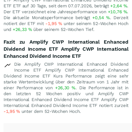
ETF Amplify CWP International Enhanced Dividend Income
ETF ETF auf 30 Tage, seit dem 07.07.2026, beträgt
+2,64
%
.
Der ETF verzeichnet eine Jahresperformance von
+10,76
%
.
Die aktuelle Monatsperformance beträgt
+0,54
%
. Derzeit
notiert der ETF mit
-1,95
%
unter seinem 52-Wochen Hoch
und
+26,33
%
über seinem 52-Wochen Tief.
Fazit zu Amplify CWP International Enhanced
Dividend Income ETF Amplify CWP International
Enhanced Dividend Income ETF
Die Amplify CWP International Enhanced Dividend
Income ETF Amplify CWP International Enhanced
Dividend Income ETF Kurs Performance zeigt eine sehr
starke Wertentwicklung über den Zeitraum von 1 Jahr mit
einer Performance von
+26,30
%
. Die Performance ist in
den letzten 52 Wochen positiv und Amplify CWP
International Enhanced Dividend Income ETF Amplify CWP
International Enhanced Dividend Income ETF notiert zurzeit
-1,95
%
unter dem 52-Wochen Hoch.