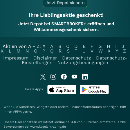
Jetzt Depot sichern
Ihre Lieblingsaktie geschenkt!
Jetzt Depot bei SMARTBROKER+ eröffnen und
Willkommensgeschenk sichern.
Aktien von A - Z:
#
A
B
C
D
E
F
G
H
I
J
K
L
M
N
O
P
Q
R
S
T
U
V
W
X
Y
Z
Impressum
Disclaimer
Datenschutz
Datenschutz-
Einstellungen
Nutzungsbedingungen
Unsere Apps:
Wenn Sie Kursdaten, Widgets oder andere Finanzinformationen benötigen, hilft
Ihnen
ARIVA
gerne.
Unsere User schätzen wallstreet-online.de: 4.8 von 5 Sternen ermittelt aus 285
Bewertungen bei www.kagels-trading.de