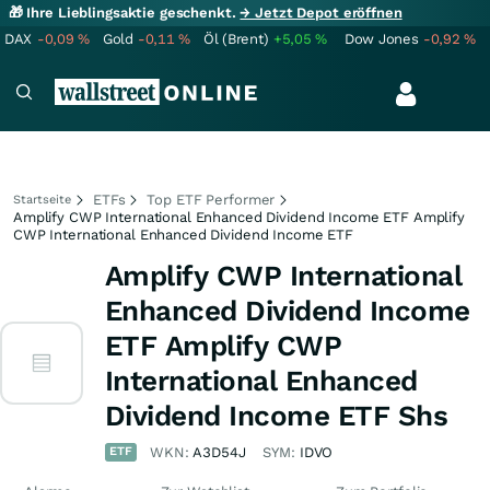
🎁 Ihre Lieblingsaktie geschenkt.
→ Jetzt Depot eröffnen
DAX
-0,09
%
Gold
-0,11
%
Öl (Brent)
+5,05
%
Dow Jones
-0,92
%
ETFs
Top ETF Performer
Startseite
Amplify CWP International Enhanced Dividend Income ETF Amplify
CWP International Enhanced Dividend Income ETF
Amplify CWP International
Enhanced Dividend Income
ETF Amplify CWP
International Enhanced
Dividend Income ETF Shs
ETF
WKN:
A3D54J
SYM:
IDVO