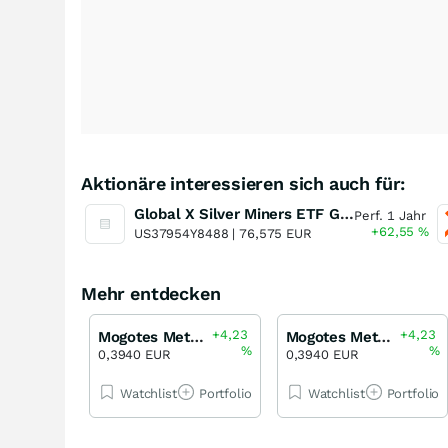
Aktionäre interessieren sich auch für:
Global X Silver Miners ETF Global X Silver Miners
Perf. 1 Jahr
+62,55
%
US37954Y8488 |
76,575 EUR
Mehr entdecken
+4,23
+4,23
Mogotes Metals
Mogotes Metals
%
%
0,3940 EUR
0,3940 EUR
Watchlist
Portfolio
Watchlist
Portfolio