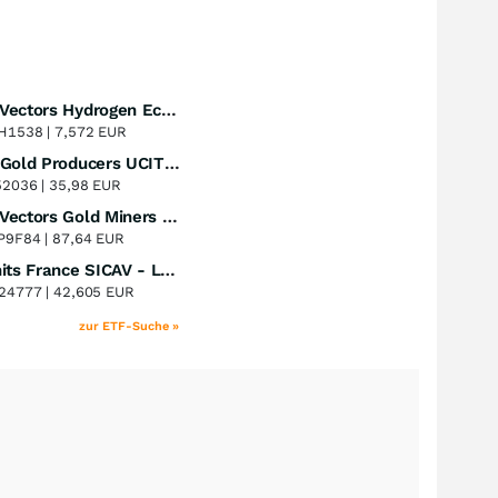
VanEck Vectors Hydrogen Economy UCITS ETF A USD
Perf. 1 Jahr
+55,44
%
H1538 |
7,572 EUR
iShares Gold Producers UCITS ETF
Perf. 1 Jahr
+51,79
%
52036 |
35,98 EUR
VanEck Vectors Gold Miners UCITS ETF
Perf. 1 Jahr
+50,47
%
P9F84 |
87,64 EUR
Multi Units France SICAV - Lyxor MSCI New Energy ESG Filtered ( DR ) UCITS ETF
Perf. 1 Jahr
+49,77
%
24777 |
42,605 EUR
zur ETF-Suche »