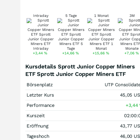
Intraday
5 Tage
1 Monat
3M
+3,44
%
+14,66
%
+15,66
%
+7,06
%
Kursdetails Sprott Junior Copper Miners
ETF Sprott Junior Copper Miners ETF
Börsenplatz
UTP Consolidat
Letzter Kurs
45,05
U
Performance
+3,44
Kurszeit
02:00:
Eröffnung
43,77
U
Tageshoch
46,00
U