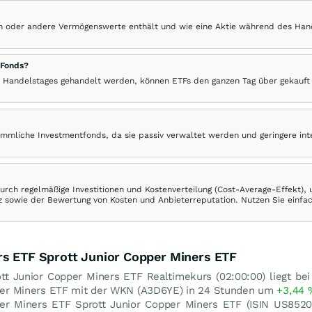
hen oder andere Vermögenswerte enthält und wie eine Aktie während des Han
 Fonds?
 Handelstages gehandelt werden, können ETFs den ganzen Tag über gekauft
ömmliche Investmentfonds, da sie passiv verwaltet werden und geringere in
rch regelmäßige Investitionen und Kostenverteilung (Cost-Average-Effekt),
ranz sowie der Bewertung von Kosten und Anbieterreputation. Nutzen Sie einfa
rs ETF Sprott Junior Copper Miners ETF
tt Junior Copper Miners ETF Realtimekurs (02:00:00) liegt bei
pper Miners ETF mit der WKN (A3D6YE) in 24 Stunden um
+3,44
pper Miners ETF Sprott Junior Copper Miners ETF (ISIN US85