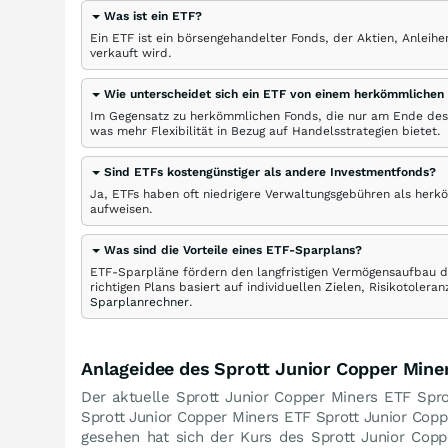
Was ist ein ETF?
Ein ETF ist ein börsengehandelter Fonds, der Aktien, Anlei
verkauft wird.
Wie unterscheidet sich ein ETF von einem herkömmlichen
Im Gegensatz zu herkömmlichen Fonds, die nur am Ende des
was mehr Flexibilität in Bezug auf Handelsstrategien bietet.
Sind ETFs kostengünstiger als andere Investmentfonds?
Ja, ETFs haben oft niedrigere Verwaltungsgebühren als herk
aufweisen.
Was sind die Vorteile eines ETF-Sparplans?
ETF-Sparpläne fördern den langfristigen Vermögensaufbau du
richtigen Plans basiert auf individuellen Zielen, Risikotole
Sparplanrechner
.
Anlageidee des Sprott Junior Copper Mine
Der aktuelle Sprott Junior Copper Miners ETF Spro
Sprott Junior Copper Miners ETF Sprott Junior Co
gesehen hat sich der Kurs des Sprott Junior Co