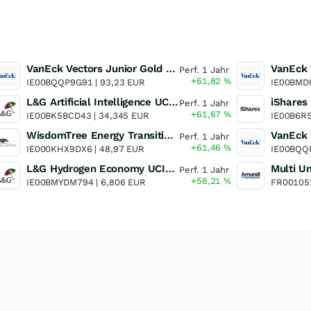
VanEck Vectors Junior Gold Miners UCITS ETF
Perf. 1 Jahr
+61,82
%
IE00BQQP9G91 |
93,23 EUR
IE00BMD
L&G Artificial Intelligence UCITS ETF
Perf. 1 Jahr
+61,67
%
IE00BK5BCD43 |
34,345 EUR
IE00B6R
WisdomTree Energy Transition Metals and Rare Earths Miners UCITS ETF
Perf. 1 Jahr
+61,46
%
IE000KHX9DX6 |
48,97 EUR
IE00BQQ
L&G Hydrogen Economy UCITS ETF
Perf. 1 Jahr
+56,21
%
IE00BMYDM794 |
6,806 EUR
FR00105