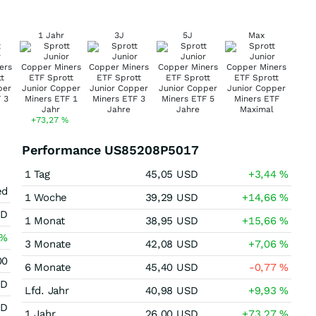
1 Jahr
3J
5J
Max
+73,27
%
Performance US85208P5017
1 Tag
45,05
USD
+3,44
%
ed
1 Woche
39,29
USD
+14,66
%
SD
1 Monat
38,95
USD
+15,66
%
%
3 Monate
42,08
USD
+7,06
%
00
6 Monate
45,40
USD
-0,77
%
SD
Lfd. Jahr
40,98
USD
+9,93
%
SD
1 Jahr
26,00
USD
+73,27
%