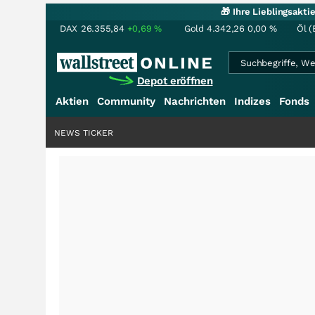
🎁 Ihre Lieblingsakt
DAX
26.355,84
+0,69
%
Gold
4.342,26
0,00
%
Öl (
Depot eröffnen
Aktien
Community
Nachrichten
Indizes
Fonds
NEWS TICKER