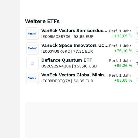
Weitere ETFs
VanEck Vectors Semiconductor UCITS ETF
Perf. 1 Jahr
+133,05
%
IE00BMC38736 |
93,65 EUR
VanEck Space Innovators UCITS ETF
Perf. 1 Jahr
+76,10
%
IE000YU9K6K2 |
77,31 EUR
Defiance Quantum ETF
Perf. 1 Jahr
+65,26
%
US26922A4206 |
153,46 USD
VanEck Vectors Global Mining UCITS ETF
Perf. 1 Jahr
+63,65
%
IE00BDFBTQ78 |
56,35 EUR