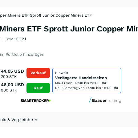
pper Miners ETF Sprott Junior Copper Miners ETF
 Miners ETF Sprott Junior Copper Mi
E
SYM:
COPJ
m Portfolio hinzufügen
44,05
USD
Verkauf
Hinweis
200
STK
Verlängerte Handelszeiten
Mo-Fr von
07:30 bis 23:00 Uhr
46,00
USD
Kauf
Neu: Samstag von 14:00 bis 19:00 Uhr
900
STK
ools & Vergleiche