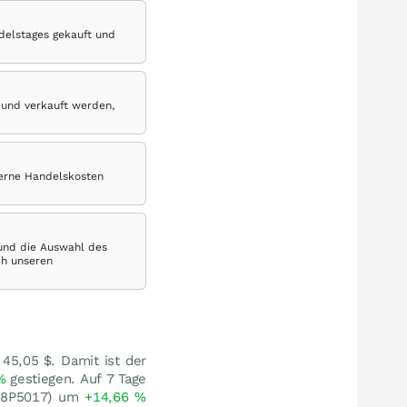
delstages gekauft und
 und verkauft werden,
terne Handelskosten
 und die Auswahl des
ch unseren
 45,05
$
. Damit ist der
%
gestiegen. Auf 7 Tage
208P5017) um
+14,66
%