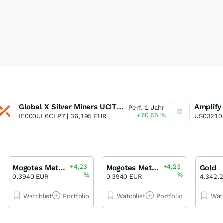
Global X Silver Miners UCITS ETF
Perf. 1 Jahr
+70,55
%
IE000UL6CLP7 |
36,195 EUR
US03210
+4,23
+4,23
Mogotes Metals
Mogotes Metals
Gold
%
%
0,3940 EUR
0,3940 EUR
4.342,
Watchlist
Portfolio
Watchlist
Portfolio
Wat