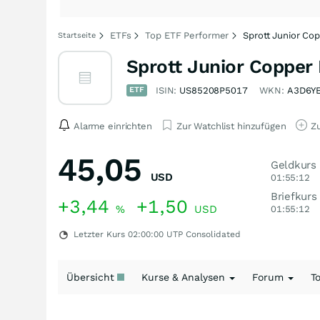
ETFs
Top ETF Performer
Sprott Junior Co
Startseite
Sprott Junior Copper
ETF
ISIN:
US85208P5017
WKN:
A3D6Y
Alarme einrichten
Zur Watchlist hinzufügen
Zu
45,05
Geldkurs
USD
01:55:12
Briefkurs
+3,44
+1,50
%
USD
01:55:12
Letzter Kurs
02:00:00
UTP Consolidated
Übersicht
Kurse & Analysen
Forum
T