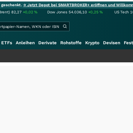
ie geschenkt.
→ Jetzt Depot bei SMARTBROKER+ eröffnen und Willkom
Brent)
82,27
+0,02
%
Dow Jones
54.036,10
+0,25
%
US Tech 1
ETFs
Anleihen
Derivate
Rohstoffe
Krypto
Devisen
Fest