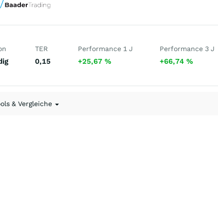
on
TER
Performance 1 J
Performance 3 J
dig
0,15
+25,67
%
+66,74
%
ools & Vergleiche