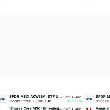
SPDR MSCI ACWI IMI ETF UCITS
Perf. 1 Jahr
+26,61
%
IE00B3YLTY66 |
11,582 EUR
IE00BSP
iShares Core MSCI Emerging Markets IMI UCITS ETF
Perf. 1 Jahr