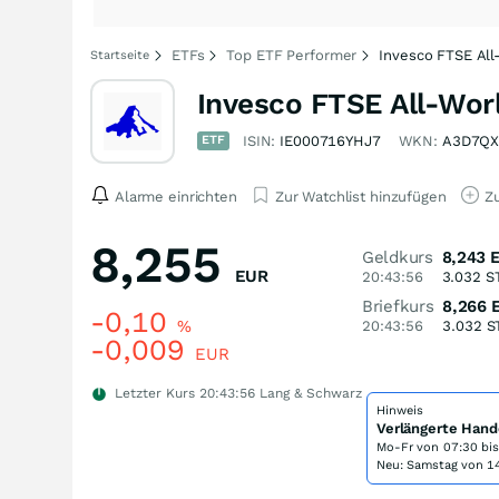
ETFs
Top ETF Performer
Invesco FTSE All
Startseite
Invesco FTSE All-Wor
ETF
ISIN:
IE000716YHJ7
WKN:
A3D7Q
Alarme einrichten
Zur Watchlist hinzufügen
Zu
8,255
Geldkurs
8,243
EUR
20:43:56
3.032
S
Briefkurs
8,266
-0,10
%
20:43:56
3.032
S
-0,009
EUR
Letzter Kurs
20:43:56
Lang & Schwarz
Hinweis
Verlängerte Hand
Mo-Fr von
07:30 bi
Neu: Samstag von 14