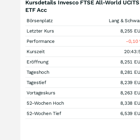
Kursdetails Invesco FTSE All-World UCITS
ETF Acc
Börsenplatz
Lang & Schwa
Letzter Kurs
8,255
E
Performance
-0,10
Kurszeit
20:43:
Eröffnung
8,251
E
Tageshoch
8,281
E
Tagestief
8,239
E
Vortageskurs
8,263
E
52-Wochen Hoch
8,338
E
52-Wochen Tief
6,539
E