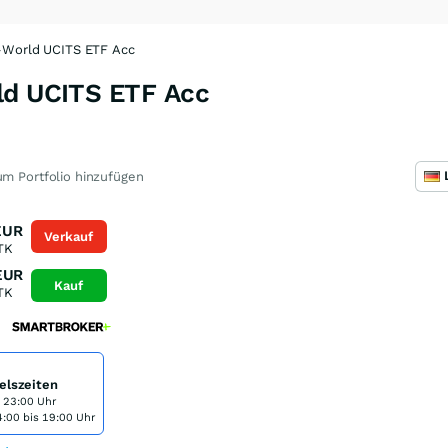
-World UCITS ETF Acc
ld UCITS ETF Acc
X
m Portfolio hinzufügen
EUR
Verkauf
TK
EUR
Kauf
TK
elszeiten
s 23:00 Uhr
:00 bis 19:00 Uhr