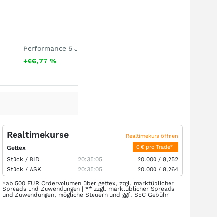
Performance 5 J
+66,77
%
Realtimekurse
Realtimekurs öffnen
0 € pro Trade*
Gettex
Stück /
BID
20:35:05
20.000
/
8,252
Stück /
ASK
20:35:05
20.000
/
8,264
*ab 500 EUR Ordervolumen über gettex, zzgl. marktüblicher
Spreads und Zuwendungen | ** zzgl. marktüblicher Spreads
und Zuwendungen, mögliche Steuern und ggf. SEC Gebühr