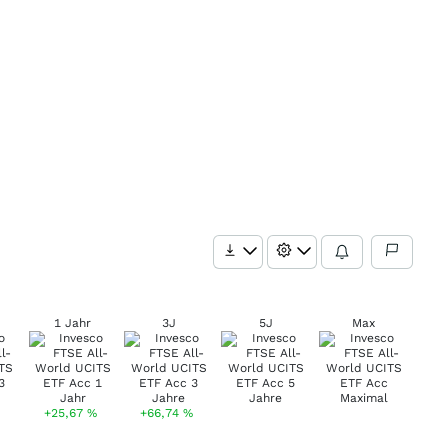
1 Jahr
3J
5J
Max
+25,67
%
+66,74
%