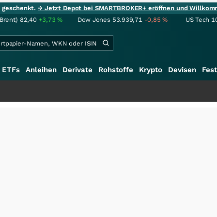
ie geschenkt.
→ Jetzt Depot bei SMARTBROKER+ eröffnen und Willkom
(Brent)
82,40
+3,73
%
Dow Jones
53.939,71
-0,85
%
US Tech 1
ETFs
Anleihen
Derivate
Rohstoffe
Krypto
Devisen
Fest