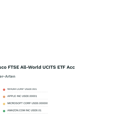
co FTSE All-World UCITS ETF Acc
er-Arten
NVIDIA CORP USD0.001
4,44 %
APPLE INC USD0.00001
3,99 %
MICROSOFT CORP USD0.00000625
2,63 %
AMAZON.COM INC USD0.01
2,19 %