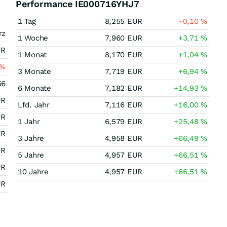
Performance IE000716YHJ7
1 Tag
8,255
EUR
-0,10
%
rz
1 Woche
7,960
EUR
+3,71
%
UR
1 Monat
8,170
EUR
+1,04
%
%
3 Monate
7,719
EUR
+6,94
%
56
6 Monate
7,182
EUR
+14,93
%
UR
Lfd. Jahr
7,116
EUR
+16,00
%
UR
1 Jahr
6,579
EUR
+25,48
%
UR
3 Jahre
4,958
EUR
+66,49
%
UR
5 Jahre
4,957
EUR
+66,51
%
UR
10 Jahre
4,957
EUR
+66,51
%
UR