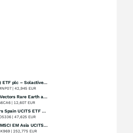
UBS (Irl) ETF plc – Solactive Global Pure Gold Miners UCITS ETF - A Dis USD o.N.
Perf. 1 Jahr
+53,19
%
MNP07 |
42,945 EUR
VanEck Vectors Rare Earth and Strategic Metals UCITS ETF
Perf. 1 Jahr
+46,87
%
G6CA6 |
12,607 EUR
Xtrackers Spain UCITS ETF Distribution
Perf. 1 Jahr
+43,99
%
05336 |
47,625 EUR
iShares MSCI EM Asia UCITS ETF
Perf. 1 Jahr
+38,39
%
8K969 |
252,775 EUR