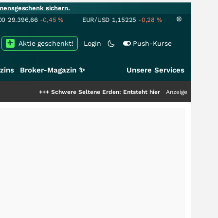
mensgeschenk sichern.
00
29.396,66
-0,45
%
EUR/USD
1,15225
-0,28
%
Aktie geschenkt!
Login
Push-Kurse
zins
Broker-Magazin ✨
Unsere Services
+++
Schwere Seltene Erden: Entsteht hier die nächste Milliardenstory?
Anzeige
++