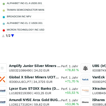
ALPHABET INC-CL A USD0.001
2,00 %
TAIWAN SEMICONDUCTOR MANUFAC TWD10
1,76 %
BROADCOM INC NPV
1,68 %
ALPHABET INC-CL C USD0.001
1,59 %
MICRON TECHNOLOGY INC USD0.1
1,24 %
1/2
Meta Platforms INC USD0.000006
1,19 %
Sonstige
77,29 %
Amplify Junior Silver Miners ETF Junior Silver Miners ETF
Perf. 1 Jahr
+78,83
%
US0321086490 |
24,02 EUR
IE00B7K
Global X Silver Miners UCITS ETF
Perf. 1 Jahr
+71,70
%
IE000UL6CLP7 |
34,3725 EUR
IE0002P
Lyxor Euro STOXX Banks (DR) UCITS ETF- Acc
Perf. 1 Jahr
+55,53
%
LU1829219390 |
403,25 EUR
LU09945
Amundi NYSE Arca Gold BUGS UCITS ETF Dist
Perf. 1 Jahr
+53,96
%
LU2611731824 |
59,62 EUR
IE00B5L