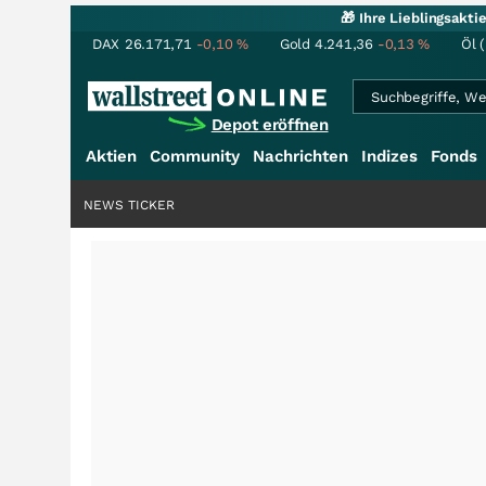
🎁 Ihre Lieblingsakt
DAX
26.171,71
-0,10
%
Gold
4.241,36
-0,13
%
Öl 
Depot eröffnen
Aktien
Community
Nachrichten
Indizes
Fonds
NEWS TICKER