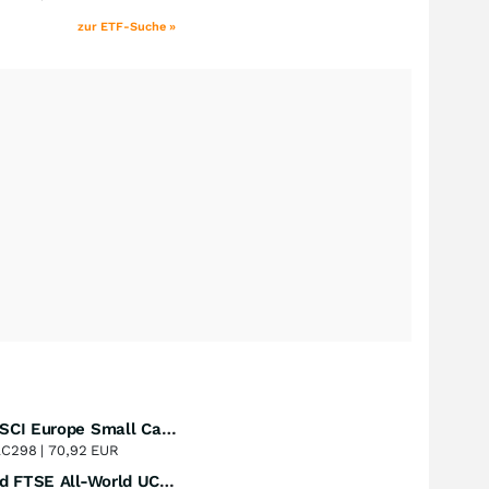
zur ETF-Suche »
SPDR MSCI Europe Small Cap Value Weighted UCITS ETF
Perf. 1 Jahr
+22,04
%
LC298 |
70,92 EUR
Vanguard FTSE All-World UCITS ETF (USD) Accumulating
Perf. 1 Jahr