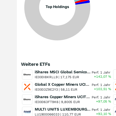
Top Holdings
Weitere ETFs
iShares MSCI Global Semiconductors UCITS ETF USD (Acc)
Perf. 1 Jahr
+142,07
%
IE000I8KRLL9 |
17,175 EUR
Global X Copper Miners UCITS ETF USD Acc
Perf. 1 Jahr
+102,51
%
IE0003Z9E2Y3 |
58,11 EUR
iShares Copper Miners UCITS ETF
Perf. 1 Jahr
+97,05
%
IE00063FT9K6 |
9,8005 EUR
MULTI UNITS LUXEMBOURG - Lyxor MSCI Semiconductors ESG Filtered
Perf. 1 Jahr
+92,10
%
LU1900066033 |
110,77 EUR