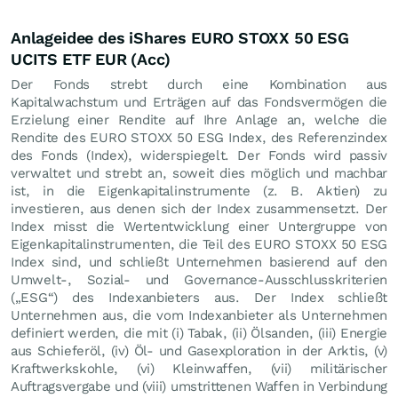
Anlageidee des iShares EURO STOXX 50 ESG
UCITS ETF EUR (Acc)
Der Fonds strebt durch eine Kombination aus
Kapitalwachstum und Erträgen auf das Fondsvermögen die
Erzielung einer Rendite auf Ihre Anlage an, welche die
Rendite des EURO STOXX 50 ESG Index, des Referenzindex
des Fonds (Index), widerspiegelt. Der Fonds wird passiv
verwaltet und strebt an, soweit dies möglich und machbar
ist, in die Eigenkapitalinstrumente (z. B. Aktien) zu
investieren, aus denen sich der Index zusammensetzt. Der
Index misst die Wertentwicklung einer Untergruppe von
Eigenkapitalinstrumenten, die Teil des EURO STOXX 50 ESG
Index sind, und schließt Unternehmen basierend auf den
Umwelt-, Sozial- und Governance-Ausschlusskriterien
(„ESG“) des Indexanbieters aus. Der Index schließt
Unternehmen aus, die vom Indexanbieter als Unternehmen
definiert werden, die mit (i) Tabak, (ii) Ölsanden, (iii) Energie
aus Schieferöl, (iv) Öl- und Gasexploration in der Arktis, (v)
Kraftwerkskohle, (vi) Kleinwaffen, (vii) militärischer
Auftragsvergabe und (viii) umstrittenen Waffen in Verbindung