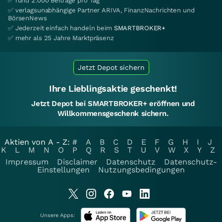
✅ rund 2.000 Beiträge pro Tag
✅ verlagsunabhängige Partner ARIVA, FinanzNachrichten und
BörsenNews
✅ Jederzeit einfach handeln beim
SMARTBROKER+
✅ mehr als 25 Jahre Marktpräsenz
Jetzt Depot sichern
Ihre Lieblingsaktie geschenkt!
Jetzt Depot bei SMARTBROKER+ eröffnen und
Willkommensgeschenk sichern.
Aktien von A - Z:
#
A
B
C
D
E
F
G
H
I
J
K
L
M
N
O
P
Q
R
S
T
U
V
W
X
Y
Z
Impressum
Disclaimer
Datenschutz
Datenschutz-
Einstellungen
Nutzungsbedingungen
Unsere Apps: