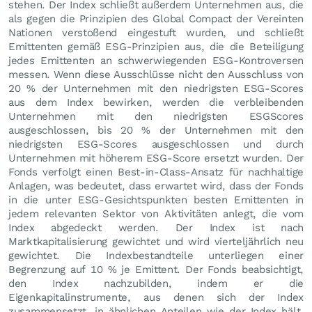
stehen. Der Index schließt außerdem Unternehmen aus, die
als gegen die Prinzipien des Global Compact der Vereinten
Nationen verstoßend eingestuft wurden, und schließt
Emittenten gemäß ESG-Prinzipien aus, die die Beteiligung
jedes Emittenten an schwerwiegenden ESG-Kontroversen
messen. Wenn diese Ausschlüsse nicht den Ausschluss von
20 % der Unternehmen mit den niedrigsten ESG-Scores
aus dem Index bewirken, werden die verbleibenden
Unternehmen mit den niedrigsten ESGScores
ausgeschlossen, bis 20 % der Unternehmen mit den
niedrigsten ESG-Scores ausgeschlossen und durch
Unternehmen mit höherem ESG-Score ersetzt wurden. Der
Fonds verfolgt einen Best-in-Class-Ansatz für nachhaltige
Anlagen, was bedeutet, dass erwartet wird, dass der Fonds
in die unter ESG-Gesichtspunkten besten Emittenten in
jedem relevanten Sektor von Aktivitäten anlegt, die vom
Index abgedeckt werden. Der Index ist nach
Marktkapitalisierung gewichtet und wird vierteljährlich neu
gewichtet. Die Indexbestandteile unterliegen einer
Begrenzung auf 10 % je Emittent. Der Fonds beabsichtigt,
den Index nachzubilden, indem er die
Eigenkapitalinstrumente, aus denen sich der Index
zusammensetzt, in ähnlichen Anteilen wie der Index hält.