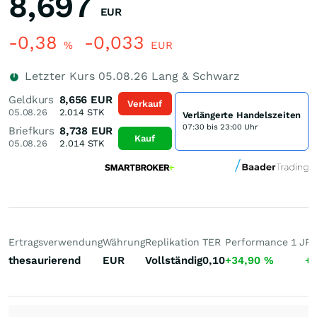
8,697
EUR
-0,38
-0,033
%
EUR
Letzter Kurs
05.08.26
Lang & Schwarz
Geldkurs
8,656
EUR
Verkauf
05.08.26
2.014
STK
Verlängerte Handelszeiten
07:30 bis 23:00 Uhr
Briefkurs
8,738
EUR
Kauf
05.08.26
2.014
STK
Ertragsverwendung
Währung
Replikation
TER
Performance 1 J
Pe
thesaurierend
EUR
Vollständig
0,10
+34,90
%
+