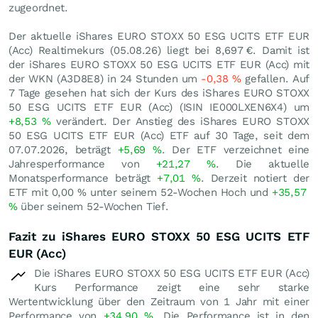
zugeordnet.
Der aktuelle iShares EURO STOXX 50 ESG UCITS ETF EUR
(Acc) Realtimekurs (
05.08.26
) liegt bei 8,697
€
. Damit ist
der iShares EURO STOXX 50 ESG UCITS ETF EUR (Acc) mit
der WKN (A3D8E8) in 24 Stunden um
-0,38
%
gefallen. Auf
7 Tage gesehen hat sich der Kurs des iShares EURO STOXX
50 ESG UCITS ETF EUR (Acc) (ISIN IE000LXEN6X4) um
+8,53
%
verändert. Der Anstieg des iShares EURO STOXX
50 ESG UCITS ETF EUR (Acc) ETF auf 30 Tage, seit dem
07.07.2026, beträgt
+5,69
%
. Der ETF verzeichnet eine
Jahresperformance von
+21,27
%
. Die aktuelle
Monatsperformance beträgt
+7,01
%
. Derzeit notiert der
ETF mit
0,00
%
unter seinem 52-Wochen Hoch und
+35,57
%
über seinem 52-Wochen Tief.
Fazit zu iShares EURO STOXX 50 ESG UCITS ETF
EUR (Acc)
Die iShares EURO STOXX 50 ESG UCITS ETF EUR (Acc)
Kurs Performance zeigt eine sehr starke
Wertentwicklung über den Zeitraum von 1 Jahr mit einer
Performance von
+34,90
%
. Die Performance ist in den