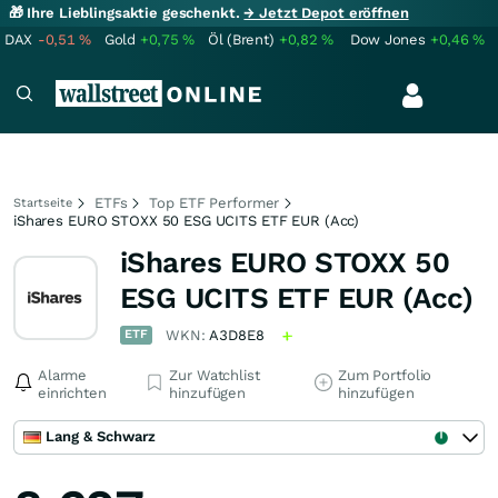
🎁 Ihre Lieblingsaktie geschenkt.
→ Jetzt Depot eröffnen
DAX
-0,51
%
Gold
+0,75
%
Öl (Brent)
+0,82
%
Dow Jones
+0,46
%
ETFs
Top ETF Performer
Startseite
iShares EURO STOXX 50 ESG UCITS ETF EUR (Acc)
iShares EURO STOXX 50
ESG UCITS ETF EUR (Acc)
ETF
WKN:
A3D8E8
Alarme
Zur Watchlist
Zum Portfolio
einrichten
hinzufügen
hinzufügen
Lang & Schwarz