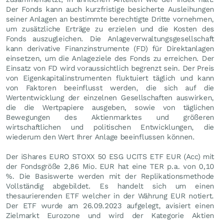
Der Fonds kann auch kurzfristige besicherte Ausleihungen
seiner Anlagen an bestimmte berechtigte Dritte vornehmen,
um zusätzliche Erträge zu erzielen und die Kosten des
Fonds auszugleichen. Die Anlageverwaltungsgesellschaft
kann derivative Finanzinstrumente (FD) für Direktanlagen
einsetzen, um die Anlageziele des Fonds zu erreichen. Der
Einsatz von FD wird voraussichtlich begrenzt sein. Der Preis
von Eigenkapitalinstrumenten fluktuiert täglich und kann
von Faktoren beeinflusst werden, die sich auf die
Wertentwicklung der einzelnen Gesellschaften auswirken,
die die Wertpapiere ausgeben, sowie von täglichen
Bewegungen des Aktienmarktes und größeren
wirtschaftlichen und politischen Entwicklungen, die
wiederum den Wert Ihrer Anlage beeinflussen können.
Der iShares EURO STOXX 50 ESG UCITS ETF EUR (Acc) mit
der Fondsgröße 2,86 Mio.
EUR
hat eine TER p.a. von 0,10
%. Die Basiswerte werden mit der Replikationsmethode
Vollständig abgebildet. Es handelt sich um einen
thesaurierenden ETF welcher in der Währung EUR notiert.
Der ETF wurde am 26.09.2023 aufgelegt, avisiert einen
Zielmarkt Eurozone und wird der Kategorie Aktien