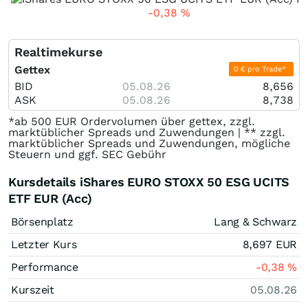
-0,38
%
Realtimekurse
Gettex
0 € pro Trade*
BID
05.08.26
8,656
ASK
05.08.26
8,738
*ab 500 EUR Ordervolumen über gettex, zzgl.
marktüblicher Spreads und Zuwendungen | ** zzgl.
marktüblicher Spreads und Zuwendungen, mögliche
Steuern und ggf. SEC Gebühr
Kursdetails iShares EURO STOXX 50 ESG UCITS
ETF EUR (Acc)
Börsenplatz
Lang & Schwarz
Letzter Kurs
8,697
EUR
Performance
-0,38
%
Kurszeit
05.08.26