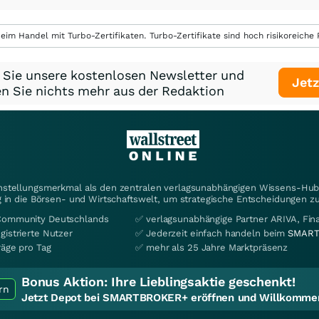
eim Handel mit Turbo-Zertifikaten. Turbo-Zertifikate sind hoch risikoreiche P
 Sie unsere kostenlosen Newsletter und
Jetz
n Sie nichts mehr aus der Redaktion
instellungsmerkmal als den zentralen verlagsunabhängigen Wissens-Hub 
 in die Börsen- und Wirtschaftswelt, um strategische Entscheidungen zu
Community Deutschlands
✅ verlagsunabhängige Partner ARIVA, Fi
gistrierte Nutzer
✅ Jederzeit einfach handeln beim
SMART
räge pro Tag
✅ mehr als 25 Jahre Marktpräsenz
Bonus Aktion:
Ihre Lieblingsaktie geschenkt!
rn
Jetzt Depot bei SMARTBROKER+ eröffnen und Willkommen