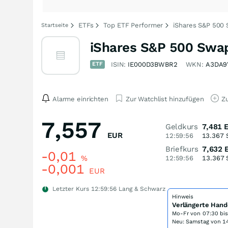
ETFs
Top ETF Performer
iShares S&P 500
Startseite
iShares S&P 500 Swa
ETF
ISIN:
IE000D3BWBR2
WKN:
A3DA9
Alarme einrichten
Zur Watchlist hinzufügen
Zu
7,557
Geldkurs
7,481
EUR
12:59:56
13.367
Briefkurs
7,632
-0,01
%
12:59:56
13.367
-0,001
EUR
Letzter Kurs
12:59:56
Lang & Schwarz
Hinweis
Verlängerte Hand
Mo-Fr von
07:30 bi
Neu: Samstag von 14