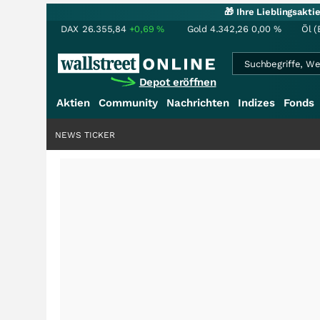
🎁 Ihre Lieblingsakt
DAX
26.355,84
+0,69
%
Gold
4.342,26
0,00
%
Öl (
Depot eröffnen
Aktien
Community
Nachrichten
Indizes
Fonds
NEWS TICKER