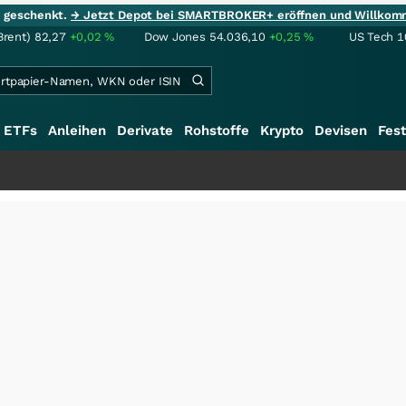
ie geschenkt.
→ Jetzt Depot bei SMARTBROKER+ eröffnen und Willkom
Brent)
82,27
+0,02
%
Dow Jones
54.036,10
+0,25
%
US Tech 1
ETFs
Anleihen
Derivate
Rohstoffe
Krypto
Devisen
Fest