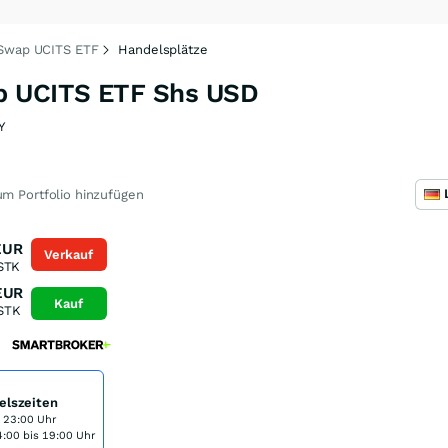
 Swap UCITS ETF
Handelsplätze
p UCITS ETF Shs USD
Y
m Portfolio hinzufügen
EUR
Verkauf
STK
EUR
Kauf
STK
elszeiten
s 23:00 Uhr
:00 bis 19:00 Uhr