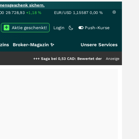
mensgeschenk sichern.
00
29.728,93
+1,18
%
EUR/USD
1,15587
0,00
%
Aktie geschenkt!
Login
Push-Kurse
zins
Broker-Magazin ✨
Unsere Services
+++
Saga bei 0,53 CAD: Bewertet der Markt noch immer nur die Hä
Anzeige