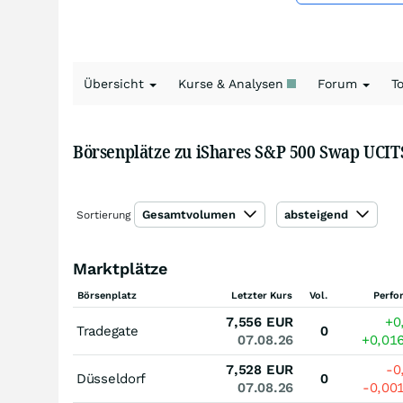
Übersicht
Kurse & Analysen
Forum
T
Börsenplätze zu iShares S&P 500 Swap UCIT
Gesamtvolumen
absteigend
Sortierung
Marktplätze
Börsenplatz
Letzter Kurs
Vol.
Perfo
7,556
EUR
+0
Tradegate
0
07.08.26
+0,01
7,528
EUR
-0
Düsseldorf
0
07.08.26
-0,00