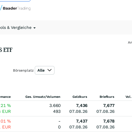
ools & Vergleiche
An
S ETF
Alle
Börsenplatz
rmance
Ges. Umsatz/Volumen
Geldkurs
Briefkurs
Vol.
,21
%
3.660
7,436
7,677
6
EUR
493
07.08.26
07.08.26
,01
%
-
7,437
7,678
1
EUR
0
07.08.26
07.08.26