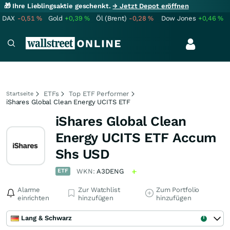
🎁 Ihre Lieblingsaktie geschenkt.
→ Jetzt Depot eröffnen
DAX
-0,51
%
Gold
+0,39
%
Öl (Brent)
-0,28
%
Dow Jones
+0,46
%
ETFs
Top ETF Performer
Startseite
iShares Global Clean Energy UCITS ETF
iShares Global Clean
Energy UCITS ETF Accum
Shs USD
ETF
WKN:
A3DENG
Alarme
Zur Watchlist
Zum Portfolio
einrichten
hinzufügen
hinzufügen
Lang & Schwarz