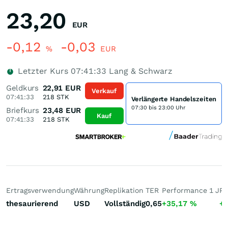
23,20
EUR
-0,12
-0,03
%
EUR
Letzter Kurs
07:41:33
Lang & Schwarz
Geldkurs
22,91
EUR
Verkauf
07:41:33
218
STK
Verlängerte Handelszeiten
07:30 bis 23:00 Uhr
Briefkurs
23,48
EUR
Kauf
07:41:33
218
STK
Ertragsverwendung
Währung
Replikation
TER
Performance 1 J
Pe
thesaurierend
USD
Vollständig
0,65
+35,17
%
+