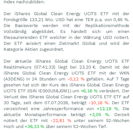
Index nachzubilden.
Der iShares Global Clean Energy UCITS ETF mit der
Fondsgröße 133,21 Mio.
USD
hat eine TER p.a. von 0,65 %.
Die Basiswerte werden mit der Replikationsmethode
Vollständig abgebildet. Es handelt sich um einen
thesaurierenden ETF welcher in der Währung USD notiert.
Der ETF avisiert einen Zielmarkt Global und wird der
Kategorie Aktien zugeordnet.
Der aktuelle iShares Global Clean Energy UCITS ETF
Realtimekurs (07:41:33) liegt bei 23,20
€
. Damit ist der
iShares Global Clean Energy UCITS ETF mit der WKN
(A3DENG) in 24 Stunden um
-0,12
%
gefallen. Auf 7 Tage
gesehen hat sich der Kurs des iShares Global Clean Energy
UCITS ETF (ISIN IE000U58J0M1) um
+6,16
%
verändert. Der
Verlust des iShares Global Clean Energy UCITS ETF ETF auf
30 Tage, seit dem 07.07.2026, beträgt
-10,16
%
. Der ETF
verzeichnet eine Jahresperformance von
+12,19
%
. Die
aktuelle Monatsperformance beträgt
+3,05
%
. Derzeit
notiert der ETF mit
-22,81
%
unter seinem 52-Wochen
Hoch und
+36,33
%
über seinem 52-Wochen Tief.