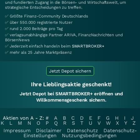
und fundierten Zugang in die Börsen- und Wirtschaftswelt, um
strategische Entscheidungen zu treffen.
✅ Größte Finanz-Community Deutschlands
✅ über 550.000 registrierte Nutzer
✅ rund 2.000 Beiträge pro Tag
✅ verlagsunabhängige Partner ARIVA, FinanzNachrichten und
BörsenNews
✅ Jederzeit einfach handeln beim
SMARTBROKER+
✅ mehr als 25 Jahre Marktpräsenz
Jetzt Depot sichern
Ihre Lieblingsaktie geschenkt!
Jetzt Depot bei SMARTBROKER+ eröffnen und
Willkommensgeschenk sichern.
Aktien von A - Z:
#
A
B
C
D
E
F
G
H
I
J
K
L
M
N
O
P
Q
R
S
T
U
V
W
X
Y
Z
Impressum
Disclaimer
Datenschutz
Datenschutz-
Einstellungen
Nutzungsbedingungen