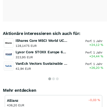
Aktionäre interessieren sich auch für:
iShares Core MSCI World UCITS ETF
Perf. 1 Jahr
+24,12
%
128,1475 EUR
Lyxor Core STOXX Europe 600 (DR) - UCITS ETF Acc
Perf. 1 Jahr
+24,44
%
323,95 EUR
VanEck Vectors Sustainable World Equal Weight UCITS ETF
Perf. 1 Jahr
+26,20
%
42,94 EUR
Mehr entdecken
-0,03
%
Allianz
436,20 EUR