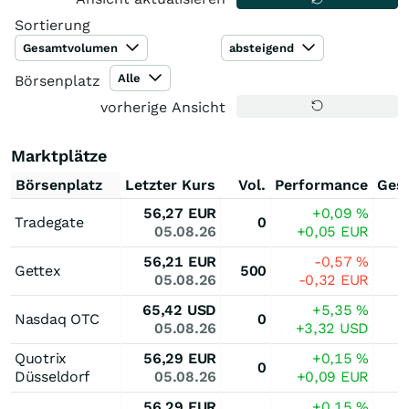
Sortierung
Gesamtvolumen
absteigend
Alle
Börsenplatz
vorherige Ansicht
Marktplätze
Börsenplatz
Letzter Kurs
Vol.
Performance
Ges
56,27
EUR
+0,09
%
Tradegate
0
05.08.26
+0,05
EUR
56,21
EUR
-0,57
%
Gettex
500
05.08.26
-0,32
EUR
65,42
USD
+5,35
%
Nasdaq OTC
0
05.08.26
+3,32
USD
Quotrix
56,29
EUR
+0,15
%
0
Düsseldorf
05.08.26
+0,09
EUR
56,29
EUR
+0,15
%