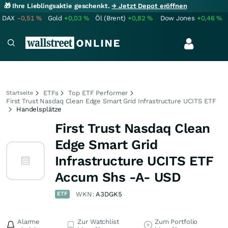
🎁 Ihre Lieblingsaktie geschenkt.
→ Jetzt Depot eröffnen
DAX
-0,51
%
Gold
+0,03
%
Öl (Brent)
+0,82
%
Dow Jones
+0,46
%
ETFs
Top ETF Performer
Startseite
First Trust Nasdaq Clean Edge Smart Grid Infrastructure UCITS ETF
Handelsplätze
First Trust Nasdaq Clean
Edge Smart Grid
Infrastructure UCITS ETF
Accum Shs -A- USD
ETF
WKN:
A3DGK5
Alarme
Zur Watchlist
Zum Portfolio