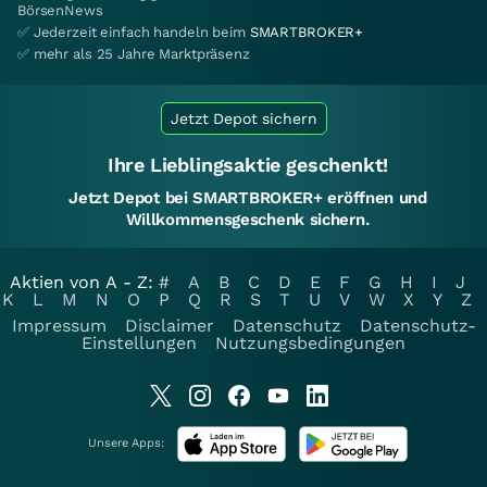
BörsenNews
✅ Jederzeit einfach handeln beim
SMARTBROKER+
✅ mehr als 25 Jahre Marktpräsenz
Jetzt Depot sichern
Ihre Lieblingsaktie geschenkt!
Jetzt Depot bei SMARTBROKER+ eröffnen und
Willkommensgeschenk sichern.
Aktien von A - Z:
#
A
B
C
D
E
F
G
H
I
J
K
L
M
N
O
P
Q
R
S
T
U
V
W
X
Y
Z
Impressum
Disclaimer
Datenschutz
Datenschutz-
Einstellungen
Nutzungsbedingungen
Unsere Apps: