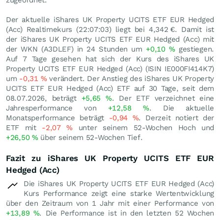
zugeordnet.
Der aktuelle iShares UK Property UCITS ETF EUR Hedged
(Acc) Realtimekurs (22:07:03) liegt bei 4,342
€
. Damit ist
der iShares UK Property UCITS ETF EUR Hedged (Acc) mit
der WKN (A3DLEF) in 24 Stunden um
+0,10
%
gestiegen.
Auf 7 Tage gesehen hat sich der Kurs des iShares UK
Property UCITS ETF EUR Hedged (Acc) (ISIN IE000FI414K7)
um
-0,31
%
verändert. Der Anstieg des iShares UK Property
UCITS ETF EUR Hedged (Acc) ETF auf 30 Tage, seit dem
08.07.2026, beträgt
+5,65
%
. Der ETF verzeichnet eine
Jahresperformance von
+12,58
%
. Die aktuelle
Monatsperformance beträgt
-0,94
%
. Derzeit notiert der
ETF mit
-2,07
%
unter seinem 52-Wochen Hoch und
+26,50
%
über seinem 52-Wochen Tief.
Fazit zu iShares UK Property UCITS ETF EUR
Hedged (Acc)
Die iShares UK Property UCITS ETF EUR Hedged (Acc)
Kurs Performance zeigt eine starke Wertentwicklung
über den Zeitraum von 1 Jahr mit einer Performance von
+13,89
%
. Die Performance ist in den letzten 52 Wochen