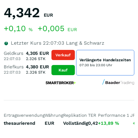
4,342
EUR
+0,10
+0,005
%
EUR
Letzter Kurs
22:07:03
Lang & Schwarz
Geldkurs
4,305
EUR
Verkauf
22:07:03
2.326
STK
Verlängerte Handelszeiten
07:30 bis 23:00 Uhr
Briefkurs
4,380
EUR
Kauf
22:07:03
2.326
STK
Ertragsverwendung
Währung
Replikation
TER
Performance 1 J
Pe
thesaurierend
EUR
Vollständig
0,42
+13,89
%
+