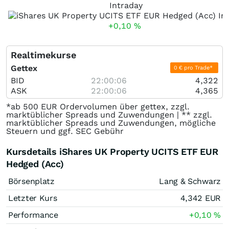
Intraday
+0,10
%
Realtimekurse
Gettex
0 € pro Trade*
BID
22:00:06
4,322
ASK
22:00:06
4,365
*ab 500 EUR Ordervolumen über gettex, zzgl.
marktüblicher Spreads und Zuwendungen | ** zzgl.
marktüblicher Spreads und Zuwendungen, mögliche
Steuern und ggf. SEC Gebühr
Kursdetails iShares UK Property UCITS ETF EUR
Hedged (Acc)
Börsenplatz
Lang & Schwarz
Letzter Kurs
4,342
EUR
Performance
+0,10
%