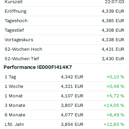
Kurszeit
22:07:03
Eröffnung
4,339
EUR
Tageshoch
4,365
EUR
Tagestief
4,308
EUR
Vortageskurs
4,338
EUR
52-Wochen Hoch
4,431
EUR
52-Wochen Tief
3,430
EUR
Performance IE000FI414K7
1 Tag
4,342
EUR
+0,10
%
1 Woche
4,321
EUR
+0,48
%
1 Monat
4,107
EUR
+5,72
%
3 Monate
3,807
EUR
+14,05
%
6 Monate
4,077
EUR
+6,49
%
Lfd. Jahr
3,854
EUR
+12,65
%