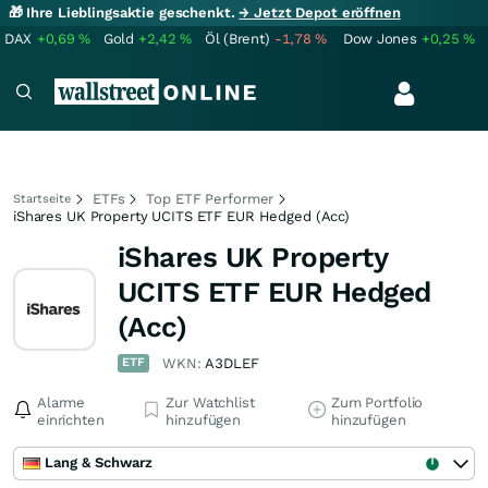
🎁 Ihre Lieblingsaktie geschenkt.
→ Jetzt Depot eröffnen
DAX
+0,69
%
Gold
+2,42
%
Öl (Brent)
-1,78
%
Dow Jones
+0,25
%
ETFs
Top ETF Performer
Startseite
iShares UK Property UCITS ETF EUR Hedged (Acc)
iShares UK Property
UCITS ETF EUR Hedged
(Acc)
ETF
WKN:
A3DLEF
Alarme
Zur Watchlist
Zum Portfolio
einrichten
hinzufügen
hinzufügen
Lang & Schwarz