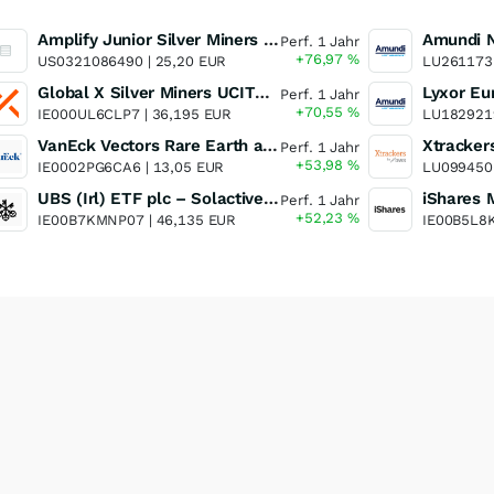
Amplify Junior Silver Miners ETF Junior Silver Miners ETF
Perf. 1 Jahr
+76,97
%
US0321086490 |
25,20 EUR
LU261173
Global X Silver Miners UCITS ETF
Perf. 1 Jahr
+70,55
%
IE000UL6CLP7 |
36,195 EUR
LU182921
VanEck Vectors Rare Earth and Strategic Metals UCITS ETF
Perf. 1 Jahr
+53,98
%
IE0002PG6CA6 |
13,05 EUR
LU099450
UBS (Irl) ETF plc – Solactive Global Pure Gold Miners UCITS ETF - A Dis USD o.N.
Perf. 1 Jahr
+52,23
%
IE00B7KMNP07 |
46,135 EUR
IE00B5L8