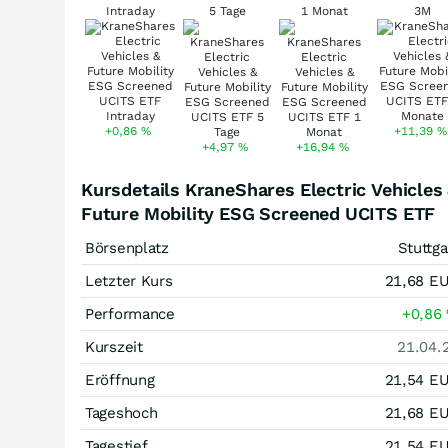
Intraday
5 Tage
1 Monat
3M
+0,86
%
+11,39
%
+4,97
%
+16,94
%
Kursdetails KraneShares Electric Vehicles
Future Mobility ESG Screened UCITS ETF
Börsenplatz
Stuttga
Letzter Kurs
21,68
E
Performance
+0,86
Kurszeit
21.04.
Eröffnung
21,54
E
Tageshoch
21,68
E
Tagestief
21,54
E