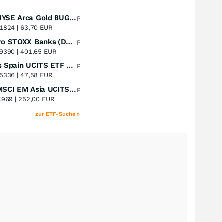
Amundi NYSE Arca Gold BUGS UCITS ETF Dist
Perf. 1 Jahr
+51,49
%
1824 |
63,70 EUR
Lyxor Euro STOXX Banks (DR) UCITS ETF- Acc
Perf. 1 Jahr
+51,31
%
9390 |
401,65 EUR
Xtrackers Spain UCITS ETF Distribution
Perf. 1 Jahr
+41,30
%
5336 |
47,58 EUR
iShares MSCI EM Asia UCITS ETF
Perf. 1 Jahr
+39,55
%
K969 |
252,00 EUR
zur ETF-Suche »