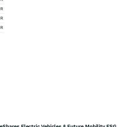
UR
UR
UR
hares Electric Vehicles & Future Mobility ESG