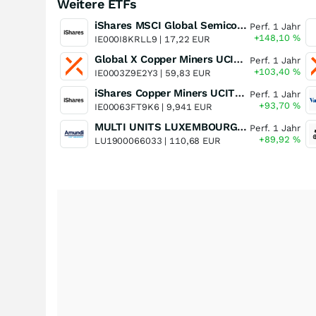
Weitere ETFs
iShares MSCI Global Semiconductors UCITS ETF USD (Acc)
Perf. 1 Jahr
+148,10
%
IE000I8KRLL9 |
17,22 EUR
Global X Copper Miners UCITS ETF USD Acc
Perf. 1 Jahr
+103,40
%
IE0003Z9E2Y3 |
59,83 EUR
iShares Copper Miners UCITS ETF
Perf. 1 Jahr
+93,70
%
IE00063FT9K6 |
9,941 EUR
MULTI UNITS LUXEMBOURG - Lyxor MSCI Semiconductors ESG Filtered
Perf. 1 Jahr
+89,92
%
LU1900066033 |
110,68 EUR