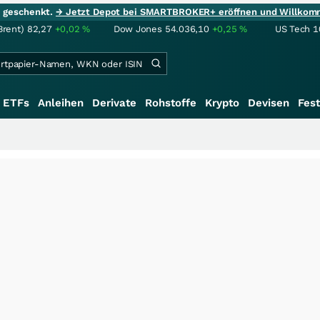
ie geschenkt.
→ Jetzt Depot bei SMARTBROKER+ eröffnen und Willkom
Brent)
82,27
+0,02
%
Dow Jones
54.036,10
+0,25
%
US Tech 1
ETFs
Anleihen
Derivate
Rohstoffe
Krypto
Devisen
Fest