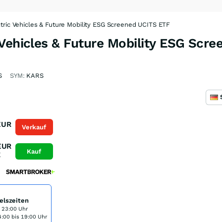
tric Vehicles & Future Mobility ESG Screened UCITS ETF
Vehicles & Future Mobility ESG Scr
S
SYM:
KARS
EUR
Verkauf
K
EUR
Kauf
K
elszeiten
s 23:00 Uhr
:00 bis 19:00 Uhr