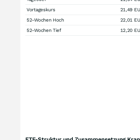
Vortageskurs
21,49
E
52-Wochen Hoch
22,01
E
52-Wochen Tief
12,20
E
ETF-Struktur und Zusammensetzung KraneS