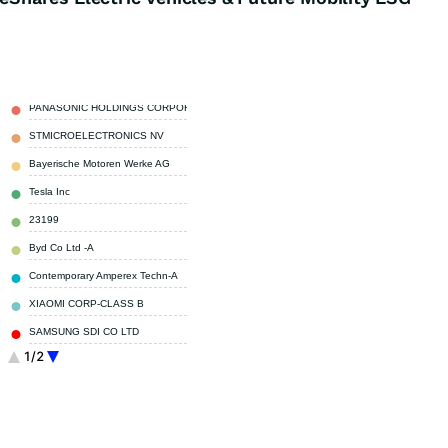
PANASONIC HOLDINGS CORPORATION
4,78 %
STMICROELECTRONICS NV
4,64 %
Bayerische Motoren Werke AG
4,04 %
Tesla Inc
4,02 %
23199
3,98 %
Byd Co Ltd -A
3,74 %
Contemporary Amperex Techn-A
3,57 %
XIAOMI CORP-CLASS B
3,57 %
SAMSUNG SDI CO LTD
3,25 %
1/2
NIO INC-CLASS A
2,99 %
Sonstige
61,42 %