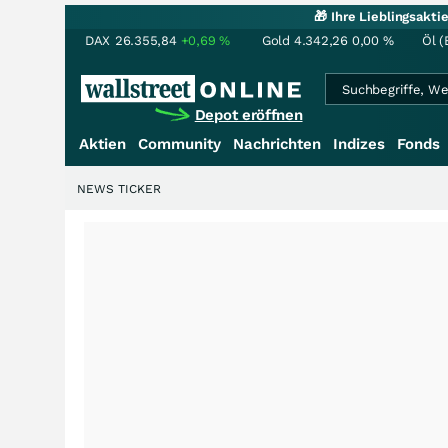
🎁 Ihre Lieblingsakt
DAX
26.355,84
+0,69
%
Gold
4.342,26
0,00
%
Öl (
Depot eröffnen
Aktien
Community
Nachrichten
Indizes
Fonds
NEWS TICKER