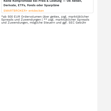
Keine Kompromisse bei Preis & Leistung — Ob Aktien,
Derivate, ETFs, Fonds oder Sparpläne
SMARTBROKER+ entdecken
*ab 500 EUR Ordervolumen über gettex, zzgl. marktüblicher
Spreads und Zuwendungen | ** zzgl. marktüblicher Spreads
und Zuwendungen, mögliche Steuern und ggf. SEC Gebühr