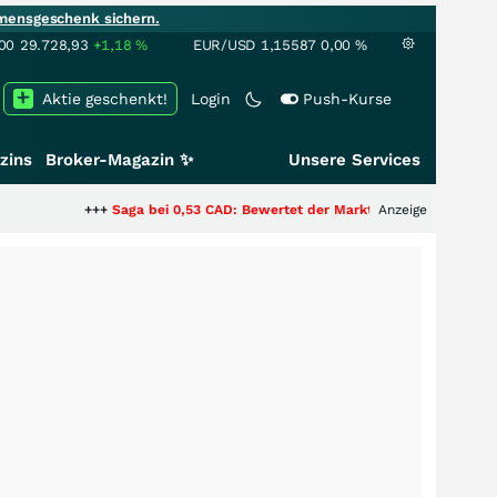
mensgeschenk sichern.
00
29.728,93
+1,18
%
EUR/USD
1,15587
0,00
%
Aktie geschenkt!
Login
Push-Kurse
zins
Broker-Magazin ✨
Unsere Services
+++
Saga bei 0,53 CAD: Bewertet der Markt noch immer nur die Hälfte der
Anzeige