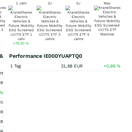
1 Jahr
3J
5J
Max
+76,50
%
 &
Performance IE000YUAPTQ0
1 Tag
21,68
EUR
+0,86
%
rt
UR
%
26
UR
UR
UR