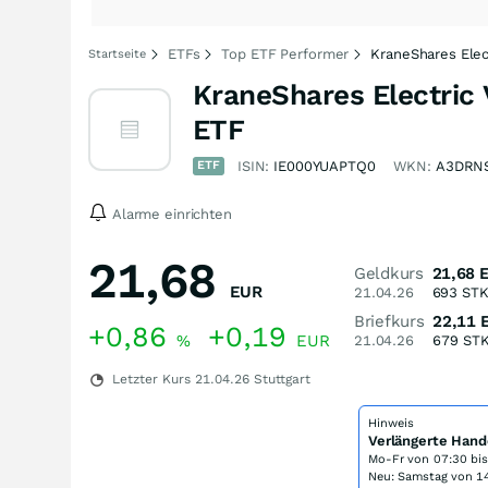
ETFs
Top ETF Performer
KraneShares Elec
Startseite
KraneShares Electric 
ETF
ETF
ISIN:
IE000YUAPTQ0
WKN:
A3DRN
Alarme einrichten
21,68
Geldkurs
21,68
EUR
21.04.26
693
ST
Briefkurs
22,11
+0,86
+0,19
%
EUR
21.04.26
679
ST
Letzter Kurs
21.04.26
Stuttgart
Hinweis
Verlängerte Hand
Mo-Fr von
07:30 bi
Neu: Samstag von 14