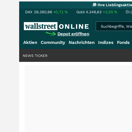
🎁 Ihre Lieblingsakt
DAX
26.360,96
+0,71
%
Gold
4.348,63
+2,55
%
Öl 
Depot eröffnen
Aktien
Community
Nachrichten
Indizes
Fonds
NEWS TICKER