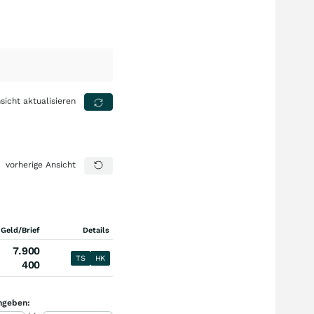
sicht aktualisieren
vorherige Ansicht
 Geld/Brief
Details
7.900
TS
HK
400
ngeben: