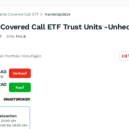
iants Covered Call ETF
Handelsplätze
 Covered Call ETF Trust Units -Unhe
7
SYM:
FHI.B
m Portfolio hinzufügen
CAD
Verkauf
TK
CAD
Kauf
K
elszeiten
s 23:00 Uhr
:00 bis 19:00 Uhr