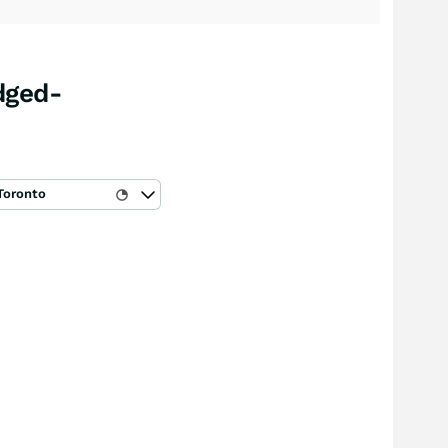
dged-
Toronto