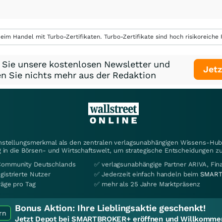
eim Handel mit Turbo-Zertifikaten. Turbo-Zertifikate sind hoch risikoreiche P
 Sie unsere kostenlosen Newsletter und
Jetz
n Sie nichts mehr aus der Redaktion
instellungsmerkmal als den zentralen verlagsunabhängigen Wissens-Hub 
 in die Börsen- und Wirtschaftswelt, um strategische Entscheidungen zu
Community Deutschlands
✅ verlagsunabhängige Partner ARIVA, Fi
gistrierte Nutzer
✅ Jederzeit einfach handeln beim
SMART
räge pro Tag
✅ mehr als 25 Jahre Marktpräsenz
Bonus Aktion:
Ihre Lieblingsaktie geschenkt!
rn
Jetzt Depot bei SMARTBROKER+ eröffnen und Willkommen