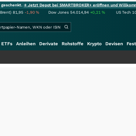
ie geschenkt.
→ Jetzt Depot bei SMARTBROKER+ eröffnen und Willkom
(Brent)
81,95
-1,90
%
Dow Jones
54.014,94
+0,21
%
US Tech 1
ETFs
Anleihen
Derivate
Rohstoffe
Krypto
Devisen
Fest