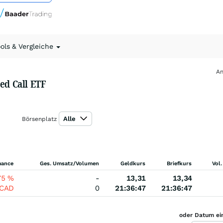
ools & Vergleiche
An
ed Call ETF
Alle
Börsenplatz
mance
Ges. Umsatz/Volumen
Geldkurs
Briefkurs
Vol.
75
%
-
13,31
13,34
CAD
0
21:36:47
21:36:47
oder Datum ei