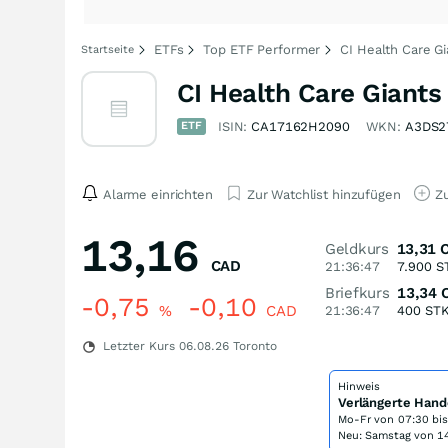
ETFs
Top ETF Performer
CI Health Care G
Startseite
CI Health Care Giants
ETF
ISIN:
CA17162H2090
WKN:
A3DS2
Alarme einrichten
Zur Watchlist hinzufügen
Zu
13,16
Geldkurs
13,31
CAD
21:36:47
7.900
S
Briefkurs
13,34
-0,75
-0,10
%
CAD
21:36:47
400
ST
Letzter Kurs
06.08.26
Toronto
Hinweis
Verlängerte Hand
Mo-Fr von
07:30 bi
Neu: Samstag von 14