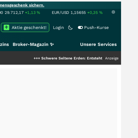
mensgeschenk sichern.
00
29.712,17
+1,13
%
EUR/USD
1,15655
+0,35
%
Aktie geschenkt!
Login
Push-Kurse
zins
Broker-Magazin ✨
Unsere Services
+++
Schwere Seltene Erden: Entsteht hier die nächste Milliard
Anzeige