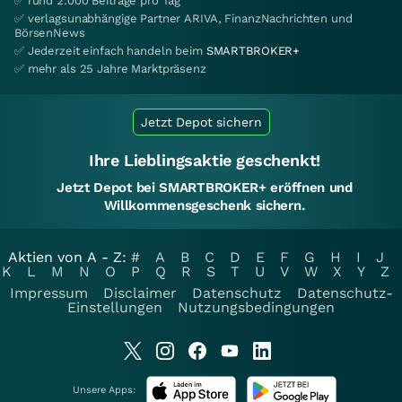
✅ rund 2.000 Beiträge pro Tag
✅ verlagsunabhängige Partner ARIVA, FinanzNachrichten und
BörsenNews
✅ Jederzeit einfach handeln beim
SMARTBROKER+
✅ mehr als 25 Jahre Marktpräsenz
Jetzt Depot sichern
Ihre Lieblingsaktie geschenkt!
Jetzt Depot bei SMARTBROKER+ eröffnen und
Willkommensgeschenk sichern.
Aktien von A - Z:
#
A
B
C
D
E
F
G
H
I
J
K
L
M
N
O
P
Q
R
S
T
U
V
W
X
Y
Z
Impressum
Disclaimer
Datenschutz
Datenschutz-
Einstellungen
Nutzungsbedingungen
Unsere Apps: