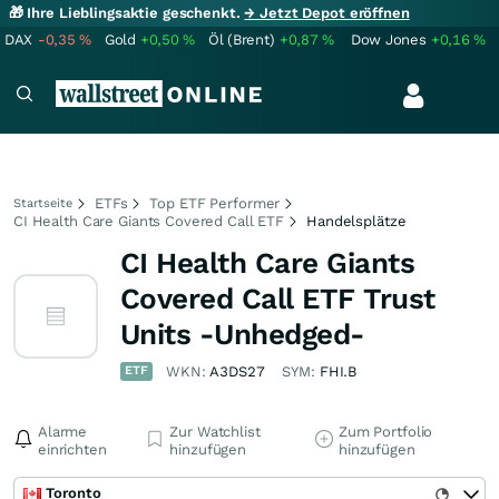
🎁 Ihre Lieblingsaktie geschenkt.
→ Jetzt Depot eröffnen
DAX
-0,35
%
Gold
+0,50
%
Öl (Brent)
+0,87
%
Dow Jones
+0,16
%
ETFs
Top ETF Performer
Startseite
CI Health Care Giants Covered Call ETF
Handelsplätze
CI Health Care Giants
Covered Call ETF Trust
Units -Unhedged-
ETF
WKN:
A3DS27
SYM:
FHI.B
Alarme
Zur Watchlist
Zum Portfolio
einrichten
hinzufügen
hinzufügen
Toronto