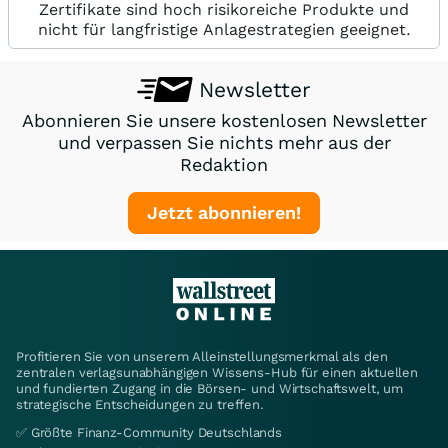
Zertifikate sind hoch risikoreiche Produkte und
nicht für langfristige Anlagestrategien geeignet.
Newsletter
Abonnieren Sie unsere kostenlosen Newsletter
und verpassen Sie nichts mehr aus der
Redaktion
Jetzt abonnieren!
Profitieren Sie von unserem Alleinstellungsmerkmal als den
zentralen verlagsunabhängigen Wissens-Hub für einen aktuellen
und fundierten Zugang in die Börsen- und Wirtschaftswelt, um
strategische Entscheidungen zu treffen.
✅ Größte Finanz-Community Deutschlands