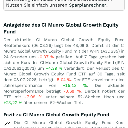
Nutzen Sie einfach unseren
Sparplanrechner
.
Anlageidee des CI Munro Global Growth Equity
Fund
Der aktuelle CI Munro Global Growth Equity Fund
Realtimekurs (
06.08.26
) liegt bei 48,08
$
. Damit ist der CI
Munro Global Growth Equity Fund mit der WKN (A3DS35) in
24 Stunden um
-0,37
%
gefallen. Auf 7 Tage gesehen hat
sich der Kurs des CI Munro Global Growth Equity Fund (ISIN
CA12561Q2071) um
+4,39
%
verändert. Der Verlust des CI
Munro Global Growth Equity Fund ETF auf 30 Tage, seit
dem 08.07.2026, beträgt
-5,04
%
. Der ETF verzeichnet eine
Jahresperformance von
+15,13
%
. Die aktuelle
Monatsperformance beträgt
-0,68
%
. Derzeit notiert der
ETF mit
-7,98
%
unter seinem 52-Wochen Hoch und
+23,22
%
über seinem 52-Wochen Tief.
Fazit zu CI Munro Global Growth Equity Fund
Die CI Munro Global Growth Equity Fund Kurs