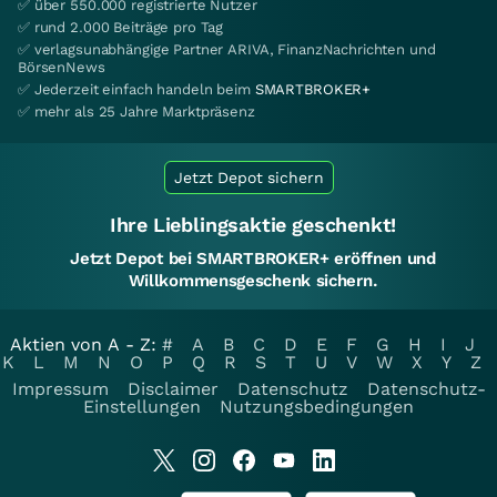
✅ über 550.000 registrierte Nutzer
✅ rund 2.000 Beiträge pro Tag
✅ verlagsunabhängige Partner ARIVA, FinanzNachrichten und
BörsenNews
✅ Jederzeit einfach handeln beim
SMARTBROKER+
✅ mehr als 25 Jahre Marktpräsenz
Jetzt Depot sichern
Ihre Lieblingsaktie geschenkt!
Jetzt Depot bei SMARTBROKER+ eröffnen und
Willkommensgeschenk sichern.
Aktien von A - Z:
#
A
B
C
D
E
F
G
H
I
J
K
L
M
N
O
P
Q
R
S
T
U
V
W
X
Y
Z
Impressum
Disclaimer
Datenschutz
Datenschutz-
Einstellungen
Nutzungsbedingungen