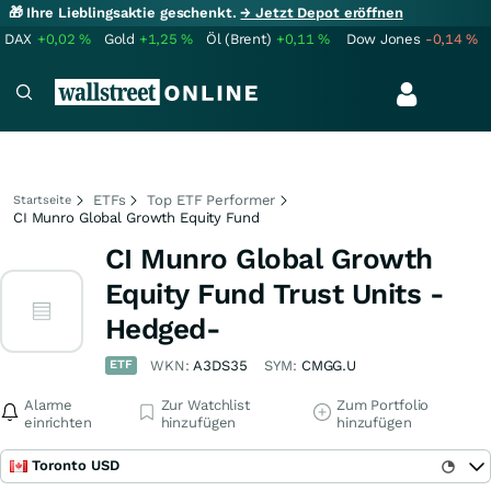
🎁 Ihre Lieblingsaktie geschenkt.
→ Jetzt Depot eröffnen
DAX
+0,02
%
Gold
+1,25
%
Öl (Brent)
+0,11
%
Dow Jones
-0,14
%
ETFs
Top ETF Performer
Startseite
CI Munro Global Growth Equity Fund
CI Munro Global Growth
Equity Fund Trust Units -
Hedged-
ETF
WKN:
A3DS35
SYM:
CMGG.U
Alarme
Zur Watchlist
Zum Portfolio
einrichten
hinzufügen
hinzufügen
Toronto USD