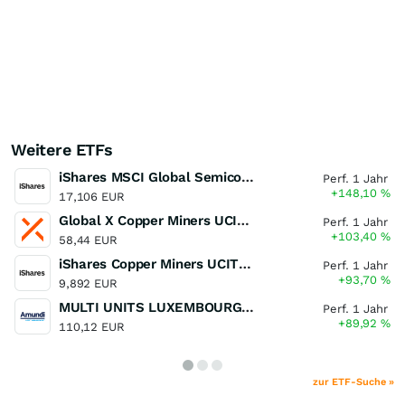
Weitere ETFs
iShares MSCI Global Semiconductors UCITS ETF USD (Acc)
Perf. 1 Jahr
+148,10
%
17,106 EUR
Global X Copper Miners UCITS ETF USD Acc
Perf. 1 Jahr
+103,40
%
58,44 EUR
iShares Copper Miners UCITS ETF
Perf. 1 Jahr
+93,70
%
9,892 EUR
MULTI UNITS LUXEMBOURG - Lyxor MSCI Semiconductors ESG Filtered
Perf. 1 Jahr
+89,92
%
110,12 EUR
zur ETF-Suche »