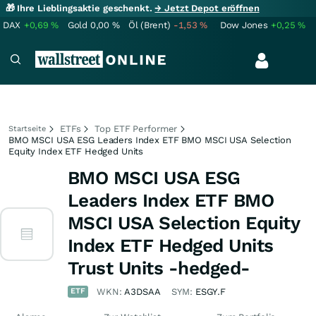
🎁 Ihre Lieblingsaktie geschenkt.
→ Jetzt Depot eröffnen
DAX
+0,69
%
Gold
0,00
%
Öl (Brent)
-1,53
%
Dow Jones
+0,25
%
ETFs
Top ETF Performer
Startseite
BMO MSCI USA ESG Leaders Index ETF BMO MSCI USA Selection
Equity Index ETF Hedged Units
BMO MSCI USA ESG
Leaders Index ETF BMO
MSCI USA Selection Equity
Index ETF Hedged Units
Trust Units -hedged-
ETF
WKN:
A3DSAA
SYM:
ESGY.F