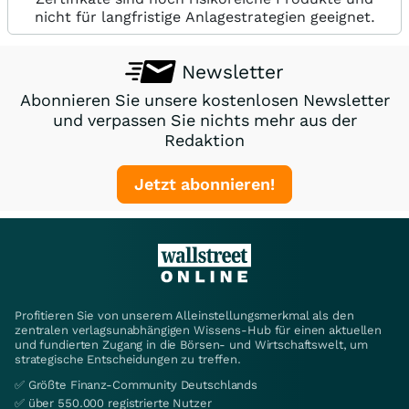
nicht für langfristige Anlagestrategien geeignet.
Newsletter
Abonnieren Sie unsere kostenlosen Newsletter
und verpassen Sie nichts mehr aus der
Redaktion
Jetzt abonnieren!
Profitieren Sie von unserem Alleinstellungsmerkmal als den
zentralen verlagsunabhängigen Wissens-Hub für einen aktuellen
und fundierten Zugang in die Börsen- und Wirtschaftswelt, um
strategische Entscheidungen zu treffen.
✅ Größte Finanz-Community Deutschlands
✅ über 550.000 registrierte Nutzer