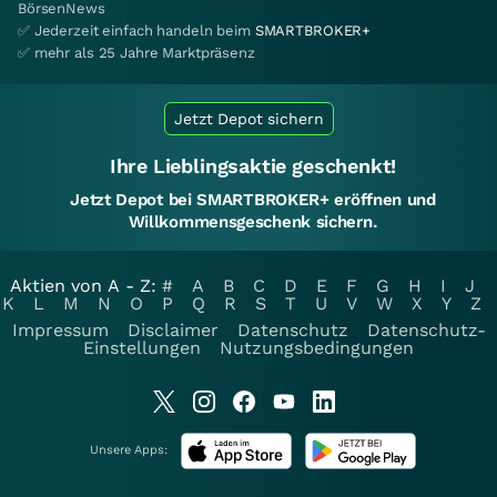
BörsenNews
✅ Jederzeit einfach handeln beim
SMARTBROKER+
✅ mehr als 25 Jahre Marktpräsenz
Jetzt Depot sichern
Ihre Lieblingsaktie geschenkt!
Jetzt Depot bei SMARTBROKER+ eröffnen und
Willkommensgeschenk sichern.
Aktien von A - Z:
#
A
B
C
D
E
F
G
H
I
J
K
L
M
N
O
P
Q
R
S
T
U
V
W
X
Y
Z
Impressum
Disclaimer
Datenschutz
Datenschutz-
Einstellungen
Nutzungsbedingungen
Unsere Apps: