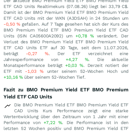
Der aktuelle BMO Premium Yield ETF BMO Premium Yield
ETF CAD Units Realtimekurs (
07.08.26
) liegt bei 33,79
C$
.
Damit ist der BMO Premium Yield ETF BMO Premium Yield
ETF CAD Units mit der WKN (A3DSAH) in 24 Stunden um
-0,50
%
gefallen. Auf 7 Tage gesehen hat sich der Kurs des
BMO Premium Yield ETF BMO Premium Yield ETF CAD
Units (ISIN CA05600A2092) um
+0,78
%
verändert. Der
Verlust des BMO Premium Yield ETF BMO Premium Yield
ETF CAD Units ETF auf 30 Tage, seit dem 11.07.2026,
beträgt
-0,27
%
. Der ETF verzeichnet eine
Jahresperformance von
+4,27
%
. Die aktuelle
Monatsperformance beträgt
+0,03
%
. Derzeit notiert der
ETF mit
-1,03
%
unter seinem 52-Wochen Hoch und
+10,16
%
über seinem 52-Wochen Tief.
Fazit zu BMO Premium Yield ETF BMO Premium
Yield ETF CAD Units
Die BMO Premium Yield ETF BMO Premium Yield ETF
CAD Units Kurs Performance zeigt eine starke
Wertentwicklung über den Zeitraum von 1 Jahr mit einer
Performance von
+7,22
%
. Die Performance ist in den
letzten 52 Wochen positiv und BMO Premium Yield ETF