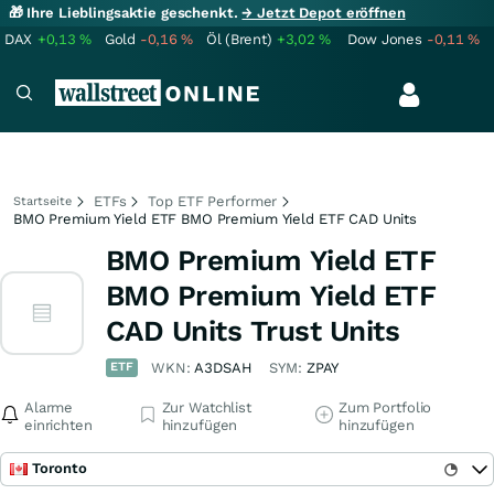
🎁 Ihre Lieblingsaktie geschenkt.
→ Jetzt Depot eröffnen
DAX
+0,13
%
Gold
-0,16
%
Öl (Brent)
+3,02
%
Dow Jones
-0,11
%
ETFs
Top ETF Performer
Startseite
BMO Premium Yield ETF BMO Premium Yield ETF CAD Units
BMO Premium Yield ETF
BMO Premium Yield ETF
CAD Units Trust Units
ETF
WKN:
A3DSAH
SYM:
ZPAY
Alarme
Zur Watchlist
Zum Portfolio
einrichten
hinzufügen
hinzufügen
Toronto