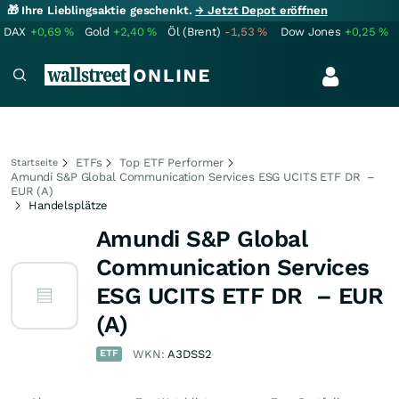
🎁 Ihre Lieblingsaktie geschenkt.
→ Jetzt Depot eröffnen
DAX
+0,69
%
Gold
+2,40
%
Öl (Brent)
-1,53
%
Dow Jones
+0,25
%
ETFs
Top ETF Performer
Startseite
Amundi S&P Global Communication Services ESG UCITS ETF DR –
EUR (A)
Handelsplätze
Amundi S&P Global
Communication Services
ESG UCITS ETF DR – EUR
(A)
ETF
WKN:
A3DSS2