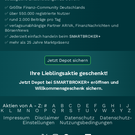
✅ Größte Finanz-Community Deutschlands
✅ über 550.000 registrierte Nutzer
✅ rund 2.000 Beiträge pro Tag
✅ verlagsunabhängige Partner ARIVA, FinanzNachrichten und
BörsenNews
✅ Jederzeit einfach handeln beim
SMARTBROKER+
✅ mehr als 25 Jahre Marktpräsenz
Jetzt Depot sichern
Ihre Lieblingsaktie geschenkt!
Jetzt Depot bei SMARTBROKER+ eröffnen und
Willkommensgeschenk sichern.
Aktien von A - Z:
#
A
B
C
D
E
F
G
H
I
J
K
L
M
N
O
P
Q
R
S
T
U
V
W
X
Y
Z
Impressum
Disclaimer
Datenschutz
Datenschutz-
Einstellungen
Nutzungsbedingungen