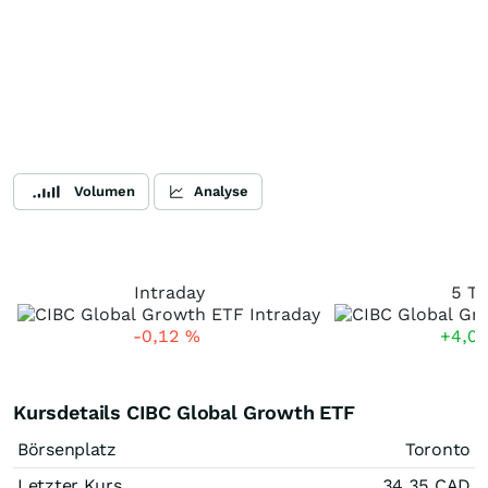
Volumen
Analyse
Intraday
5 Ta
-0,12
%
+4,0
Kursdetails CIBC Global Growth ETF
Börsenplatz
Toronto
Letzter Kurs
34,35
CAD