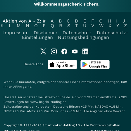
Willkommensgeschenk sichern.
Aktien von A - Z:
#
A
B
C
D
E
F
G
H
I
J
K
L
M
N
O
P
Q
R
S
T
U
V
W
X
Y
Z
Impressum
Disclaimer
Datenschutz
Datenschutz-
Einstellungen
Nutzungsbedingungen
Unsere Apps:
Wenn Sie Kursdaten, Widgets oder andere Finanzinformationen benötigen, hilft
Ihnen
ARIVA
gerne.
Unsere User schätzen wallstreet-online.de: 4.8 von 5 Sternen ermittelt aus 285
Bewertungen bei www.kagels-trading.de
Zeitverzögerung der Kursdaten: Deutsche Börsen +15 Min. NASDAQ +15 Min.
NYSE +20 Min. AMEX +20 Min. Dow Jones +15 Min. Alle Angaben ohne Gewähr.
Copyright © 1998-2026 Smartbroker Holding AG - Alle Rechte vorbehalten.