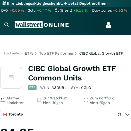
🎁 Ihre Lieblingsaktie geschenkt.
→ Jetzt Depot eröffnen
DAX
-0,09
%
Gold
+0,47
%
Öl (Brent)
+5,15
%
Dow Jones
-0,92
%
ETFs
Top ETF Performer
CIBC Global Growth ETF
Startseite
CIBC Global Growth ETF
Common Units
ETF
WKN:
A3DURL
SYM:
CGLO
Alarme
Zur Watchlist
Zum Portfolio
einrichten
hinzufügen
hinzufügen
Toronto