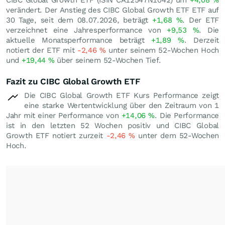
CIBC Global Growth ETF (ISIN CA12547N1042) um
+4,08
%
verändert. Der Anstieg des CIBC Global Growth ETF ETF auf
30 Tage, seit dem 08.07.2026, beträgt
+1,68
%
. Der ETF
verzeichnet eine Jahresperformance von
+9,53
%
. Die
aktuelle Monatsperformance beträgt
+1,89
%
. Derzeit
notiert der ETF mit
-2,46
%
unter seinem 52-Wochen Hoch
und
+19,44
%
über seinem 52-Wochen Tief.
Fazit zu CIBC Global Growth ETF
Die CIBC Global Growth ETF Kurs Performance zeigt
eine starke Wertentwicklung über den Zeitraum von 1
Jahr mit einer Performance von
+14,06
%
. Die Performance
ist in den letzten 52 Wochen positiv und CIBC Global
Growth ETF notiert zurzeit
-2,46
%
unter dem 52-Wochen
Hoch.