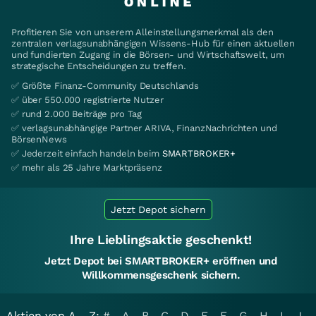
Profitieren Sie von unserem Alleinstellungsmerkmal als den
zentralen verlagsunabhängigen Wissens-Hub für einen aktuellen
und fundierten Zugang in die Börsen- und Wirtschaftswelt, um
strategische Entscheidungen zu treffen.
✅ Größte Finanz-Community Deutschlands
✅ über 550.000 registrierte Nutzer
✅ rund 2.000 Beiträge pro Tag
✅ verlagsunabhängige Partner ARIVA, FinanzNachrichten und
BörsenNews
✅ Jederzeit einfach handeln beim
SMARTBROKER+
✅ mehr als 25 Jahre Marktpräsenz
Jetzt Depot sichern
Ihre Lieblingsaktie geschenkt!
Jetzt Depot bei SMARTBROKER+ eröffnen und
Willkommensgeschenk sichern.
Aktien von A - Z:
#
A
B
C
D
E
F
G
H
I
J