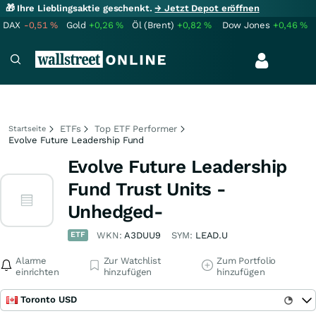
🎁 Ihre Lieblingsaktie geschenkt.
→ Jetzt Depot eröffnen
DAX
-0,51
%
Gold
+0,26
%
Öl (Brent)
+0,82
%
Dow Jones
+0,46
%
ETFs
Top ETF Performer
Startseite
Evolve Future Leadership Fund
Evolve Future Leadership
Fund Trust Units -
Unhedged-
ETF
WKN:
A3DUU9
SYM:
LEAD.U
Alarme
Zur Watchlist
Zum Portfolio
einrichten
hinzufügen
hinzufügen
Toronto USD