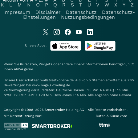
K
L
M
N
O
P
Q
R
S
T
U
V
W
X
Y
Z
Impressum
Disclaimer
Datenschutz
Datenschutz-
Einstellungen
Nutzungsbedingungen
Unsere Apps:
Wenn Sie Kursdaten, Widgets oder andere Finanzinformationen benötigen, hilft
Ihnen
ARIVA
gerne.
Unsere User schätzen wallstreet-online.de: 4.8 von 5 Sternen ermittelt aus 285
Bewertungen bei www.kagels-trading.de
Zeitverzögerung der Kursdaten: Deutsche Börsen +15 Min. NASDAQ +15 Min.
NYSE +20 Min. AMEX +20 Min. Dow Jones +15 Min. Alle Angaben ohne Gewähr.
Copyright © 1998-2026 Smartbroker Holding AG - Alle Rechte vorbehalten.
Mit Unterstützung von:
Daten & Kurse von: