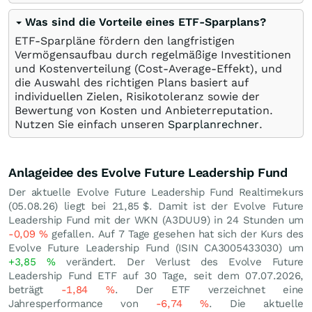
Was sind die Vorteile eines ETF-Sparplans?
ETF-Sparpläne fördern den langfristigen
Vermögensaufbau durch regelmäßige Investitionen
und Kostenverteilung (Cost-Average-Effekt), und
die Auswahl des richtigen Plans basiert auf
individuellen Zielen, Risikotoleranz sowie der
Bewertung von Kosten und Anbieterreputation.
Nutzen Sie einfach unseren
Sparplanrechner
.
Anlageidee des Evolve Future Leadership Fund
Der aktuelle Evolve Future Leadership Fund Realtimekurs
(
05.08.26
) liegt bei 21,85
$
. Damit ist der Evolve Future
Leadership Fund mit der WKN (A3DUU9) in 24 Stunden um
-0,09
%
gefallen. Auf 7 Tage gesehen hat sich der Kurs des
Evolve Future Leadership Fund (ISIN CA3005433030) um
+3,85
%
verändert. Der Verlust des Evolve Future
Leadership Fund ETF auf 30 Tage, seit dem 07.07.2026,
beträgt
-1,84
%
. Der ETF verzeichnet eine
Jahresperformance von
-6,74
%
. Die aktuelle