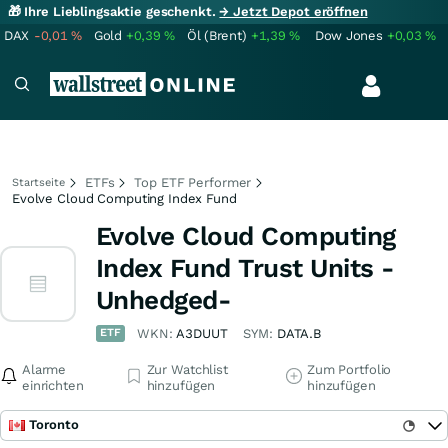
🎁 Ihre Lieblingsaktie geschenkt.
→ Jetzt Depot eröffnen
DAX
-0,01
%
Gold
+0,39
%
Öl (Brent)
+1,39
%
Dow Jones
+0,03
%
ETFs
Top ETF Performer
Startseite
Evolve Cloud Computing Index Fund
Evolve Cloud Computing
Index Fund Trust Units -
Unhedged-
ETF
WKN:
A3DUUT
SYM:
DATA.B
Alarme
Zur Watchlist
Zum Portfolio
einrichten
hinzufügen
hinzufügen
Toronto