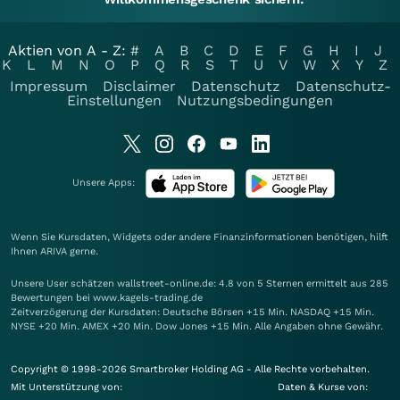
Aktien von A - Z:
#
A
B
C
D
E
F
G
H
I
J
K
L
M
N
O
P
Q
R
S
T
U
V
W
X
Y
Z
Impressum
Disclaimer
Datenschutz
Datenschutz-
Einstellungen
Nutzungsbedingungen
Unsere Apps:
Wenn Sie Kursdaten, Widgets oder andere Finanzinformationen benötigen, hilft
Ihnen
ARIVA
gerne.
Unsere User schätzen wallstreet-online.de: 4.8 von 5 Sternen ermittelt aus 285
Bewertungen bei www.kagels-trading.de
Zeitverzögerung der Kursdaten: Deutsche Börsen +15 Min. NASDAQ +15 Min.
NYSE +20 Min. AMEX +20 Min. Dow Jones +15 Min. Alle Angaben ohne Gewähr.
Copyright © 1998-2026 Smartbroker Holding AG - Alle Rechte vorbehalten.
Mit Unterstützung von:
Daten & Kurse von: