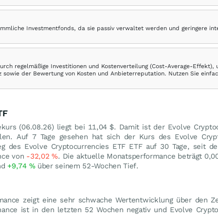
ömmliche Investmentfonds, da sie passiv verwaltet werden und geringere in
rch regelmäßige Investitionen und Kostenverteilung (Cost-Average-Effekt),
ranz sowie der Bewertung von Kosten und Anbieterreputation. Nutzen Sie einfa
TF
kurs (
06.08.26
) liegt bei 11,04
$
. Damit ist der Evolve Crypto
len. Auf 7 Tage gesehen hat sich der Kurs des Evolve Crypt
eg des Evolve Cryptocurrencies ETF ETF auf 30 Tage, seit de
ance von
-32,02
%
. Die aktuelle Monatsperformance beträgt
0,0
nd
+9,74
%
über seinem 52-Wochen Tief.
rmance zeigt eine sehr schwache Wertentwicklung über den Ze
mance ist in den letzten 52 Wochen negativ und Evolve Crypto