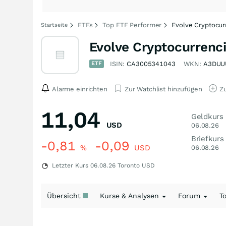
ETFs
Top ETF Performer
Evolve Cryptocur
Startseite
Evolve Cryptocurrenc
ETF
ISIN:
CA3005341043
WKN:
A3DUU
Alarme einrichten
Zur Watchlist hinzufügen
Zu
11,04
Geldkurs
USD
06.08.26
Briefkurs
-0,81
-0,09
%
USD
06.08.26
Letzter Kurs
06.08.26
Toronto USD
Übersicht
Kurse & Analysen
Forum
T