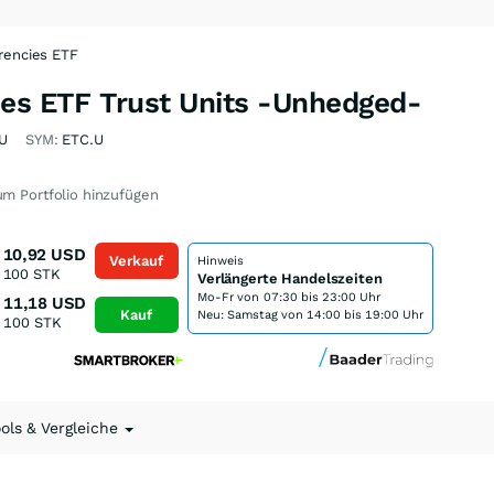
rencies ETF
ies ETF Trust Units -Unhedged-
U
SYM:
ETC.U
m Portfolio hinzufügen
10,92
USD
Verkauf
Hinweis
100
STK
Verlängerte Handelszeiten
Mo-Fr von
07:30 bis 23:00 Uhr
11,18
USD
Kauf
Neu: Samstag von 14:00 bis 19:00 Uhr
100
STK
ools & Vergleiche