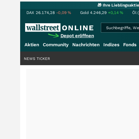
🎁 Ihre Lieblingsakt
DAX
26.174,28
-0,09
%
Gold
4.246,29
+0,14
%
Öl 
Depot eröffnen
Aktien
Community
Nachrichten
Indizes
Fonds
NEWS TICKER