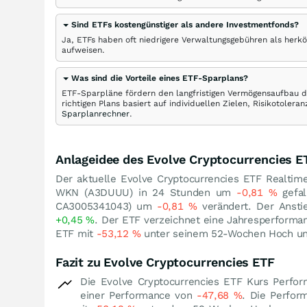
Sind ETFs kostengünstiger als andere Investmentfonds?
Ja, ETFs haben oft niedrigere Verwaltungsgebühren als herk
aufweisen.
Was sind die Vorteile eines ETF-Sparplans?
ETF-Sparpläne fördern den langfristigen Vermögensaufbau du
richtigen Plans basiert auf individuellen Zielen, Risikotole
Sparplanrechner
.
Anlageidee des Evolve Cryptocurrencies E
Der aktuelle Evolve Cryptocurrencies ETF Realtime
WKN (A3DUUU) in 24 Stunden um
-0,81
%
gefal
CA3005341043) um
-0,81
%
verändert. Der Ansti
+0,45
%
. Der ETF verzeichnet eine Jahresperform
ETF mit
-53,12
%
unter seinem 52-Wochen Hoch u
Fazit zu Evolve Cryptocurrencies ETF
Die Evolve Cryptocurrencies ETF Kurs Perfo
einer Performance von
-47,68
%
. Die Perfor