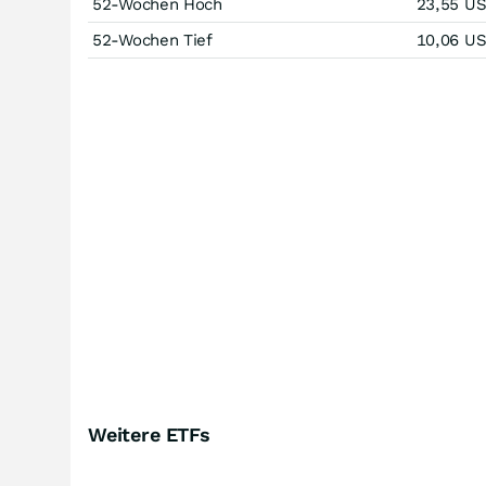
52-Wochen Hoch
23,55
U
52-Wochen Tief
10,06
U
Weitere ETFs