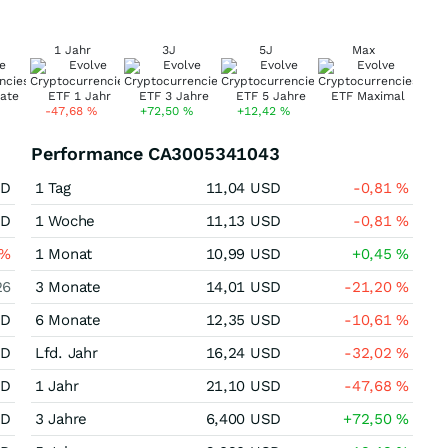
1 Jahr
3J
5J
Max
-47,68
%
+72,50
%
+12,42
%
Performance CA3005341043
SD
1 Tag
11,04
USD
-0,81
%
SD
1 Woche
11,13
USD
-0,81
%
%
1 Monat
10,99
USD
+0,45
%
26
3 Monate
14,01
USD
-21,20
%
SD
6 Monate
12,35
USD
-10,61
%
SD
Lfd. Jahr
16,24
USD
-32,02
%
SD
1 Jahr
21,10
USD
-47,68
%
SD
3 Jahre
6,400
USD
+72,50
%