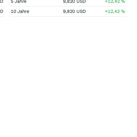
SD
5 Jahre
9,820
USD
+12,42
%
SD
10 Jahre
9,820
USD
+12,42
%