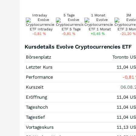
Intraday
5 Tage
1 Monat
3M
-0,81
%
-0,81
%
+0,45
%
-21,20
%
Kursdetails Evolve Cryptocurrencies ETF
Börsenplatz
Toronto U
Letzter Kurs
11,04
U
Performance
-0,81
Kurszeit
06.08.
Eröffnung
11,04
U
Tageshoch
11,04
U
Tagestief
11,04
U
Vortageskurs
11,13
U