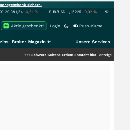
mensgeschenk sichern.
00
29.381,54
-0,51
%
EUR/USD
1,15225
-0,02
%
Aktie geschenkt!
Login
Push-Kurse
zins
Broker-Magazin ✨
Unsere Services
+++
Schwere Seltene Erden: Entsteht hier die nächste Milliardenstory?
Anzeige
++