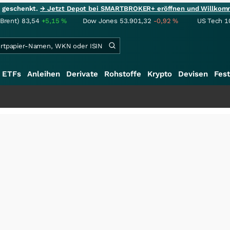
ie geschenkt.
→ Jetzt Depot bei SMARTBROKER+ eröffnen und Willkom
(Brent)
83,54
+5,15
%
Dow Jones
53.901,32
-0,92
%
US Tech 1
ETFs
Anleihen
Derivate
Rohstoffe
Krypto
Devisen
Fest