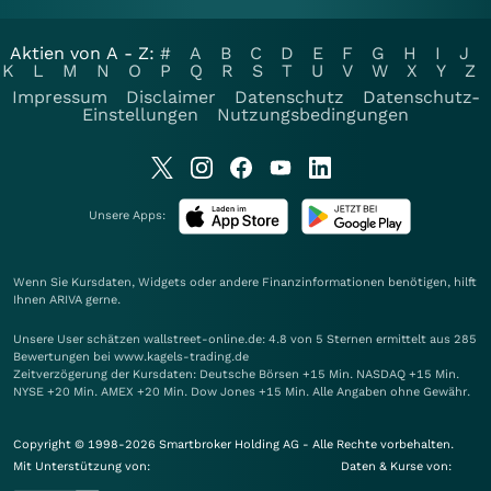
Aktien von A - Z:
#
A
B
C
D
E
F
G
H
I
J
K
L
M
N
O
P
Q
R
S
T
U
V
W
X
Y
Z
Impressum
Disclaimer
Datenschutz
Datenschutz-
Einstellungen
Nutzungsbedingungen
Unsere Apps:
Wenn Sie Kursdaten, Widgets oder andere Finanzinformationen benötigen, hilft
Ihnen
ARIVA
gerne.
Unsere User schätzen wallstreet-online.de: 4.8 von 5 Sternen ermittelt aus 285
Bewertungen bei www.kagels-trading.de
Zeitverzögerung der Kursdaten: Deutsche Börsen +15 Min. NASDAQ +15 Min.
NYSE +20 Min. AMEX +20 Min. Dow Jones +15 Min. Alle Angaben ohne Gewähr.
Copyright © 1998-2026 Smartbroker Holding AG - Alle Rechte vorbehalten.
Mit Unterstützung von:
Daten & Kurse von: