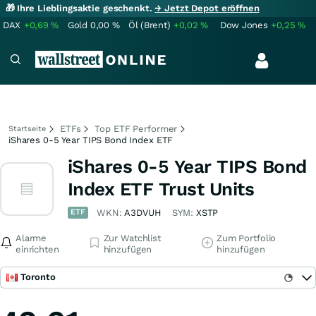
🎁 Ihre Lieblingsaktie geschenkt.
→ Jetzt Depot eröffnen
DAX
+0,69
%
Gold
0,00
%
Öl (Brent)
+0,02
%
Dow Jones
+0,25
%
ETFs
Top ETF Performer
Startseite
iShares 0-5 Year TIPS Bond Index ETF
iShares 0-5 Year TIPS Bond
Index ETF Trust Units
ETF
WKN:
A3DVUH
SYM:
XSTP
Alarme
Zur Watchlist
Zum Portfolio
einrichten
hinzufügen
hinzufügen
Toronto