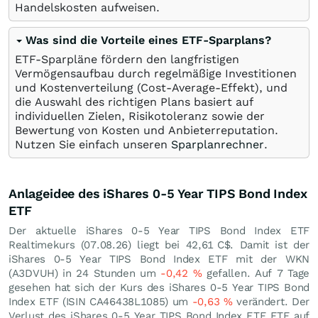
Handelskosten aufweisen.
Was sind die Vorteile eines ETF-Sparplans?
ETF-Sparpläne fördern den langfristigen
Vermögensaufbau durch regelmäßige Investitionen
und Kostenverteilung (Cost-Average-Effekt), und
die Auswahl des richtigen Plans basiert auf
individuellen Zielen, Risikotoleranz sowie der
Bewertung von Kosten und Anbieterreputation.
Nutzen Sie einfach unseren
Sparplanrechner
.
Anlageidee des iShares 0-5 Year TIPS Bond Index
ETF
Der aktuelle iShares 0-5 Year TIPS Bond Index ETF
Realtimekurs (
07.08.26
) liegt bei 42,61
C$
. Damit ist der
iShares 0-5 Year TIPS Bond Index ETF mit der WKN
(A3DVUH) in 24 Stunden um
-0,42
%
gefallen. Auf 7 Tage
gesehen hat sich der Kurs des iShares 0-5 Year TIPS Bond
Index ETF (ISIN CA46438L1085) um
-0,63
%
verändert. Der
Verlust des iShares 0-5 Year TIPS Bond Index ETF ETF auf