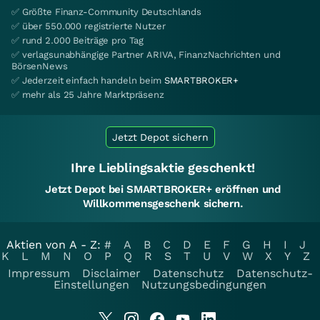
✅ Größte Finanz-Community Deutschlands
✅ über 550.000 registrierte Nutzer
✅ rund 2.000 Beiträge pro Tag
✅ verlagsunabhängige Partner ARIVA, FinanzNachrichten und
BörsenNews
✅ Jederzeit einfach handeln beim
SMARTBROKER+
✅ mehr als 25 Jahre Marktpräsenz
Jetzt Depot sichern
Ihre Lieblingsaktie geschenkt!
Jetzt Depot bei SMARTBROKER+ eröffnen und
Willkommensgeschenk sichern.
Aktien von A - Z:
#
A
B
C
D
E
F
G
H
I
J
K
L
M
N
O
P
Q
R
S
T
U
V
W
X
Y
Z
Impressum
Disclaimer
Datenschutz
Datenschutz-
Einstellungen
Nutzungsbedingungen