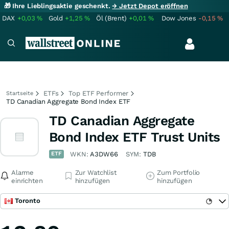
🎁 Ihre Lieblingsaktie geschenkt.
→ Jetzt Depot eröffnen
DAX
+0,03
%
Gold
+1,25
%
Öl (Brent)
+0,01
%
Dow Jones
-0,15
%
ETFs
Top ETF Performer
Startseite
TD Canadian Aggregate Bond Index ETF
TD Canadian Aggregate
Bond Index ETF Trust Units
ETF
WKN:
A3DW66
SYM:
TDB
Alarme
Zur Watchlist
Zum Portfolio
einrichten
hinzufügen
hinzufügen
Toronto