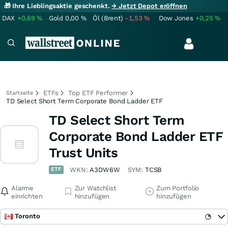
🎁 Ihre Lieblingsaktie geschenkt.
→ Jetzt Depot eröffnen
DAX
+0,69
%
Gold
0,00
%
Öl (Brent)
-1,53
%
Dow Jones
+0,25
%
ETFs
Top ETF Performer
Startseite
TD Select Short Term Corporate Bond Ladder ETF
TD Select Short Term
Corporate Bond Ladder ETF
Trust Units
ETF
WKN:
A3DW6W
SYM:
TCSB
Alarme
Zur Watchlist
Zum Portfolio
einrichten
hinzufügen
hinzufügen
Toronto