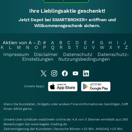
Ihre Lieblingsaktie geschenkt!
Jetzt Depot bei SMARTBROKER+ eröffnen und
Willkommensgeschenk sichern.
Aktien von A - Z:
#
A
B
C
D
E
F
G
H
I
J
K
L
M
N
O
P
Q
R
S
T
U
V
W
X
Y
Z
Impressum
Disclaimer
Datenschutz
Datenschutz-
Einstellungen
Nutzungsbedingungen
Unsere Apps:
Wenn Sie Kursdaten, Widgets oder andere Finanzinformationen benötigen, hilft
Ihnen
ARIVA
gerne.
Unsere User schätzen wallstreet-online.de: 4.8 von 5 Sternen ermittelt aus 285
Bewertungen bei www.kagels-trading.de
Zeitverzögerung der Kursdaten: Deutsche Börsen +15 Min. NASDAQ +15 Min.