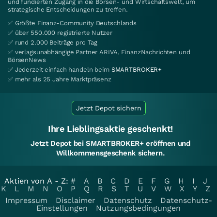
und fundierten Zugang in die Börsen- und Wirtschaftswelt, um
strategische Entscheidungen zu treffen.
✅ Größte Finanz-Community Deutschlands
✅ über 550.000 registrierte Nutzer
✅ rund 2.000 Beiträge pro Tag
✅ verlagsunabhängige Partner ARIVA, FinanzNachrichten und
BörsenNews
✅ Jederzeit einfach handeln beim
SMARTBROKER+
✅ mehr als 25 Jahre Marktpräsenz
Jetzt Depot sichern
Ihre Lieblingsaktie geschenkt!
Jetzt Depot bei SMARTBROKER+ eröffnen und
Willkommensgeschenk sichern.
Aktien von A - Z:
#
A
B
C
D
E
F
G
H
I
J
K
L
M
N
O
P
Q
R
S
T
U
V
W
X
Y
Z
Impressum
Disclaimer
Datenschutz
Datenschutz-
Einstellungen
Nutzungsbedingungen