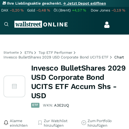
🎁 Ihre Lieblingsaktie geschenkt.
→ Jetzt Depot eröffnen
DAX
-0,20
%
Gold
-0,48
%
Öl (Brent)
+4,57
%
Dow Jones
-0,19
%
ETFs
Top ETF Performer
Startseite
Invesco BulletShares 2029 USD Corporate Bond UCITS ETF
Chart
Invesco BulletShares 2029
USD Corporate Bond
UCITS ETF Accum Shs -
USD
ETF
WKN:
A3E2UQ
Alarme
Zur Watchlist
Zum Portfolio
einrichten
hinzufügen
hinzufügen