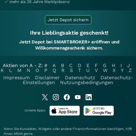
✅ mehr als 25 Jahre Marktpräsenz
Jetzt Depot sichern
Ihre Lieblingsaktie geschenkt!
Jetzt Depot bei SMARTBROKER+ eröffnen und
Willkommensgeschenk sichern.
Aktien von A - Z:
#
A
B
C
D
E
F
G
H
I
J
K
L
M
N
O
P
Q
R
S
T
U
V
W
X
Y
Z
Impressum
Disclaimer
Datenschutz
Datenschutz-
Einstellungen
Nutzungsbedingungen
Unsere Apps:
Wenn Sie Kursdaten, Widgets oder andere Finanzinformationen benötigen, hilft
Ihnen
ARIVA
gerne.