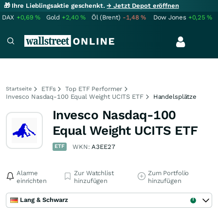
🎁 Ihre Lieblingsaktie geschenkt.
→ Jetzt Depot eröffnen
DAX
+0,69
%
Gold
+2,40
%
Öl (Brent)
-1,48
%
Dow Jones
+0,25
%
ETFs
Top ETF Performer
Startseite
Invesco Nasdaq-100 Equal Weight UCITS ETF
Handelsplätze
Invesco Nasdaq-100
Equal Weight UCITS ETF
ETF
WKN:
A3EE27
Alarme
Zur Watchlist
Zum Portfolio
einrichten
hinzufügen
hinzufügen
Lang & Schwarz