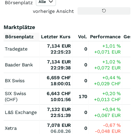
Alle
Börsenplatz
vorherige Ansicht
Marktplätze
Börsenplatz
Letzter Kurs
Vol.
Performance
Ges
7,134
EUR
+1,01
%
Tradegate
0
22:25:23
+0,071
EUR
7,134
EUR
+1,02
%
Baader Bank
0
22:29:38
+0,072
EUR
6,659
CHF
+0,44
%
BX Swiss
0
18:00:01
+0,029
CHF
SIX Swiss
6,643
CHF
+0,20
%
170
(CHF)
10:01:56
+0,013
CHF
7,132
EUR
+0,94
%
L&S Exchange
0
22:51:39
+0,067
EUR
7,078
EUR
-0,67
%
Xetra
0
06.08.26
-0,048
EUR