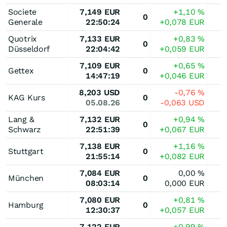
Societe
7,149
EUR
+1,10
%
0
Generale
22:50:24
+0,078
EUR
Quotrix
7,133
EUR
+0,83
%
0
Düsseldorf
22:04:42
+0,059
EUR
7,109
EUR
+0,65
%
Gettex
0
14:47:19
+0,046
EUR
8,203
USD
-0,76
%
KAG Kurs
0
05.08.26
-0,063
USD
Lang &
7,132
EUR
+0,94
%
0
Schwarz
22:51:39
+0,067
EUR
7,138
EUR
+1,16
%
Stuttgart
0
21:55:14
+0,082
EUR
7,084
EUR
0,00
%
München
0
08:03:14
0,000
EUR
7,080
EUR
+0,81
%
Hamburg
0
12:30:37
+0,057
EUR
7,122
EUR
+0,99
%