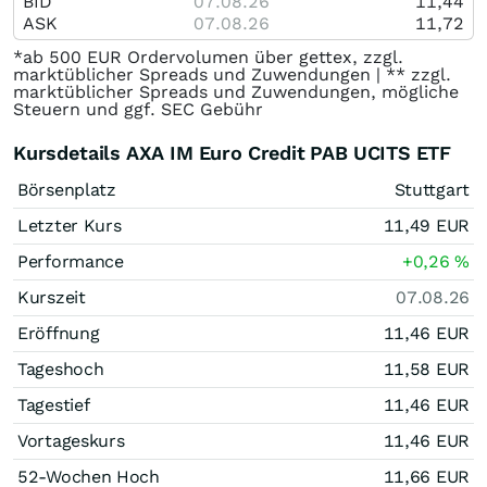
BID
07.08.26
11,44
ASK
07.08.26
11,72
*ab 500 EUR Ordervolumen über gettex, zzgl.
marktüblicher Spreads und Zuwendungen | ** zzgl.
marktüblicher Spreads und Zuwendungen, mögliche
Steuern und ggf. SEC Gebühr
Kursdetails AXA IM Euro Credit PAB UCITS ETF
Börsenplatz
Stuttgart
Letzter Kurs
11,49
EUR
Performance
+0,26
%
Kurszeit
07.08.26
Eröffnung
11,46
EUR
Tageshoch
11,58
EUR
Tagestief
11,46
EUR
Vortageskurs
11,46
EUR
52-Wochen Hoch
11,66
EUR