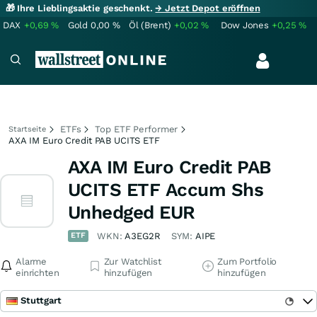
🎁 Ihre Lieblingsaktie geschenkt.
→ Jetzt Depot eröffnen
DAX
+0,69
%
Gold
0,00
%
Öl (Brent)
+0,02
%
Dow Jones
+0,25
%
ETFs
Top ETF Performer
Startseite
AXA IM Euro Credit PAB UCITS ETF
AXA IM Euro Credit PAB
UCITS ETF Accum Shs
Unhedged EUR
ETF
WKN:
A3EG2R
SYM:
AIPE
Alarme
Zur Watchlist
Zum Portfolio
einrichten
hinzufügen
hinzufügen
Stuttgart