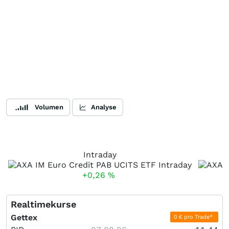
Volumen
Analyse
Intraday
+0,26
%
Realtimekurse
Gettex
0 € pro Trade*