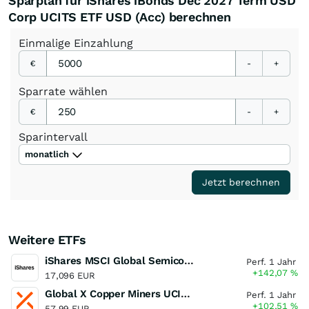
Sparplan für iShares iBonds Dec 2027 Term USD
Corp UCITS ETF USD (Acc) berechnen
Einmalige
Einzahlung
€
-
+
Sparrate
wählen
€
-
+
Sparintervall
monatlich
Jetzt berechnen
Weitere ETFs
iShares MSCI Global Semiconductors UCITS ETF USD (Acc)
Perf. 1 Jahr
+142,07
%
17,096 EUR
Global X Copper Miners UCITS ETF USD Acc
Perf. 1 Jahr
+102,51
%
57,99 EUR