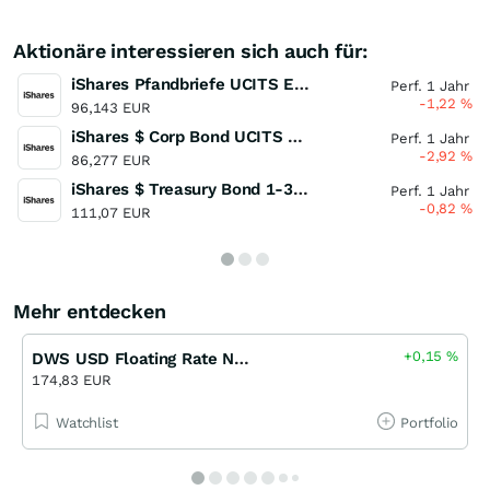
Aktionäre interessieren sich auch für:
iShares Pfandbriefe UCITS ETF (DE)
Perf. 1 Jahr
-1,22
%
96,143 EUR
iShares $ Corp Bond UCITS ETF USD (Dist)
Perf. 1 Jahr
-2,92
%
86,277 EUR
iShares $ Treasury Bond 1-3yr UCITS ETF
Perf. 1 Jahr
-0,82
%
111,07 EUR
Mehr entdecken
+0,15
%
DWS USD Floating Rate Notes FCP USD LD
174,83 EUR
Watchlist
Portfolio