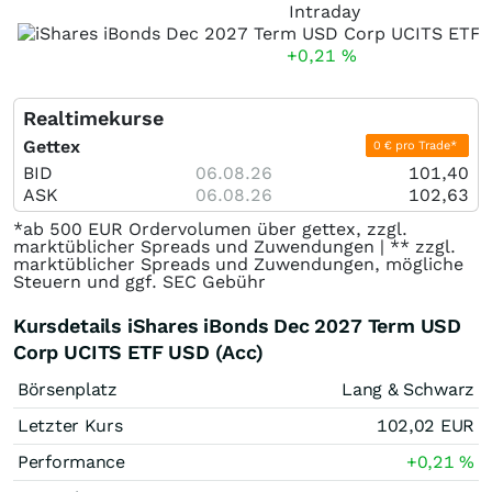
Intraday
+0,21
%
Realtimekurse
Gettex
0 € pro Trade*
BID
06.08.26
101,40
ASK
06.08.26
102,63
*ab 500 EUR Ordervolumen über gettex, zzgl.
marktüblicher Spreads und Zuwendungen | ** zzgl.
marktüblicher Spreads und Zuwendungen, mögliche
Steuern und ggf. SEC Gebühr
Kursdetails iShares iBonds Dec 2027 Term USD
Corp UCITS ETF USD (Acc)
Börsenplatz
Lang & Schwarz
Letzter Kurs
102,02
EUR
Performance
+0,21
%