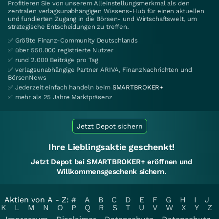
Profitieren Sie von unserem Alleinstellungsmerkmal als den
zentralen verlagsunabhängigen Wissens-Hub für einen aktuellen
und fundierten Zugang in die Börsen- und Wirtschaftswelt, um
strategische Entscheidungen zu treffen.
✅ Größte Finanz-Community Deutschlands
✅ über 550.000 registrierte Nutzer
✅ rund 2.000 Beiträge pro Tag
✅ verlagsunabhängige Partner ARIVA, FinanzNachrichten und
BörsenNews
✅ Jederzeit einfach handeln beim
SMARTBROKER+
✅ mehr als 25 Jahre Marktpräsenz
Jetzt Depot sichern
Ihre Lieblingsaktie geschenkt!
Jetzt Depot bei SMARTBROKER+ eröffnen und
Willkommensgeschenk sichern.
Aktien von A - Z:
#
A
B
C
D
E
F
G
H
I
J
K
L
M
N
O
P
Q
R
S
T
U
V
W
X
Y
Z