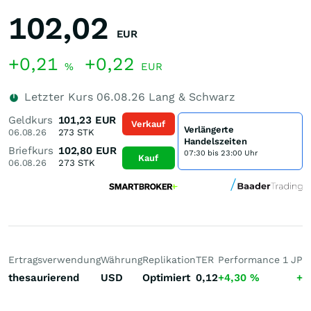
102,02
EUR
+0,21
+0,22
%
EUR
Letzter Kurs
06.08.26
Lang & Schwarz
Geldkurs
101,23
EUR
Verkauf
Verlängerte
06.08.26
273
STK
Handelszeiten
Briefkurs
102,80
EUR
07:30 bis 23:00 Uhr
Kauf
06.08.26
273
STK
Ertragsverwendung
Währung
Replikation
TER
Performance 1 J
Pe
thesaurierend
USD
Optimiert
0,12
+4,30
%
+9