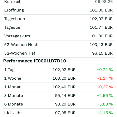
Kurszeit
06.08.26
Eröffnung
101,80
EUR
Tageshoch
102,02
EUR
Tagestief
101,77
EUR
Vortageskurs
101,80
EUR
52-Wochen Hoch
103,43
EUR
52-Wochen Tief
96,15
EUR
Performance IE000I1D7D10
1 Tag
102,02
EUR
+0,21
%
1 Woche
103,20
EUR
-1,14
%
1 Monat
102,40
EUR
-0,37
%
3 Monate
99,44
EUR
+2,59
%
6 Monate
98,20
EUR
+3,88
%
Lfd. Jahr
97,95
EUR
+4,15
%