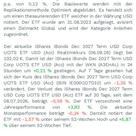
p.a. von 0,12 %. Die Basiswerte werden mit der
Replikationsmethode Optimiert abgebildet. Es handelt sich
um einen thesaurierenden ETF welcher in der Währung USD
notiert. Der ETF wurde am 31.08.2023 aufgelegt, avisiert
einen Zielmarkt Global und wird der Kategorie Anleihen
zugeordnet.
Der aktuelle iShares iBonds Dec 2027 Term USD Corp
UCITS ETF USD (Acc) Realtimekurs (
06.08.26
) liegt bei
102,02
€
. Damit ist der iShares iBonds Dec 2027 Term USD
Corp UCITS ETF USD (Acc) mit der WKN (A3EHAL) in 24
Stunden um
+0,21
%
gestiegen. Auf 7 Tage gesehen hat
sich der Kurs des iShares iBonds Dec 2027 Term USD Corp
UCITS ETF USD (Acc) (ISIN IE000I1D7D10) um
-1,35
%
verändert. Der Verlust des iShares iBonds Dec 2027 Term
USD Corp UCITS ETF USD (Acc) ETF auf 30 Tage, seit dem
08.07.2026, beträgt
-0,59
%
. Der ETF verzeichnet eine
Jahresperformance von
+3,92
%
. Die aktuelle
Monatsperformance beträgt
-0,24
%
. Derzeit notiert der
ETF mit
-1,57
%
unter seinem 52-Wochen Hoch und
+5,87
%
über seinem 52-Wochen Tief.