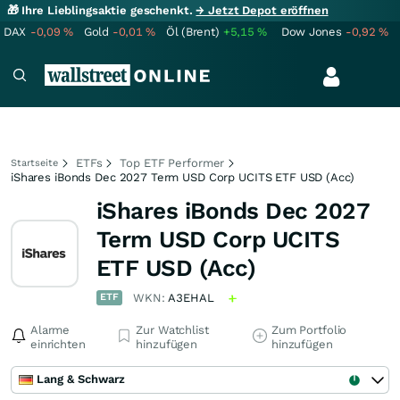
🎁 Ihre Lieblingsaktie geschenkt.
→ Jetzt Depot eröffnen
DAX
-0,09
%
Gold
-0,01
%
Öl (Brent)
+5,15
%
Dow Jones
-0,92
%
ETFs
Top ETF Performer
Startseite
iShares iBonds Dec 2027 Term USD Corp UCITS ETF USD (Acc)
iShares iBonds Dec 2027
Term USD Corp UCITS
ETF USD (Acc)
ETF
WKN:
A3EHAL
Alarme
Zur Watchlist
Zum Portfolio
einrichten
hinzufügen
hinzufügen
Lang & Schwarz