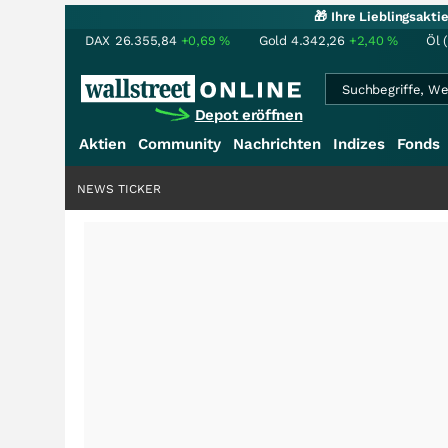
🎁 Ihre Lieblingsakt
DAX
26.355,84
+0,69
%
Gold
4.342,26
+2,40
%
Öl 
Depot eröffnen
Aktien
Community
Nachrichten
Indizes
Fonds
NEWS TICKER