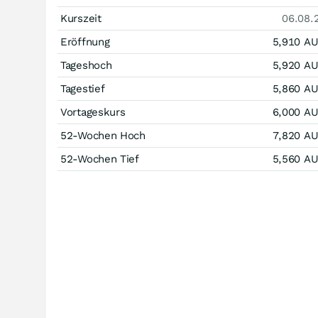
Kurszeit
06.08.
Eröffnung
5,910
A
Tageshoch
5,920
A
Tagestief
5,860
A
Vortageskurs
6,000
A
52-Wochen Hoch
7,820
A
52-Wochen Tief
5,560
A