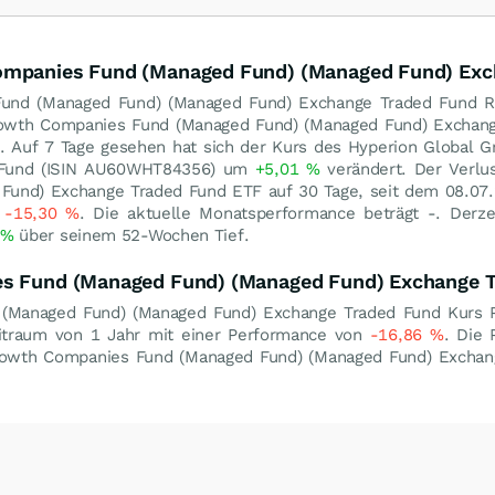
Companies Fund (Managed Fund) (Managed Fund) Exc
Fund (Managed Fund) (Managed Fund) Exchange Traded Fund R
Growth Companies Fund (Managed Fund) (Managed Fund) Exchang
. Auf 7 Tage gesehen hat sich der Kurs des Hyperion Global
d Fund (ISIN AU60WHT84356) um
+5,01
%
verändert. Der Verlu
und) Exchange Traded Fund ETF auf 30 Tage, seit dem 08.07.
n
-15,30
%
. Die aktuelle Monatsperformance beträgt -. Derze
%
über seinem 52-Wochen Tief.
es Fund (Managed Fund) (Managed Fund) Exchange 
(Managed Fund) (Managed Fund) Exchange Traded Fund Kurs P
itraum von 1 Jahr mit einer Performance von
-16,86
%
. Die 
rowth Companies Fund (Managed Fund) (Managed Fund) Exchang