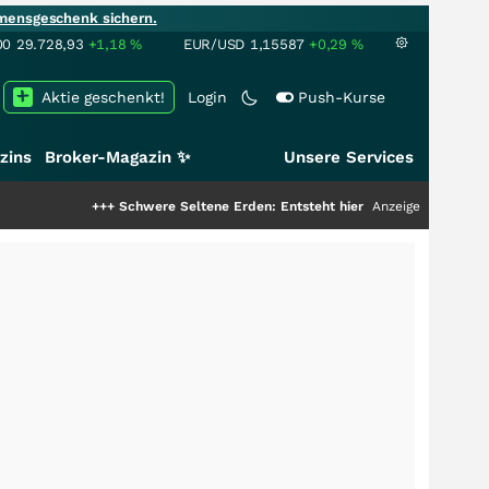
mensgeschenk sichern.
00
29.728,93
+1,18
%
EUR/USD
1,15587
+0,29
%
Aktie geschenkt!
Login
Push-Kurse
zins
Broker-Magazin ✨
Unsere Services
+++
Schwere Seltene Erden: Entsteht hier die nächste Milliardenstory?
Anzeige
++