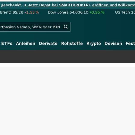
ie geschenkt.
→ Jetzt Depot bei SMARTBROKER+ eröffnen und Willkom
(Brent)
82,26
-1,53
%
Dow Jones
54.036,10
+0,25
%
US Tech 1
ETFs
Anleihen
Derivate
Rohstoffe
Krypto
Devisen
Fest