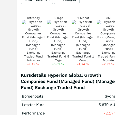
Intraday
5 Tage
1 Monat
3M
-2,17
%
+5,01
%
-4,24
%
-7,99
%
Kursdetails Hyperion Global Growth
Companies Fund (Managed Fund) (Manage
Fund) Exchange Traded Fund
Börsenplatz
Sydn
Letzter Kurs
5,870
A
Performance
-2,17