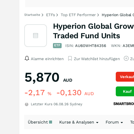
ETFs
Top ETF Performer
Hyperion Global
Startseite
Hyperion Global Gro
Traded Fund Units
ETF
ISIN:
AU60WHT84356
WKN:
A3EM
Alarme einrichten
Zur Watchlist hinzufügen
Zu
5,870
Verkau
AUD
-2,17
-0,130
Kauf
%
AUD
Letzter Kurs
06.08.26
Sydney
Übersicht
Kurse & Analysen
Forum
T