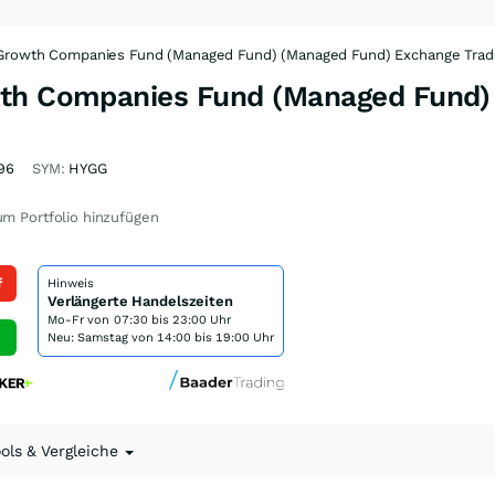
 Growth Companies Fund (Managed Fund) (Managed Fund) Exchange Tra
wth Companies Fund (Managed Fund)
96
SYM:
HYGG
m Portfolio hinzufügen
f
Hinweis
Verlängerte Handelszeiten
Mo-Fr von
07:30 bis 23:00 Uhr
Neu: Samstag von 14:00 bis 19:00 Uhr
ools & Vergleiche