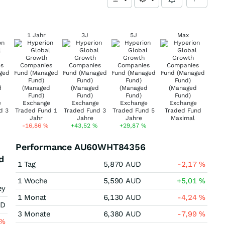
1 Jahr
3J
5J
Max
-16,86
%
+43,52
%
+29,87
%
Performance AU60WHT84356
d
1 Tag
5,870
AUD
-2,17
%
1 Woche
5,590
AUD
+5,01
%
ey
1 Monat
6,130
AUD
-4,24
%
UD
3 Monate
6,380
AUD
-7,99
%
%