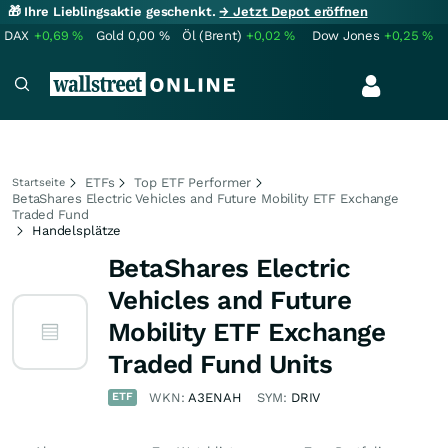
🎁 Ihre Lieblingsaktie geschenkt.
→ Jetzt Depot eröffnen
DAX
+0,69
%
Gold
0,00
%
Öl (Brent)
+0,02
%
Dow Jones
+0,25
%
ETFs
Top ETF Performer
Startseite
BetaShares Electric Vehicles and Future Mobility ETF Exchange
Traded Fund
Handelsplätze
BetaShares Electric
Vehicles and Future
Mobility ETF Exchange
Traded Fund Units
ETF
WKN:
A3ENAH
SYM:
DRIV