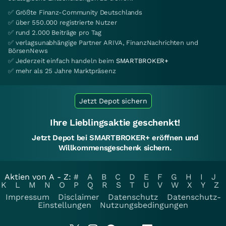
✅ Größte Finanz-Community Deutschlands
✅ über 550.000 registrierte Nutzer
✅ rund 2.000 Beiträge pro Tag
✅ verlagsunabhängige Partner ARIVA, FinanzNachrichten und
BörsenNews
✅ Jederzeit einfach handeln beim
SMARTBROKER+
✅ mehr als 25 Jahre Marktpräsenz
Jetzt Depot sichern
Ihre Lieblingsaktie geschenkt!
Jetzt Depot bei SMARTBROKER+ eröffnen und
Willkommensgeschenk sichern.
Aktien von A - Z:
#
A
B
C
D
E
F
G
H
I
J
K
L
M
N
O
P
Q
R
S
T
U
V
W
X
Y
Z
Impressum
Disclaimer
Datenschutz
Datenschutz-
Einstellungen
Nutzungsbedingungen