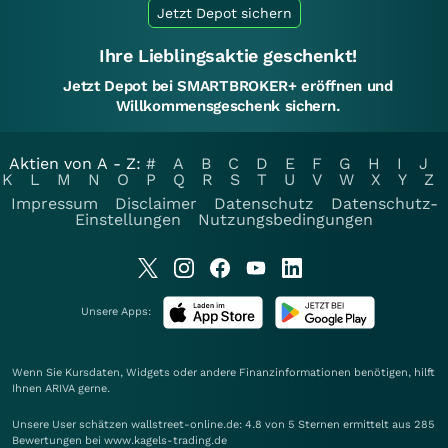
Jetzt Depot sichern
Ihre Lieblingsaktie geschenkt!
Jetzt Depot bei SMARTBROKER+ eröffnen und
Willkommensgeschenk sichern.
Aktien von A - Z:
#
A
B
C
D
E
F
G
H
I
J
K
L
M
N
O
P
Q
R
S
T
U
V
W
X
Y
Z
Impressum
Disclaimer
Datenschutz
Datenschutz-
Einstellungen
Nutzungsbedingungen
Unsere Apps:
Wenn Sie Kursdaten, Widgets oder andere Finanzinformationen benötigen, hilft
Ihnen
ARIVA
gerne.
Unsere User schätzen wallstreet-online.de: 4.8 von 5 Sternen ermittelt aus 285
Bewertungen bei www.kagels-trading.de