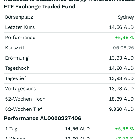
ETF Exchange Traded Fund
Börsenplatz
Sydney
Letzter Kurs
14,56
AUD
Performance
+5,66
%
Kurszeit
05.08.26
Eröffnung
13,93
AUD
Tageshoch
14,60
AUD
Tagestief
13,93
AUD
Vortageskurs
13,78
AUD
52-Wochen Hoch
18,39
AUD
52-Wochen Tief
9,320
AUD
Performance AU0000237406
1 Tag
14,56
AUD
+5,66
%
1 Woche
13,60
AUD
+7,06
%