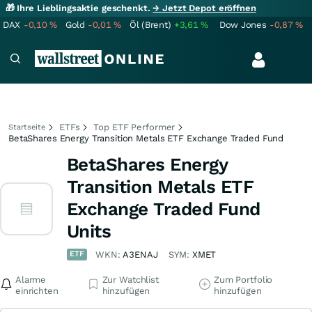
🎁 Ihre Lieblingsaktie geschenkt.
→ Jetzt Depot eröffnen
DAX
-0,10
%
Gold
-0,01
%
Öl (Brent)
+3,61
%
Dow Jones
-0,87
%
ETFs
Top ETF Performer
Startseite
BetaShares Energy Transition Metals ETF Exchange Traded Fund
BetaShares Energy
Transition Metals ETF
Exchange Traded Fund
Units
ETF
WKN:
A3ENAJ
SYM:
XMET
Alarme
Zur Watchlist
Zum Portfolio
einrichten
hinzufügen
hinzufügen