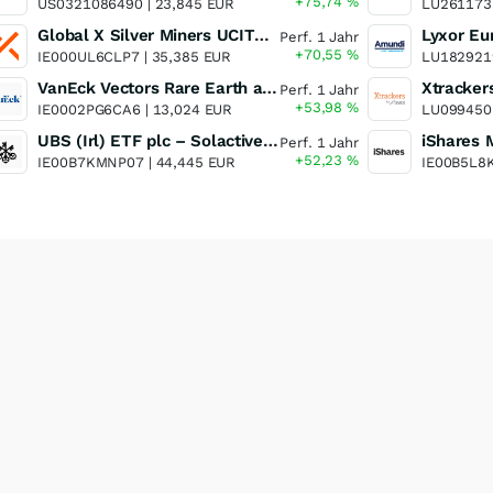
+75,74
%
US0321086490 |
23,845 EUR
LU261173
Global X Silver Miners UCITS ETF
Perf. 1 Jahr
+70,55
%
IE000UL6CLP7 |
35,385 EUR
LU182921
VanEck Vectors Rare Earth and Strategic Metals UCITS ETF
Perf. 1 Jahr
+53,98
%
IE0002PG6CA6 |
13,024 EUR
LU099450
UBS (Irl) ETF plc – Solactive Global Pure Gold Miners UCITS ETF - A Dis USD o.N.
Perf. 1 Jahr
+52,23
%
IE00B7KMNP07 |
44,445 EUR
IE00B5L8