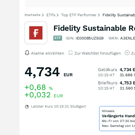
ETFs
Top ETF Performer
Fidelity Sustain
Startseite
Fidelity Sustainable 
ETF
ISIN:
IE000B5UZSG9
WKN:
A3ENL
Alarme einrichten
Zur Watchlist hinzufügen
Zu
4,734
Geldkurs
4,734
EUR
10:15:47
31.686
Briefkurs
4,753
+0,68
%
10:15:47
31.560
+0,032
EUR
Letzter Kurs
10:15:21
Stuttgart
Hinweis
Verlängerte Hand
Mo-Fr von
07:30 bi
Neu: Samstag von 14