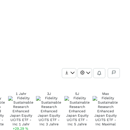
1 Jahr
3J
5J
Max
+29,29
%