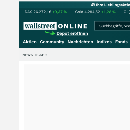
🎁 Ihre Lieblingsakt
DAX
26.272,16
+0,37
%
Gold
4.294,52
+1,28
%
Öl 
Depot eröffnen
Aktien
Community
Nachrichten
Indizes
Fonds
NEWS TICKER