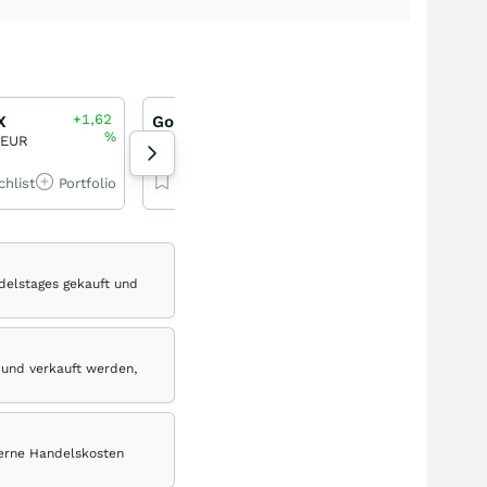
+1,62
+1,41
X
Gold
DAX
%
%
 EUR
4.295,40 USD
26.272,16 PKT
chlist
Portfolio
Watchlist
Portfolio
Watchlist
Por
delstages gekauft und
 und verkauft werden,
terne Handelskosten