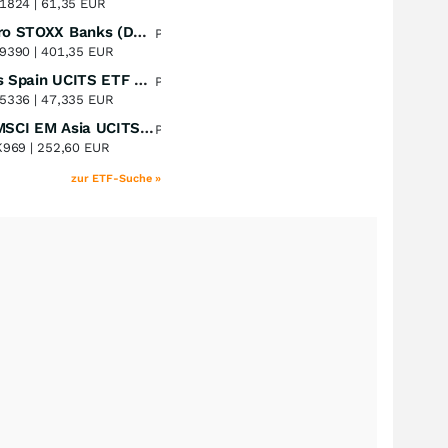
+51,49
%
1824 |
61,35 EUR
Lyxor Euro STOXX Banks (DR) UCITS ETF- Acc
Perf. 1 Jahr
+51,31
%
9390 |
401,35 EUR
Xtrackers Spain UCITS ETF Distribution
Perf. 1 Jahr
+41,30
%
5336 |
47,335 EUR
iShares MSCI EM Asia UCITS ETF
Perf. 1 Jahr
+39,55
%
K969 |
252,60 EUR
zur ETF-Suche »