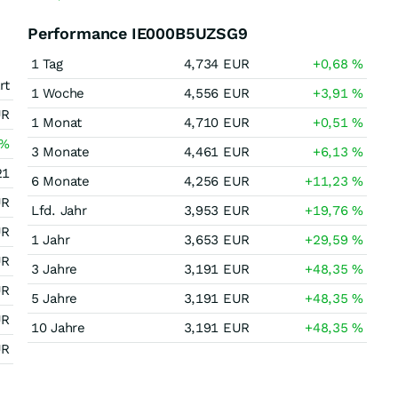
Performance IE000B5UZSG9
1 Tag
4,734
EUR
+0,68
%
rt
1 Woche
4,556
EUR
+3,91
%
UR
1 Monat
4,710
EUR
+0,51
%
%
3 Monate
4,461
EUR
+6,13
%
21
6 Monate
4,256
EUR
+11,23
%
UR
Lfd. Jahr
3,953
EUR
+19,76
%
UR
1 Jahr
3,653
EUR
+29,59
%
UR
3 Jahre
3,191
EUR
+48,35
%
UR
5 Jahre
3,191
EUR
+48,35
%
UR
10 Jahre
3,191
EUR
+48,35
%
UR