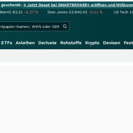
ie geschenkt.
→ Jetzt Depot bei SMARTBROKER+ eröffnen und Willkom
(Brent)
83,31
-0,27
%
Dow Jones
53.840,43
-0,11
%
US Tech 1
ETFs
Anleihen
Derivate
Rohstoffe
Krypto
Devisen
Fest