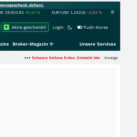
mensgeschenk sichern.
00
29.503,92
+0,42
%
EUR/USD
1,15215
-0,03
%
Aktie geschenkt!
Login
Push-Kurse
zins
Broker-Magazin ✨
Unsere Services
+++
Schwere Seltene Erden: Entsteht hier die nächste Milliardenstory?
Anzeige
++