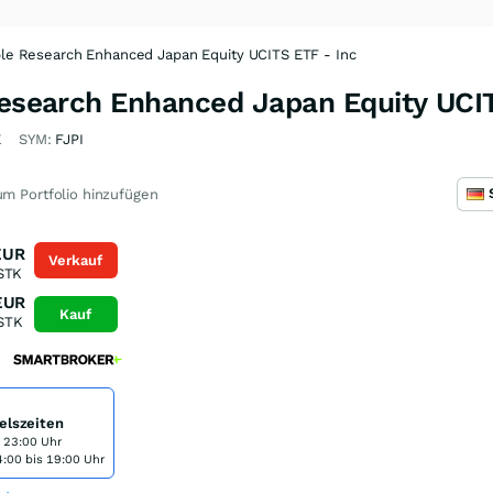
able Research Enhanced Japan Equity UCITS ETF - Inc
Research Enhanced Japan Equity UCI
E
SYM:
FJPI
m Portfolio hinzufügen
EUR
Verkauf
STK
EUR
Kauf
STK
elszeiten
s 23:00 Uhr
:00 bis 19:00 Uhr