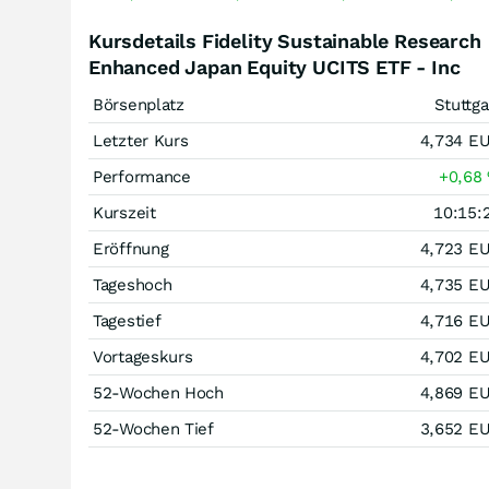
Kursdetails Fidelity Sustainable Research
Enhanced Japan Equity UCITS ETF - Inc
Börsenplatz
Stuttga
Letzter Kurs
4,734
E
Performance
+0,68
Kurszeit
10:15:
Eröffnung
4,723
E
Tageshoch
4,735
E
Tagestief
4,716
E
Vortageskurs
4,702
E
52-Wochen Hoch
4,869
E
52-Wochen Tief
3,652
E