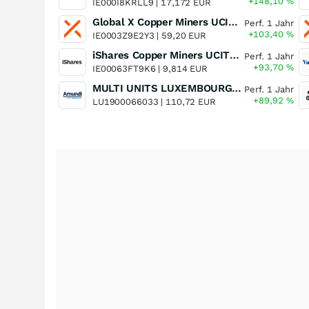
+148,10
%
IE000I8KRLL9 |
17,172 EUR
Global X Copper Miners UCITS ETF USD Acc
Perf. 1 Jahr
+103,40
%
IE0003Z9E2Y3 |
59,20 EUR
iShares Copper Miners UCITS ETF
Perf. 1 Jahr
+93,70
%
IE00063FT9K6 |
9,814 EUR
MULTI UNITS LUXEMBOURG - Lyxor MSCI Semiconductors ESG Filtered
Perf. 1 Jahr
+89,92
%
LU1900066033 |
110,72 EUR