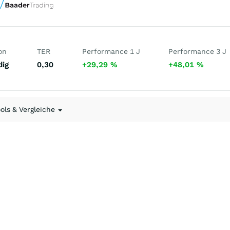
on
TER
Performance 1 J
Performance 3 J
dig
0,30
+29,29
%
+48,01
%
ools & Vergleiche