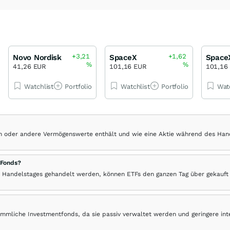
+3,21
+1,62
Novo Nordisk
SpaceX
Space
%
%
41,26 EUR
101,16 EUR
101,16
Watchlist
Portfolio
Watchlist
Portfolio
Wat
hen oder andere Vermögenswerte enthält und wie eine Aktie während des Han
 Fonds?
 Handelstages gehandelt werden, können ETFs den ganzen Tag über gekauft
ömmliche Investmentfonds, da sie passiv verwaltet werden und geringere in