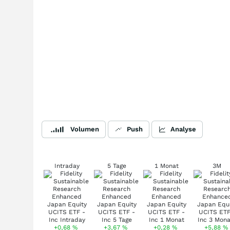
Volumen
Push
Analyse
Intraday
5 Tage
1 Monat
3M
+0,68
%
+3,67
%
+0,28
%
+5,88
%