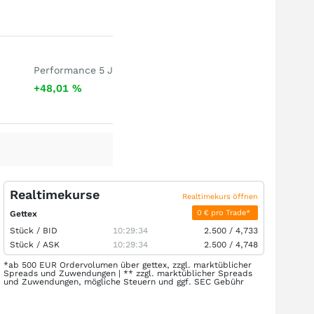
Performance 5 J
+48,01
%
Realtimekurse
Realtimekurs öffnen
0 € pro Trade*
Gettex
Stück /
BID
10:29:34
2.500
/
4,733
Stück /
ASK
10:29:34
2.500
/
4,748
*ab 500 EUR Ordervolumen über gettex, zzgl. marktüblicher
Spreads und Zuwendungen | ** zzgl. marktüblicher Spreads
und Zuwendungen, mögliche Steuern und ggf. SEC Gebühr