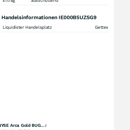
Ertrag
ausschüttend
Handelsinformationen IE000B5UZSG9
Liquidister Handelsplatz
Gettex
Amundi NYSE Arca Gold BUGS UCITS ETF Dist
Perf. 1 Jahr