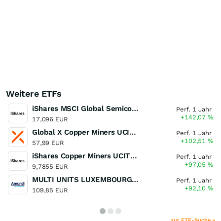
Weitere ETFs
iShares MSCI Global Semiconductors UCITS ETF USD (Acc)
Perf. 1 Jahr
+142,07
%
17,096 EUR
Global X Copper Miners UCITS ETF USD Acc
Perf. 1 Jahr
+102,51
%
57,99 EUR
iShares Copper Miners UCITS ETF
Perf. 1 Jahr
+97,05
%
9,7855 EUR
MULTI UNITS LUXEMBOURG - Lyxor MSCI Semiconductors ESG Filtered
Perf. 1 Jahr
+92,10
%
109,85 EUR
zur ETF-Suche »