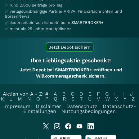
✅ rund 2.000 Beiträge pro Tag
✅ verlagsunabhängige Partner ARIVA, FinanzNachrichten und
BörsenNews
✅ Jederzeit einfach handeln beim
SMARTBROKER+
✅ mehr als 25 Jahre Marktpräsenz
Jetzt Depot sichern
Ihre Lieblingsaktie geschenkt!
Jetzt Depot bei SMARTBROKER+ eröffnen und
Willkommensgeschenk sichern.
Aktien von A - Z:
#
A
B
C
D
E
F
G
H
I
J
K
L
M
N
O
P
Q
R
S
T
U
V
W
X
Y
Z
Impressum
Disclaimer
Datenschutz
Datenschutz-
Einstellungen
Nutzungsbedingungen