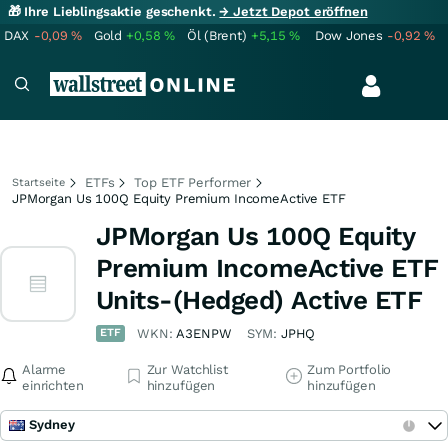
🎁 Ihre Lieblingsaktie geschenkt.
→ Jetzt Depot eröffnen
DAX
-0,09
%
Gold
+0,58
%
Öl (Brent)
+5,15
%
Dow Jones
-0,92
%
ETFs
Top ETF Performer
Startseite
JPMorgan Us 100Q Equity Premium IncomeActive ETF
JPMorgan Us 100Q Equity
Premium IncomeActive ETF
Units-(Hedged) Active ETF
ETF
WKN:
A3ENPW
SYM:
JPHQ
Alarme
Zur Watchlist
Zum Portfolio
einrichten
hinzufügen
hinzufügen
Sydney