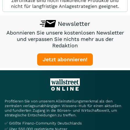
Zertifikate sind hoch risikoreiche Produkte und
nicht für langfristige Anlagestrategien geeignet.
Newsletter
Abonnieren Sie unsere kostenlosen Newsletter
und verpassen Sie nichts mehr aus der
Redaktion
Jetzt abonnieren!
Profitieren Sie von unserem Alleinstellungsmerkmal als den
zentralen verlagsunabhängigen Wissens-Hub für einen aktuellen
und fundierten Zugang in die Börsen- und Wirtschaftswelt, um
strategische Entscheidungen zu treffen.
✅ Größte Finanz-Community Deutschlands
✅ über 550.000 registrierte Nutzer