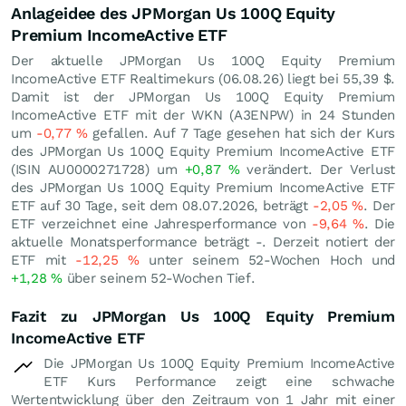
Anlageidee des JPMorgan Us 100Q Equity
Premium IncomeActive ETF
Der aktuelle JPMorgan Us 100Q Equity Premium
IncomeActive ETF Realtimekurs (
06.08.26
) liegt bei 55,39
$
.
Damit ist der JPMorgan Us 100Q Equity Premium
IncomeActive ETF mit der WKN (A3ENPW) in 24 Stunden
um
-0,77
%
gefallen. Auf 7 Tage gesehen hat sich der Kurs
des JPMorgan Us 100Q Equity Premium IncomeActive ETF
(ISIN AU0000271728) um
+0,87
%
verändert. Der Verlust
des JPMorgan Us 100Q Equity Premium IncomeActive ETF
ETF auf 30 Tage, seit dem 08.07.2026, beträgt
-2,05
%
. Der
ETF verzeichnet eine Jahresperformance von
-9,64
%
. Die
aktuelle Monatsperformance beträgt -. Derzeit notiert der
ETF mit
-12,25
%
unter seinem 52-Wochen Hoch und
+1,28
%
über seinem 52-Wochen Tief.
Fazit zu JPMorgan Us 100Q Equity Premium
IncomeActive ETF
Die JPMorgan Us 100Q Equity Premium IncomeActive
ETF Kurs Performance zeigt eine schwache
Wertentwicklung über den Zeitraum von 1 Jahr mit einer