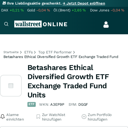
🎁 Ihre Lieblingsaktie geschenkt.
→ Jetzt Depot eröffnen
DAX
+0,21
%
Gold
-0,04
%
Öl (Brent)
+2,65
%
Dow Jones
-0,04
%
ETFs
Top ETF Performer
Startseite
Betashares Ethical Diversified Growth ETF Exchange Traded Fund
Betashares Ethical
Diversified Growth ETF
Exchange Traded Fund
Units
ETF
WKN:
A3EP9P
SYM:
DGGF
Alarme
Zur Watchlist
Zum Portfolio
einrichten
hinzufügen
hinzufügen