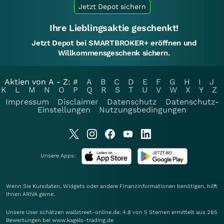
Jetzt Depot sichern
Ihre Lieblingsaktie geschenkt!
Jetzt Depot bei SMARTBROKER+ eröffnen und
Willkommensgeschenk sichern.
Aktien von A - Z:
#
A
B
C
D
E
F
G
H
I
J
K
L
M
N
O
P
Q
R
S
T
U
V
W
X
Y
Z
Impressum
Disclaimer
Datenschutz
Datenschutz-
Einstellungen
Nutzungsbedingungen
Unsere Apps:
Wenn Sie Kursdaten, Widgets oder andere Finanzinformationen benötigen, hilft
Ihnen
ARIVA
gerne.
Unsere User schätzen wallstreet-online.de: 4.8 von 5 Sternen ermittelt aus 285
Bewertungen bei www.kagels-trading.de