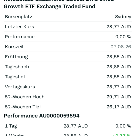
Growth ETF Exchange Traded Fund
Börsenplatz
Sydney
Letzter Kurs
28,77
AUD
Performance
0,00
%
Kurszeit
07.08.26
Eröffnung
28,55
AUD
Tageshoch
28,86
AUD
Tagestief
28,55
AUD
Vortageskurs
28,77
AUD
52-Wochen Hoch
29,71
AUD
52-Wochen Tief
26,17
AUD
Performance AU0000059594
1 Tag
28,77
AUD
0,00
%
1 Woche
28,55
AUD
+0,77
%