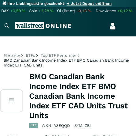
🎁 Ihre Lieblingsaktie geschenkt.
→ Jetzt Depot eröffnen
DAX
+0,50
%
Gold
+2,28
%
Öl (Brent)
-0,18
%
Dow Jones
+0,12
%
ETFs
Top ETF Performer
Startseite
BMO Canadian Bank Income Index ETF BMO Canadian Bank Income
Index ETF CAD Units
BMO Canadian Bank
Income Index ETF BMO
Canadian Bank Income
Index ETF CAD Units Trust
Units
ETF
WKN:
A3EQQD
SYM:
ZBI