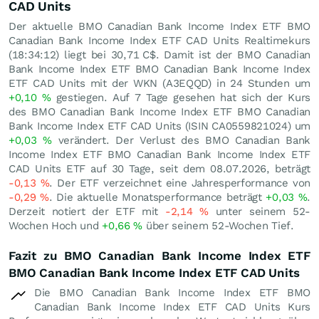
CAD Units
Der aktuelle BMO Canadian Bank Income Index ETF BMO
Canadian Bank Income Index ETF CAD Units Realtimekurs
(18:34:12) liegt bei 30,71
C$
. Damit ist der BMO Canadian
Bank Income Index ETF BMO Canadian Bank Income Index
ETF CAD Units mit der WKN (A3EQQD) in 24 Stunden um
+0,10
%
gestiegen. Auf 7 Tage gesehen hat sich der Kurs
des BMO Canadian Bank Income Index ETF BMO Canadian
Bank Income Index ETF CAD Units (ISIN CA0559821024) um
+0,03
%
verändert. Der Verlust des BMO Canadian Bank
Income Index ETF BMO Canadian Bank Income Index ETF
CAD Units ETF auf 30 Tage, seit dem 08.07.2026, beträgt
-0,13
%
. Der ETF verzeichnet eine Jahresperformance von
-0,29
%
. Die aktuelle Monatsperformance beträgt
+0,03
%
.
Derzeit notiert der ETF mit
-2,14
%
unter seinem 52-
Wochen Hoch und
+0,66
%
über seinem 52-Wochen Tief.
Fazit zu BMO Canadian Bank Income Index ETF
BMO Canadian Bank Income Index ETF CAD Units
Die BMO Canadian Bank Income Index ETF BMO
Canadian Bank Income Index ETF CAD Units Kurs