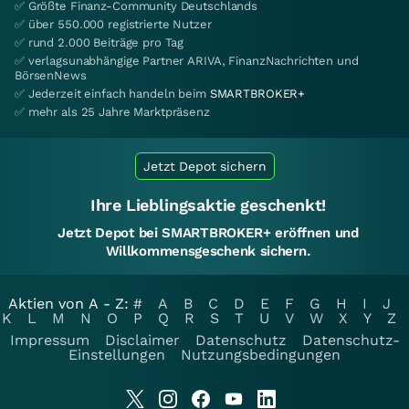
✅ Größte Finanz-Community Deutschlands
✅ über 550.000 registrierte Nutzer
✅ rund 2.000 Beiträge pro Tag
✅ verlagsunabhängige Partner ARIVA, FinanzNachrichten und
BörsenNews
✅ Jederzeit einfach handeln beim
SMARTBROKER+
✅ mehr als 25 Jahre Marktpräsenz
Jetzt Depot sichern
Ihre Lieblingsaktie geschenkt!
Jetzt Depot bei SMARTBROKER+ eröffnen und
Willkommensgeschenk sichern.
Aktien von A - Z:
#
A
B
C
D
E
F
G
H
I
J
K
L
M
N
O
P
Q
R
S
T
U
V
W
X
Y
Z
Impressum
Disclaimer
Datenschutz
Datenschutz-
Einstellungen
Nutzungsbedingungen