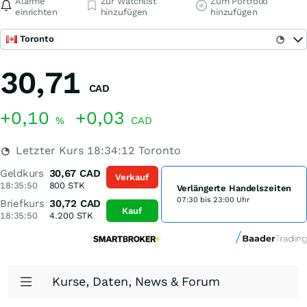
Alarme
Zur Watchlist
Zum Portfolio
einrichten
hinzufügen
hinzufügen
Toronto
30,71
CAD
+0,10
+0,03
%
CAD
Letzter Kurs
18:34:12
Toronto
Geldkurs
30,67
CAD
Verkauf
18:35:50
800
STK
Verlängerte Handelszeiten
07:30 bis 23:00 Uhr
Briefkurs
30,72
CAD
Kauf
18:35:50
4.200
STK
Kurse, Daten, News & Forum