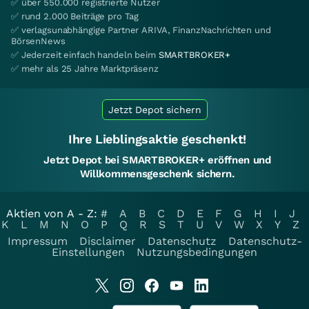
✅ über 550.000 registrierte Nutzer
✅ rund 2.000 Beiträge pro Tag
✅ verlagsunabhängige Partner ARIVA, FinanzNachrichten und
BörsenNews
✅ Jederzeit einfach handeln beim
SMARTBROKER+
✅ mehr als 25 Jahre Marktpräsenz
Jetzt Depot sichern
Ihre Lieblingsaktie geschenkt!
Jetzt Depot bei SMARTBROKER+ eröffnen und
Willkommensgeschenk sichern.
Aktien von A - Z:
#
A
B
C
D
E
F
G
H
I
J
K
L
M
N
O
P
Q
R
S
T
U
V
W
X
Y
Z
Impressum
Disclaimer
Datenschutz
Datenschutz-
Einstellungen
Nutzungsbedingungen