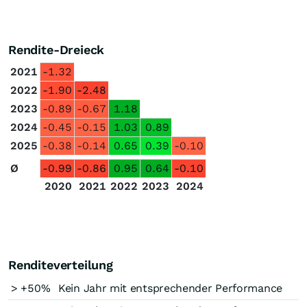
Rendite-Dreieck
2021
-1.32
2022
-1.90
-2.48
2023
-0.89
-0.67
1.18
2024
-0.45
-0.15
1.03
0.89
2025
-0.38
-0.14
0.65
0.39
-0.10
Ø
-0.99
-0.86
0.95
0.64
-0.10
2020
2021
2022
2023
2024
Renditeverteilung
> +50%
Kein Jahr mit entsprechender Performance