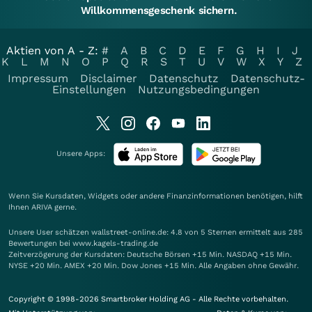
Willkommensgeschenk sichern.
Aktien von A - Z:
#
A
B
C
D
E
F
G
H
I
J
K
L
M
N
O
P
Q
R
S
T
U
V
W
X
Y
Z
Impressum
Disclaimer
Datenschutz
Datenschutz-
Einstellungen
Nutzungsbedingungen
Unsere Apps:
Wenn Sie Kursdaten, Widgets oder andere Finanzinformationen benötigen, hilft
Ihnen
ARIVA
gerne.
Unsere User schätzen wallstreet-online.de: 4.8 von 5 Sternen ermittelt aus 285
Bewertungen bei www.kagels-trading.de
Zeitverzögerung der Kursdaten: Deutsche Börsen +15 Min. NASDAQ +15 Min.
NYSE +20 Min. AMEX +20 Min. Dow Jones +15 Min. Alle Angaben ohne Gewähr.
Copyright © 1998-2026 Smartbroker Holding AG - Alle Rechte vorbehalten.