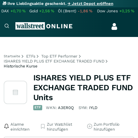
🎁 Ihre Lieblingsaktie geschenkt.
→ Jetzt Depot eröffnen
DAX
+0,70
%
Gold
+2,56
%
Öl (Brent)
-1,86
%
Dow Jones
+0,25
%
ETFs
Top ETF Performer
Startseite
ISHARES YIELD PLUS ETF EXCHANGE TRADED FUND
Historische Kurse
ISHARES YIELD PLUS ETF
EXCHANGE TRADED FUND
Units
ETF
WKN:
A3ER0Q
SYM:
IYLD
Alarme
Zur Watchlist
Zum Portfolio
einrichten
hinzufügen
hinzufügen