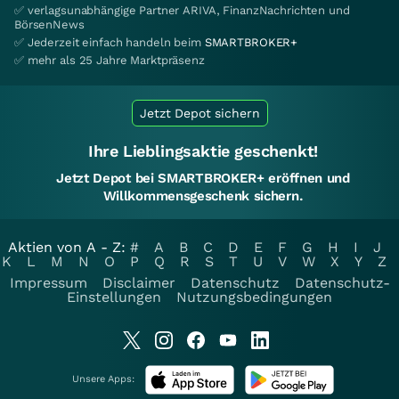
✅ verlagsunabhängige Partner ARIVA, FinanzNachrichten und
BörsenNews
✅ Jederzeit einfach handeln beim
SMARTBROKER+
✅ mehr als 25 Jahre Marktpräsenz
Jetzt Depot sichern
Ihre Lieblingsaktie geschenkt!
Jetzt Depot bei SMARTBROKER+ eröffnen und
Willkommensgeschenk sichern.
Aktien von A - Z:
#
A
B
C
D
E
F
G
H
I
J
K
L
M
N
O
P
Q
R
S
T
U
V
W
X
Y
Z
Impressum
Disclaimer
Datenschutz
Datenschutz-
Einstellungen
Nutzungsbedingungen
Unsere Apps: