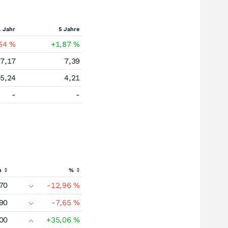
1 Jahr
5 Jahre
,54
%
+1,87
%
7,17
7,39
5,24
4,21
-
-
h
%
70
-12,96
%
90
-7,65
%
00
+35,06
%