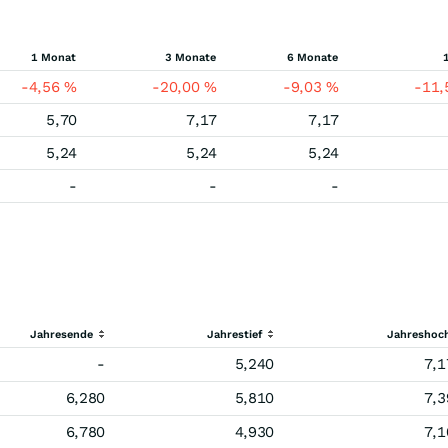
1 Monat
3 Monate
6 Monate
-4,56
%
-20,00
%
-9,03
%
-11
5,70
7,17
7,17
5,24
5,24
5,24
-
-
-
Jahresende
Jahrestief
Jahreshoc
-
5,240
7,1
6,280
5,810
7,3
6,780
4,930
7,1