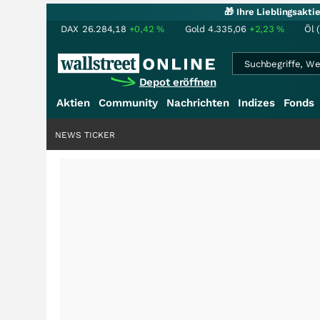
🎁 Ihre Lieblingsakt
DAX
26.284,18
+0,42
%
Gold
4.335,06
+2,23
%
Öl 
Depot eröffnen
Aktien
Community
Nachrichten
Indizes
Fonds
NEWS TICKER