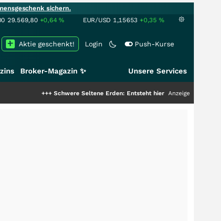
mensgeschenk sichern.
00
29.569,80
+0,64
%
EUR/USD
1,15653
+0,35
%
Aktie geschenkt!
Login
Push-Kurse
zins
Broker-Magazin ✨
Unsere Services
+++
Schwere Seltene Erden: Entsteht hier die nächste Milliardenstory?
Anzeige
+