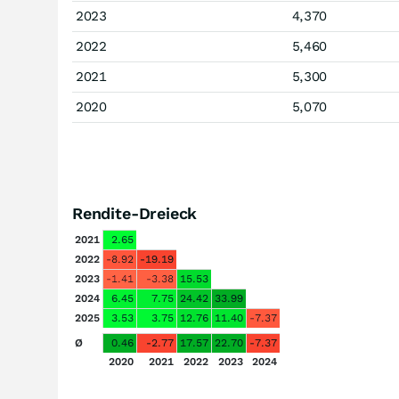
2023
4,370
2022
5,460
2021
5,300
2020
5,070
Rendite-Dreieck
2021
2.65
2022
-8.92
-19.19
2023
-1.41
-3.38
15.53
2024
6.45
7.75
24.42
33.99
2025
3.53
3.75
12.76
11.40
-7.37
Ø
0.46
-2.77
17.57
22.70
-7.37
2020
2021
2022
2023
2024