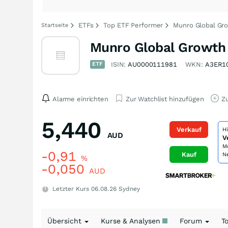
ETFs
Top ETF Performer
Munro Global Gr
Startseite
Munro Global Growth 
ETF
ISIN:
AU0000111981
WKN:
A3ER1
Alarme einrichten
Zur Watchlist hinzufügen
Zu
5,440
Verkauf
H
AUD
V
M
-0,91
Kauf
N
%
-0,050
AUD
Letzter Kurs
06.08.26
Sydney
Übersicht
Kurse & Analysen
Forum
T