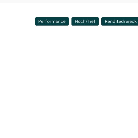
Performance
Hoch/Tief
Renditedreieck