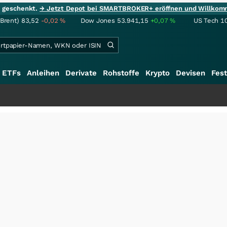
ie geschenkt.
→ Jetzt Depot bei SMARTBROKER+ eröffnen und Willkom
(Brent)
83,52
-0,02
%
Dow Jones
53.941,15
+0,07
%
US Tech 1
ETFs
Anleihen
Derivate
Rohstoffe
Krypto
Devisen
Fest