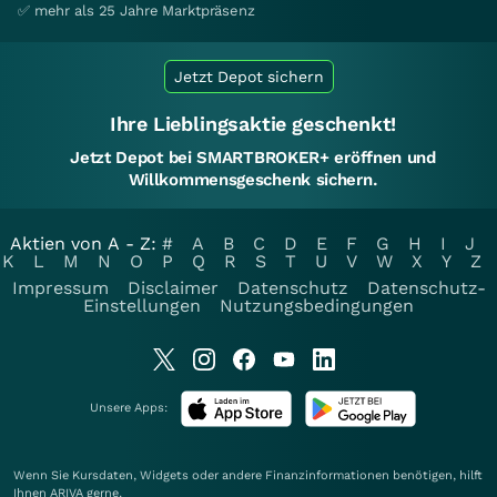
✅ mehr als 25 Jahre Marktpräsenz
Jetzt Depot sichern
Ihre Lieblingsaktie geschenkt!
Jetzt Depot bei SMARTBROKER+ eröffnen und
Willkommensgeschenk sichern.
Aktien von A - Z:
#
A
B
C
D
E
F
G
H
I
J
K
L
M
N
O
P
Q
R
S
T
U
V
W
X
Y
Z
Impressum
Disclaimer
Datenschutz
Datenschutz-
Einstellungen
Nutzungsbedingungen
Unsere Apps:
Wenn Sie Kursdaten, Widgets oder andere Finanzinformationen benötigen, hilft
Ihnen
ARIVA
gerne.