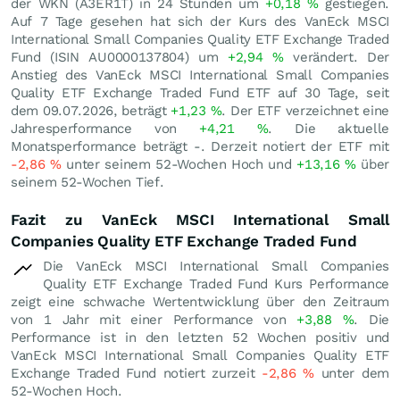
der WKN (A3ER1T) in 24 Stunden um
+0,18
%
gestiegen.
Auf 7 Tage gesehen hat sich der Kurs des VanEck MSCI
International Small Companies Quality ETF Exchange Traded
Fund (ISIN AU0000137804) um
+2,94
%
verändert. Der
Anstieg des VanEck MSCI International Small Companies
Quality ETF Exchange Traded Fund ETF auf 30 Tage, seit
dem 09.07.2026, beträgt
+1,23
%
. Der ETF verzeichnet eine
Jahresperformance von
+4,21
%
. Die aktuelle
Monatsperformance beträgt -. Derzeit notiert der ETF mit
-2,86
%
unter seinem 52-Wochen Hoch und
+13,16
%
über
seinem 52-Wochen Tief.
Fazit zu VanEck MSCI International Small
Companies Quality ETF Exchange Traded Fund
Die VanEck MSCI International Small Companies
Quality ETF Exchange Traded Fund Kurs Performance
zeigt eine schwache Wertentwicklung über den Zeitraum
von 1 Jahr mit einer Performance von
+3,88
%
. Die
Performance ist in den letzten 52 Wochen positiv und
VanEck MSCI International Small Companies Quality ETF
Exchange Traded Fund notiert zurzeit
-2,86
%
unter dem
52-Wochen Hoch.