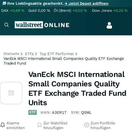
🎁 Ihre Lieblingsaktie geschenkt.
→ Jetzt Depot eröffnen
DAX
+0,69
%
Gold
0,00
%
Öl (Brent)
+0,02
%
Dow Jones
+0,25
%
ETFs
Top ETF Performer
Startseite
VanEck MSCI International Small Companies Quality ETF Exchange
Traded Fund
VanEck MSCI International
Small Companies Quality
ETF Exchange Traded Fund
Units
ETF
WKN:
A3ER1T
SYM:
QSML
Alarme
Zur Watchlist
Zum Portfolio
einrichten
hinzufügen
hinzufügen