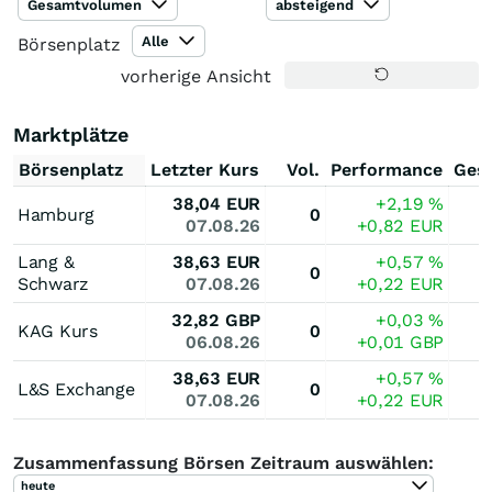
Gesamtvolumen
absteigend
Alle
Börsenplatz
vorherige Ansicht
Marktplätze
Börsenplatz
Letzter Kurs
Vol.
Performance
Ges
38,04
EUR
+2,19
%
Hamburg
0
07.08.26
+0,82
EUR
Lang &
38,63
EUR
+0,57
%
0
Schwarz
07.08.26
+0,22
EUR
32,82
GBP
+0,03
%
KAG Kurs
0
06.08.26
+0,01
GBP
38,63
EUR
+0,57
%
L&S Exchange
0
07.08.26
+0,22
EUR
Zusammenfassung Börsen Zeitraum auswählen:
heute