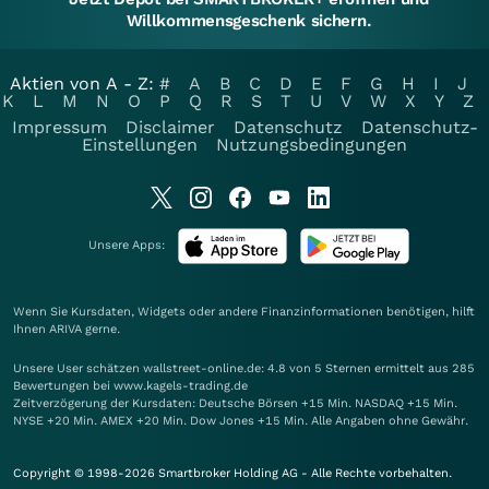
Willkommensgeschenk sichern.
Aktien von A - Z:
#
A
B
C
D
E
F
G
H
I
J
K
L
M
N
O
P
Q
R
S
T
U
V
W
X
Y
Z
Impressum
Disclaimer
Datenschutz
Datenschutz-
Einstellungen
Nutzungsbedingungen
Unsere Apps:
Wenn Sie Kursdaten, Widgets oder andere Finanzinformationen benötigen, hilft
Ihnen
ARIVA
gerne.
Unsere User schätzen wallstreet-online.de: 4.8 von 5 Sternen ermittelt aus 285
Bewertungen bei www.kagels-trading.de
Zeitverzögerung der Kursdaten: Deutsche Börsen +15 Min. NASDAQ +15 Min.
NYSE +20 Min. AMEX +20 Min. Dow Jones +15 Min. Alle Angaben ohne Gewähr.
Copyright © 1998-2026 Smartbroker Holding AG - Alle Rechte vorbehalten.