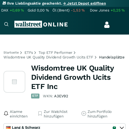
🎁 Ihre Lieblingsaktie geschenkt.
→ Jetzt Depot eröffnen
DAX
+0,69
%
Gold
0,00
%
Öl (Brent)
-1,53
%
Dow Jones
+0,25
%
ETFs
Top ETF Performer
Startseite
Wisdomtree UK Quality Dividend Growth Ucits ETF
Handelsplätze
Wisdomtree UK Quality
Dividend Growth Ucits
ETF Inc
ETF
WKN:
A3EV92
Alarme
Zur Watchlist
Zum Portfolio
einrichten
hinzufügen
hinzufügen
Lang & Schwarz