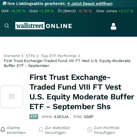
🎁 Ihre Lieblingsaktie geschenkt.
→ Jetzt Depot eröffnen
DAX
+0,50
%
Gold
+1,99
%
Öl (Brent)
-0,76
%
Dow Jones
+0,12
%
ETFs
Top ETF Performer
Startseite
First Trust Exchange-Traded Fund VIII FT Vest U.S. Equity Moderate
Buffer ETF - September
First Trust Exchange-
Traded Fund VIII FT Vest
U.S. Equity Moderate Buffer
ETF - September Shs
ETF
WKN:
A3EXJA
SYM:
GSEP
Alarme
Zur Watchlist
Zum Portfolio
einrichten
hinzufügen
hinzufügen