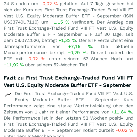
24 Stunden um
-0,02
%
gefallen. Auf 7 Tage gesehen hat
sich der Kurs des First Trust Exchange-Traded Fund VIII FT
Vest U.S. Equity Moderate Buffer ETF - September (ISIN
US33740U7110) um
+1,15
%
verändert. Der Anstieg des
First Trust Exchange-Traded Fund VIII FT Vest U.S. Equity
Moderate Buffer ETF - September ETF auf 30 Tage, seit
dem 08.07.2026, beträgt
+1,32
%
. Der ETF verzeichnet eine
Jahresperformance von
+7,15
%
. Die aktuelle
Monatsperformance beträgt
+0,29
%
. Derzeit notiert der
ETF mit
-0,02
%
unter seinem 52-Wochen Hoch und
+11,92
%
über seinem 52-Wochen Tief.
Fazit zu First Trust Exchange-Traded Fund VIII FT
Vest U.S. Equity Moderate Buffer ETF - September
Die First Trust Exchange-Traded Fund VIII FT Vest U.S.
Equity Moderate Buffer ETF - September Kurs
Performance zeigt eine starke Wertentwicklung über den
Zeitraum von 1 Jahr mit einer Performance von
+11,64
%
.
Die Performance ist in den letzten 52 Wochen positiv und
First Trust Exchange-Traded Fund VIII FT Vest U.S. Equity
Moderate Buffer ETF - September notiert zurzeit
-0,02
%
unter dem 52-Wochen Hoch.