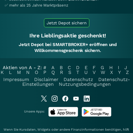
✅ mehr als 25 Jahre Marktpräsenz
Jetzt Depot sichern
Ihre Lieblingsaktie geschenkt!
Jetzt Depot bei SMARTBROKER+ eröffnen und
Willkommensgeschenk sichern.
Aktien von A - Z:
#
A
B
C
D
E
F
G
H
I
J
K
L
M
N
O
P
Q
R
S
T
U
V
W
X
Y
Z
Impressum
Disclaimer
Datenschutz
Datenschutz-
Einstellungen
Nutzungsbedingungen
Unsere Apps:
Wenn Sie Kursdaten, Widgets oder andere Finanzinformationen benötigen, hilft