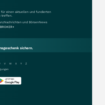
für einen aktuellen und fundierten
 treffen.
nanzNachrichten und BörsenNews
BROKER+
sgeschenk sichern.
U
V
W
X
Y
Z
gungen