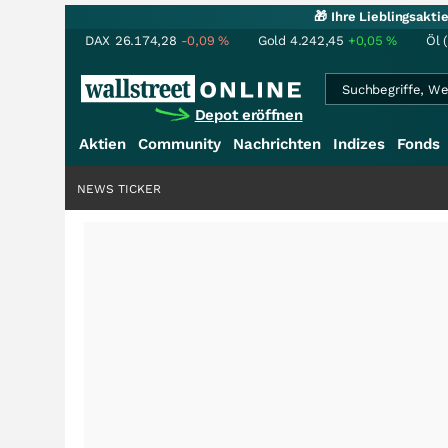
🎁 Ihre Lieblingsakt
DAX
26.174,28
-0,09
%
Gold
4.242,45
+0,05
%
Öl 
Depot eröffnen
Aktien
Community
Nachrichten
Indizes
Fonds
NEWS TICKER