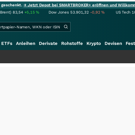
ie geschenkt.
→ Jetzt Depot bei SMARTBROKER+ eröffnen und Willkom
(Brent)
83,54
+5,15
%
Dow Jones
53.901,32
-0,92
%
US Tech 1
ETFs
Anleihen
Derivate
Rohstoffe
Krypto
Devisen
Fest