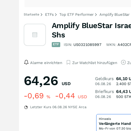
ETFs
Top ETF Performer
Amplify BlueStar
Startseite
Amplify BlueStar Isra
Shs
ETF
ISIN:
US0321085997
WKN:
A402C
Alarme einrichten
Zur Watchlist hinzufügen
Zu
64,26
Geldkurs
64,10
USD
06.08.26
2.400
S
Briefkurs
64,43
-0,69
-0,44
%
USD
06.08.26
500
ST
Letzter Kurs
06.08.26
NYSE Arca
Hinweis
Verlängerte Hand
Mo-Fr von
07:30 bi