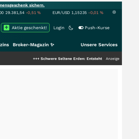
mensgeschenk sichern.
00
29.381,54
-0,51
%
EUR/USD
1,15235
-0,01
%
Aktie geschenkt!
Login
Push-Kurse
zins
Broker-Magazin ✨
Unsere Services
+++
Schwere Seltene Erden: Entsteht hier die nächste Milliardens
Anzeige