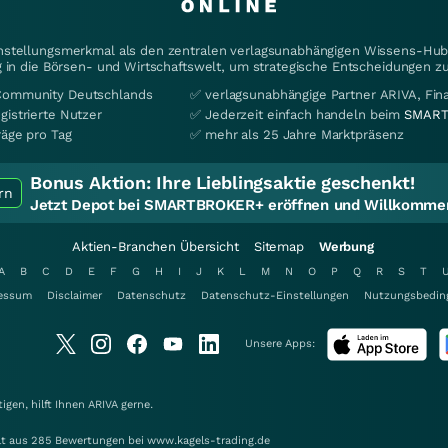
instellungsmerkmal als den zentralen verlagsunabhängigen Wissens-Hub 
 in die Börsen- und Wirtschaftswelt, um strategische Entscheidungen zu
Community Deutschlands
✅ verlagsunabhängige Partner ARIVA, Fi
gistrierte Nutzer
✅ Jederzeit einfach handeln beim
SMART
räge pro Tag
✅ mehr als 25 Jahre Marktpräsenz
Bonus Aktion:
Ihre Lieblingsaktie geschenkt!
rn
Jetzt Depot bei SMARTBROKER+ eröffnen und Willkommen
Aktien-Branchen Übersicht
Sitemap
Werbung
A
B
C
D
E
F
G
H
I
J
K
L
M
N
O
P
Q
R
S
T
essum
Disclaimer
Datenschutz
Datenschutz-Einstellungen
Nutzungsbedin
Unsere Apps:
gen, hilft Ihnen
ARIVA
gerne.
elt aus 285 Bewertungen bei www.kagels-trading.de