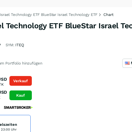
 Israel Technology ETF BlueStar Israel Technology ETF
Chart
el Technology ETF BlueStar Israel T
P
SYM:
ITEQ
m Portfolio hinzufügen
USD
Verkauf
TK
USD
Kauf
K
elszeiten
s 23:00 Uhr