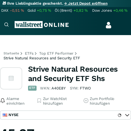
🎁 Ihre Lieblingsaktie geschenkt.
→ Jetzt Depot eröffnen
DAX
-0,51
%
Gold
+0,75
%
Öl (Brent)
+0,82
%
Dow Jones
+0,46
%
ETFs
Top ETF Performer
Startseite
Strive Natural Resources and Security ETF
Strive Natural Resources
and Security ETF Shs
ETF
WKN:
A40E8Y
SYM:
FTWO
Alarme
Zur Watchlist
Zum Portfolio
einrichten
hinzufügen
hinzufügen
NYSE