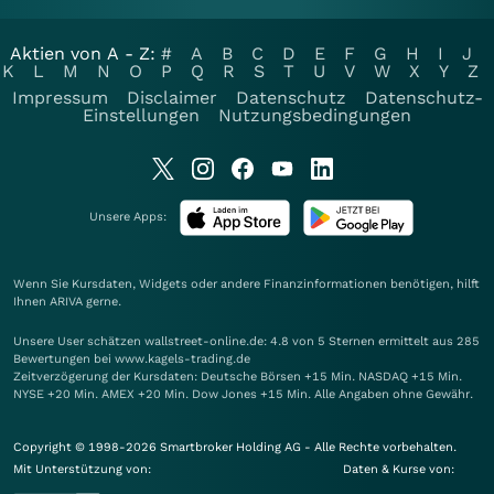
Aktien von A - Z:
#
A
B
C
D
E
F
G
H
I
J
K
L
M
N
O
P
Q
R
S
T
U
V
W
X
Y
Z
Impressum
Disclaimer
Datenschutz
Datenschutz-
Einstellungen
Nutzungsbedingungen
Unsere Apps:
Wenn Sie Kursdaten, Widgets oder andere Finanzinformationen benötigen, hilft
Ihnen
ARIVA
gerne.
Unsere User schätzen wallstreet-online.de: 4.8 von 5 Sternen ermittelt aus 285
Bewertungen bei www.kagels-trading.de
Zeitverzögerung der Kursdaten: Deutsche Börsen +15 Min. NASDAQ +15 Min.
NYSE +20 Min. AMEX +20 Min. Dow Jones +15 Min. Alle Angaben ohne Gewähr.
Copyright © 1998-2026 Smartbroker Holding AG - Alle Rechte vorbehalten.
Mit Unterstützung von:
Daten & Kurse von: