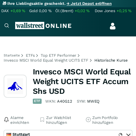
🎁 Ihre Lieblingsaktie geschenkt.
→ Jetzt Depot eröffnen
DAX
+0,69
%
Gold
0,00
%
Öl (Brent)
+0,02
%
Dow Jones
+0,25
%
ETFs
Top ETF Performer
Startseite
Invesco MSCI World Equal Weight UCITS ETF
Historische Kurse
Invesco MSCI World Equal
Weight UCITS ETF Accum
Shs USD
ETF
WKN:
A40G12
SYM:
MWEQ
Alarme
Zur Watchlist
Zum Portfolio
einrichten
hinzufügen
hinzufügen
Stuttgart