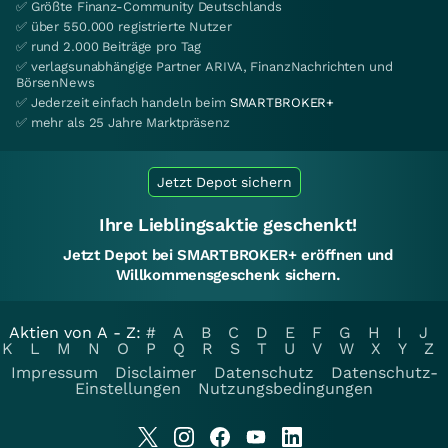
✅ Größte Finanz-Community Deutschlands
✅ über 550.000 registrierte Nutzer
✅ rund 2.000 Beiträge pro Tag
✅ verlagsunabhängige Partner ARIVA, FinanzNachrichten und
BörsenNews
✅ Jederzeit einfach handeln beim
SMARTBROKER+
✅ mehr als 25 Jahre Marktpräsenz
Jetzt Depot sichern
Ihre Lieblingsaktie geschenkt!
Jetzt Depot bei SMARTBROKER+ eröffnen und
Willkommensgeschenk sichern.
Aktien von A - Z:
#
A
B
C
D
E
F
G
H
I
J
K
L
M
N
O
P
Q
R
S
T
U
V
W
X
Y
Z
Impressum
Disclaimer
Datenschutz
Datenschutz-
Einstellungen
Nutzungsbedingungen