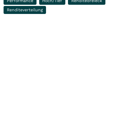
Performance
Hoch/Tief
Renditedreieck
Renditeverteilung