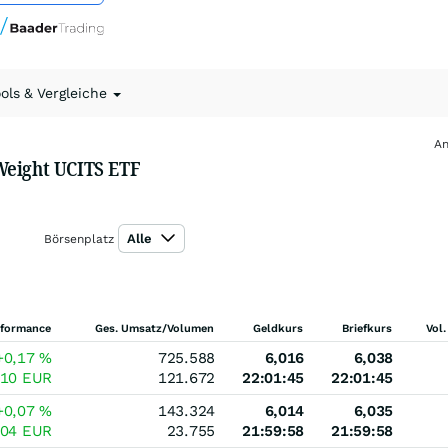
ools & Vergleiche
An
Weight UCITS ETF
Alle
Börsenplatz
rformance
Ges. Umsatz/Volumen
Geldkurs
Briefkurs
Vol.
+0,17
%
725.588
6,016
6,038
010
EUR
121.672
22:01:45
22:01:45
+0,07
%
143.324
6,014
6,035
004
EUR
23.755
21:59:58
21:59:58