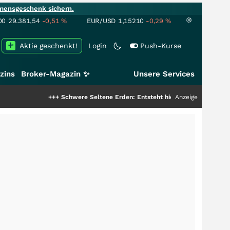
mensgeschenk sichern.
00
29.381,54
-0,51
%
EUR/USD
1,15210
-0,29
%
Aktie geschenkt!
Login
Push-Kurse
zins
Broker-Magazin ✨
Unsere Services
+++
Schwere Seltene Erden: Entsteht hier die nächste Milliardenstor
Anzeige