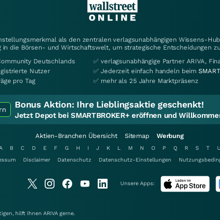
instellungsmerkmal als den zentralen verlagsunabhängigen Wissens-Hub 
 in die Börsen- und Wirtschaftswelt, um strategische Entscheidungen zu
Community Deutschlands
✅ verlagsunabhängige Partner ARIVA, Fi
gistrierte Nutzer
✅ Jederzeit einfach handeln beim
SMART
räge pro Tag
✅ mehr als 25 Jahre Marktpräsenz
Bonus Aktion:
Ihre Lieblingsaktie geschenkt!
rn
Jetzt Depot bei SMARTBROKER+ eröffnen und Willkommen
Aktien-Branchen Übersicht
Sitemap
Werbung
A
B
C
D
E
F
G
H
I
J
K
L
M
N
O
P
Q
R
S
T
essum
Disclaimer
Datenschutz
Datenschutz-Einstellungen
Nutzungsbedin
Unsere Apps:
gen, hilft Ihnen
ARIVA
gerne.