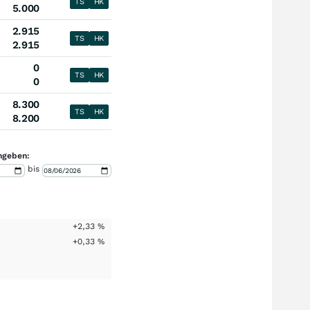
TS
HK
5.000
2.915
TS
HK
2.915
0
TS
HK
0
8.300
TS
HK
8.200
ngeben:
bis
+2,33
%
+0,33
%