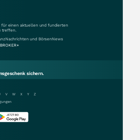
für einen aktuellen und fundierten
 treffen.
nanzNachrichten und BörsenNews
BROKER+
sgeschenk sichern.
U
V
W
X
Y
Z
gungen