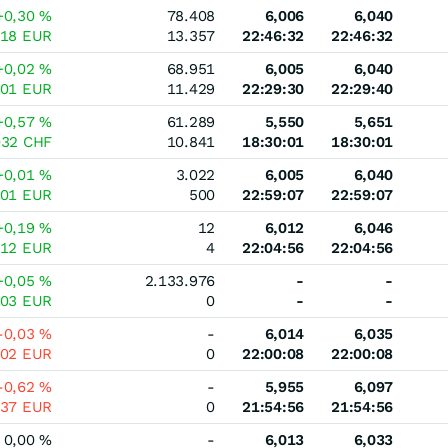
+0,30
%
78.408
6,006
6,040
018
EUR
13.357
22:46:32
22:46:32
+0,02
%
68.951
6,005
6,040
001
EUR
11.429
22:29:30
22:29:40
+0,57
%
61.289
5,550
5,651
032
CHF
10.841
18:30:01
18:30:01
+0,01
%
3.022
6,005
6,040
001
EUR
500
22:59:07
22:59:07
+0,19
%
12
6,012
6,046
012
EUR
4
22:04:56
22:04:56
+0,05
%
2.133.976
-
-
003
EUR
0
-
-
-0,03
%
-
6,014
6,035
002
EUR
0
22:00:08
22:00:08
-0,62
%
-
5,955
6,097
037
EUR
0
21:54:56
21:54:56
0,00
%
-
6,013
6,033