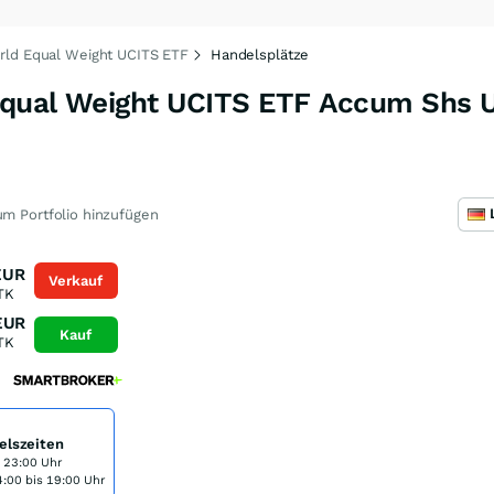
rld Equal Weight UCITS ETF
Handelsplätze
Equal Weight UCITS ETF Accum Shs 
2
m Portfolio hinzufügen
EUR
Verkauf
TK
EUR
Kauf
TK
elszeiten
s 23:00 Uhr
:00 bis 19:00 Uhr