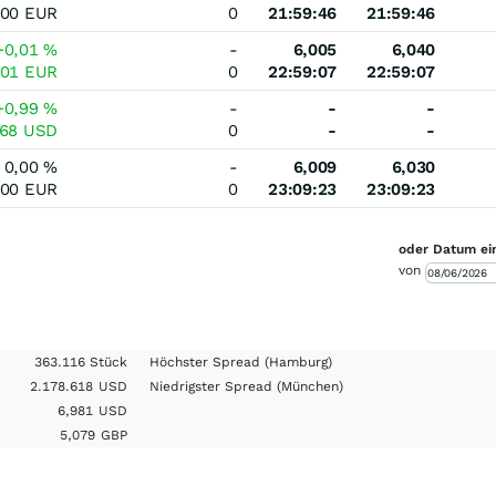
000
EUR
0
21:59:46
21:59:46
+0,01
%
-
6,005
6,040
001
EUR
0
22:59:07
22:59:07
+0,99
%
-
-
-
068
USD
0
-
-
0,00
%
-
6,009
6,030
000
EUR
0
23:09:23
23:09:23
oder Datum ei
von
363.116 Stück
Höchster Spread
(Hamburg)
2.178.618
USD
Niedrigster Spread
(München)
6,981
USD
5,079
GBP