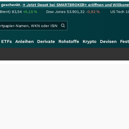
ie geschenkt.
→ Jetzt Depot bei SMARTBROKER+ eröffnen und Willkom
(Brent)
83,54
+5,15
%
Dow Jones
53.901,32
-0,92
%
US Tech 1
ETFs
Anleihen
Derivate
Rohstoffe
Krypto
Devisen
Fest