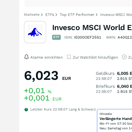
ETFs
Top ETF Performer
Invesco MSCI Wo
Startseite
Invesco MSCI World 
ETF
ISIN:
IE000OEF25S1
WKN:
A40G1
Alarme einrichten
Zur Watchlist hinzufügen
Zu
6,023
Geldkurs
6,005
EUR
22:59:07
2.915
S
Briefkurs
6,040
+0,01
%
22:59:07
2.915
S
+0,001
EUR
Letzter Kurs
22:59:07
Lang & Schwarz
Hinweis
Verlängerte Hand
Mo-Fr von
07:30 bi
Neu: Samstag von 14