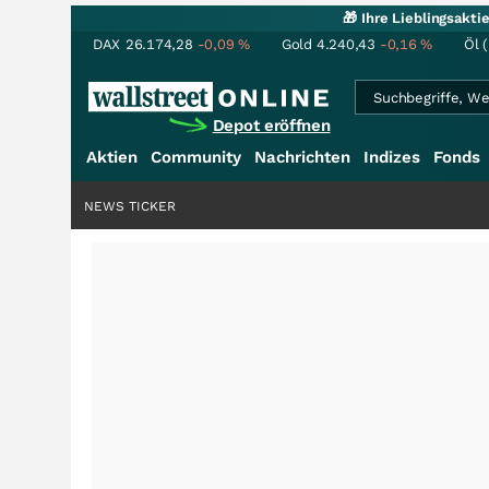
🎁 Ihre Lieblingsakt
DAX
26.174,28
-0,09
%
Gold
4.240,43
-0,16
%
Öl 
Depot eröffnen
Aktien
Community
Nachrichten
Indizes
Fonds
NEWS TICKER