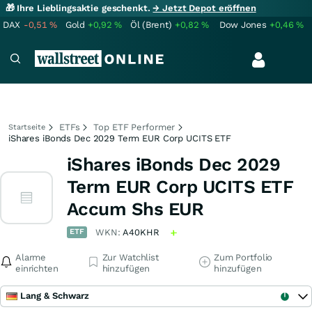
🎁 Ihre Lieblingsaktie geschenkt.
→ Jetzt Depot eröffnen
DAX
-0,51
%
Gold
+0,92
%
Öl (Brent)
+0,82
%
Dow Jones
+0,46
%
ETFs
Top ETF Performer
Startseite
iShares iBonds Dec 2029 Term EUR Corp UCITS ETF
iShares iBonds Dec 2029
Term EUR Corp UCITS ETF
Accum Shs EUR
ETF
WKN:
A40KHR
Alarme
Zur Watchlist
Zum Portfolio
einrichten
hinzufügen
hinzufügen
Lang & Schwarz