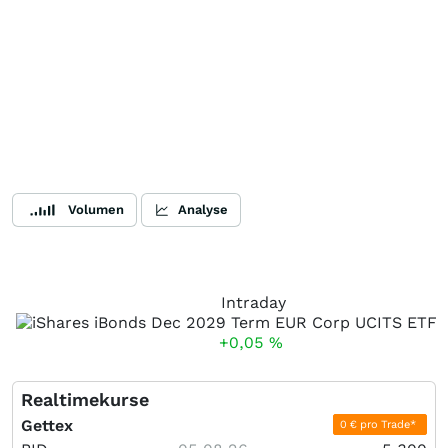
Volumen
Analyse
Intraday
+0,05
%
Realtimekurse
Gettex
0 € pro Trade*