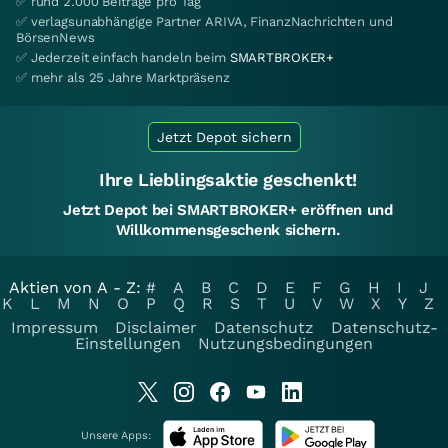
✅ rund 2.000 Beiträge pro Tag
✅ verlagsunabhängige Partner ARIVA, FinanzNachrichten und
BörsenNews
✅ Jederzeit einfach handeln beim
SMARTBROKER+
✅ mehr als 25 Jahre Marktpräsenz
Jetzt Depot sichern
Ihre Lieblingsaktie geschenkt!
Jetzt Depot bei SMARTBROKER+ eröffnen und
Willkommensgeschenk sichern.
Aktien von A - Z:
#
A
B
C
D
E
F
G
H
I
J
K
L
M
N
O
P
Q
R
S
T
U
V
W
X
Y
Z
Impressum
Disclaimer
Datenschutz
Datenschutz-
Einstellungen
Nutzungsbedingungen
Unsere Apps: