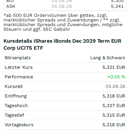
BID
05.08.26
5,300
ASK
05.08.26
5,341
*ab 500 EUR Ordervolumen über gettex, zzgl.
marktüblicher Spreads und Zuwendungen | ** zzgl.
marktüblicher Spreads und Zuwendungen, mögliche
Steuern und ggf. SEC Gebühr
Kursdetails iShares iBonds Dec 2029 Term EUR
Corp UCITS ETF
Börsenplatz
Lang & Schwarz
Letzter Kurs
5,321
EUR
Performance
+0,05
%
Kurszeit
05.08.26
Eröffnung
5,318
EUR
Tageshoch
5,327
EUR
Tagestief
5,315
EUR
Vortageskurs
5,318
EUR