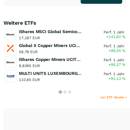
Weitere ETFs
iShares MSCI Global Semiconductors UCITS ETF USD (Acc)
Perf. 1 Jahr
+142,92
%
17,187 EUR
Global X Copper Miners UCITS ETF USD Acc
Perf. 1 Jahr
+99,25
%
58,79 EUR
iShares Copper Miners UCITS ETF
Perf. 1 Jahr
+95,37
%
9,8395 EUR
MULTI UNITS LUXEMBOURG - Lyxor MSCI Semiconductors ESG Filtered
Perf. 1 Jahr
+91,13
%
110,65 EUR
zur ETF-Suche »