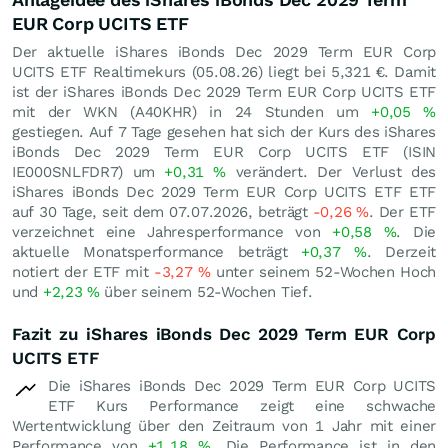
EUR Corp UCITS ETF
Der aktuelle iShares iBonds Dec 2029 Term EUR Corp
UCITS ETF Realtimekurs (
05.08.26
) liegt bei 5,321
€
. Damit
ist der iShares iBonds Dec 2029 Term EUR Corp UCITS ETF
mit der WKN (A40KHR) in 24 Stunden um
+0,05
%
gestiegen. Auf 7 Tage gesehen hat sich der Kurs des iShares
iBonds Dec 2029 Term EUR Corp UCITS ETF (ISIN
IE000SNLFDR7) um
+0,31
%
verändert. Der Verlust des
iShares iBonds Dec 2029 Term EUR Corp UCITS ETF ETF
auf 30 Tage, seit dem 07.07.2026, beträgt
-0,26
%
. Der ETF
verzeichnet eine Jahresperformance von
+0,58
%
. Die
aktuelle Monatsperformance beträgt
+0,37
%
. Derzeit
notiert der ETF mit
-3,27
%
unter seinem 52-Wochen Hoch
und
+2,23
%
über seinem 52-Wochen Tief.
Fazit zu iShares iBonds Dec 2029 Term EUR Corp
UCITS ETF
Die iShares iBonds Dec 2029 Term EUR Corp UCITS
ETF Kurs Performance zeigt eine schwache
Wertentwicklung über den Zeitraum von 1 Jahr mit einer
Performance von
+1,18
%
. Die Performance ist in den