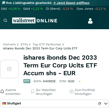
🎁 Ihre Lieblingsaktie geschenkt.
→ Jetzt Depot eröffnen
DAX
+0,08
%
Gold
+1,22
%
Öl (Brent)
-0,15
%
Dow Jones
-0,12
%
ETFs
Top ETF Performer
Startseite
ishares ibonds Dec 2033 Term Eur Corp Ucits ETF
ishares ibonds Dec 2033
Term Eur Corp Ucits ETF
Accum shs - EUR
ETF
WKN:
A40MDE
SYM:
IG33
Alarme
Zur Watchlist
Zum Portfolio
einrichten
hinzufügen
hinzufügen
Stuttgart