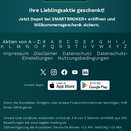
Ihre Lieblingsaktie geschenkt!
Jetzt Depot bei SMARTBROKER+ eröffnen und
Willkommensgeschenk sichern.
Aktien von A - Z:
#
A
B
C
D
E
F
G
H
I
J
K
L
M
N
O
P
Q
R
S
T
U
V
W
X
Y
Z
Impressum
Disclaimer
Datenschutz
Datenschutz-
Einstellungen
Nutzungsbedingungen
Unsere Apps:
Wenn Sie Kursdaten, Widgets oder andere Finanzinformationen benötigen, hilft
Ihnen
ARIVA
gerne.
Unsere User schätzen wallstreet-online.de: 4.8 von 5 Sternen ermittelt aus 285
Bewertungen bei www.kagels-trading.de
Zeitverzögerung der Kursdaten: Deutsche Börsen +15 Min. NASDAQ +15 Min.