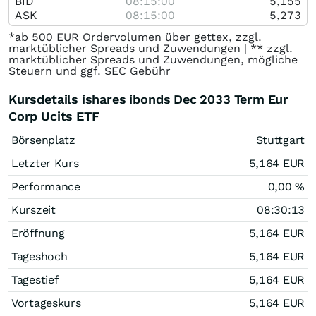
BID
08:15:00
5,155
ASK
08:15:00
5,273
*ab 500 EUR Ordervolumen über gettex, zzgl.
marktüblicher Spreads und Zuwendungen | ** zzgl.
marktüblicher Spreads und Zuwendungen, mögliche
Steuern und ggf. SEC Gebühr
Kursdetails ishares ibonds Dec 2033 Term Eur
Corp Ucits ETF
Börsenplatz
Stuttgart
Letzter Kurs
5,164
EUR
Performance
0,00
%
Kurszeit
08:30:13
Eröffnung
5,164
EUR
Tageshoch
5,164
EUR
Tagestief
5,164
EUR
Vortageskurs
5,164
EUR