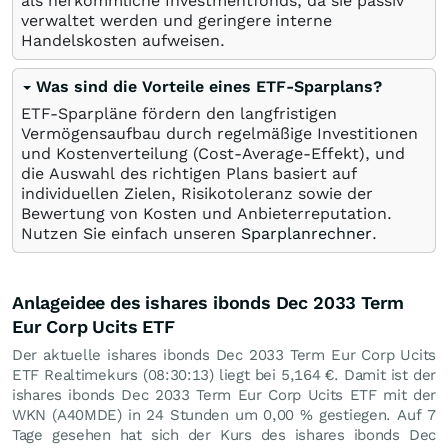
als herkömmliche Investmentfonds, da sie passiv
verwaltet werden und geringere interne
Handelskosten aufweisen.
Was sind die Vorteile eines ETF-Sparplans?
ETF-Sparpläne fördern den langfristigen
Vermögensaufbau durch regelmäßige Investitionen
und Kostenverteilung (Cost-Average-Effekt), und
die Auswahl des richtigen Plans basiert auf
individuellen Zielen, Risikotoleranz sowie der
Bewertung von Kosten und Anbieterreputation.
Nutzen Sie einfach unseren
Sparplanrechner
.
Anlageidee des ishares ibonds Dec 2033 Term
Eur Corp Ucits ETF
Der aktuelle ishares ibonds Dec 2033 Term Eur Corp Ucits
ETF Realtimekurs (08:30:13) liegt bei 5,164
€
. Damit ist der
ishares ibonds Dec 2033 Term Eur Corp Ucits ETF mit der
WKN (A40MDE) in 24 Stunden um
0,00
%
gestiegen. Auf 7
Tage gesehen hat sich der Kurs des ishares ibonds Dec