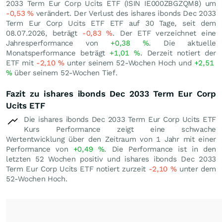
2033 Term Eur Corp Ucits ETF (ISIN IE000ZBGZQM8) um
-0,53
%
verändert. Der Verlust des ishares ibonds Dec 2033
Term Eur Corp Ucits ETF ETF auf 30 Tage, seit dem
08.07.2026, beträgt
-0,83
%
. Der ETF verzeichnet eine
Jahresperformance von
+0,38
%
. Die aktuelle
Monatsperformance beträgt
+1,01
%
. Derzeit notiert der
ETF mit
-2,10
%
unter seinem 52-Wochen Hoch und
+2,51
%
über seinem 52-Wochen Tief.
Fazit zu ishares ibonds Dec 2033 Term Eur Corp
Ucits ETF
Die ishares ibonds Dec 2033 Term Eur Corp Ucits ETF
Kurs Performance zeigt eine schwache
Wertentwicklung über den Zeitraum von 1 Jahr mit einer
Performance von
+0,49
%
. Die Performance ist in den
letzten 52 Wochen positiv und ishares ibonds Dec 2033
Term Eur Corp Ucits ETF notiert zurzeit
-2,10
%
unter dem
52-Wochen Hoch.