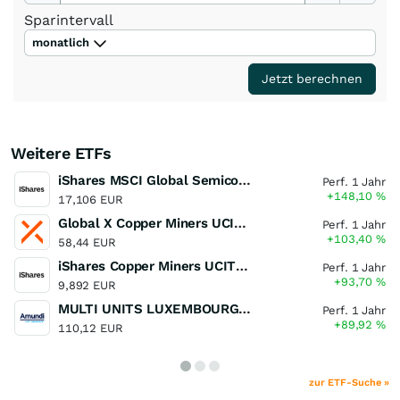
Sparintervall
monatlich
Jetzt berechnen
Weitere ETFs
iShares MSCI Global Semiconductors UCITS ETF USD (Acc)
Perf. 1 Jahr
+148,10
%
17,106 EUR
Global X Copper Miners UCITS ETF USD Acc
Perf. 1 Jahr
+103,40
%
58,44 EUR
iShares Copper Miners UCITS ETF
Perf. 1 Jahr
+93,70
%
9,892 EUR
MULTI UNITS LUXEMBOURG - Lyxor MSCI Semiconductors ESG Filtered
Perf. 1 Jahr
+89,92
%
110,12 EUR
zur ETF-Suche »